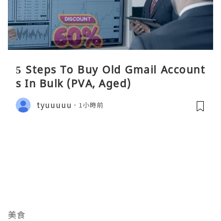
5 Steps To Buy Old Gmail Account
s In Bulk (PVA, Aged)
tyuuuuu
1小時前
美食