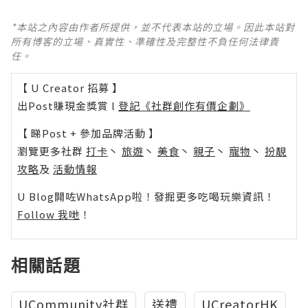
*本站之內容由作者所提供，並不代表本站的立場。因此本站對
所有博客的立場、真實性、準確性及完整性不負任何法律責
任。
【 U Creator 招募 】
出Post賺現金獎賞 l
登記《社群創作有價企劃》
【 睇Post + 參加品牌活動 】
瀏覽更多社群
打卡
丶
旅遊
丶
美食
丶
親子
丶
寵物
丶
扮靚
攻略
及
活動情報
U Blog開咗WhatsApp啦！發掘更多吃喝玩樂資訊！
Follow 我哋
！
相關話題
UCommunity社群
送禮
UCreatorHK