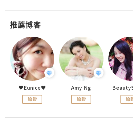
推薦博客
h 夏沫
♥Eunice♥
Amy Ng
追蹤
追蹤
追蹤