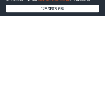
▶即睇 “luvv.sharing” 分享夏日限定薄
我已閱讀及同意
荷朱古力咖啡好唔好飲
地址：觀塘開源道60號駱駝漆大廈第三座
地下1A3號舖
延伸閱讀：
【打工仔必睇】網民力推香港8
大高質咖啡店☕手沖精品咖啡／自家製日式
烘焙／特調冠軍
點擊圖片放大
+3
-------------