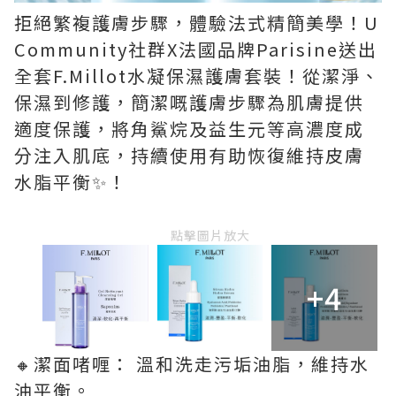
拒絕繁複護膚步驟，體驗法式精簡美學！U
Community社群X法國品牌Parisine送出
全套F.Millot水凝保濕護膚套裝！從潔淨、
保濕到修護，簡潔嘅護膚步驟為肌膚提供
適度保護，將角鯊烷及益生元等高濃度成
分注入肌底，持續使用有助恢復維持皮膚
水脂平衡✨！
點擊圖片放大
+4
🔸潔面啫喱： 溫和洗走污垢油脂，維持水
油平衡。