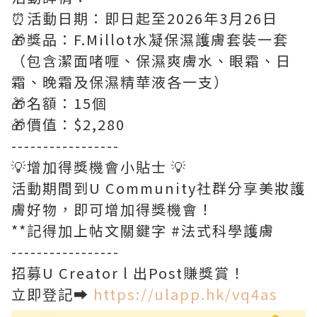
⏰活動日期：即日起至2026年3月26日
🎁獎品：F.Millot水凝保濕護膚套裝一套
（包含潔面啫喱、保濕爽膚水、眼霜、日
霜、晚霜及保濕精華液各一支）
🎁名額：15個
🎁價值：$2,280
-----------------
💡增加得獎機會小貼士 💡
活動期間到U Community社群分享美妝護
膚好物，即可增加得獎機會！
**記得加上帖文關鍵字 #法式科學護膚
-----------------
招募U Creator l 出Post賺獎賞！
立即登記➡️
https://ulapp.hk/vq4as