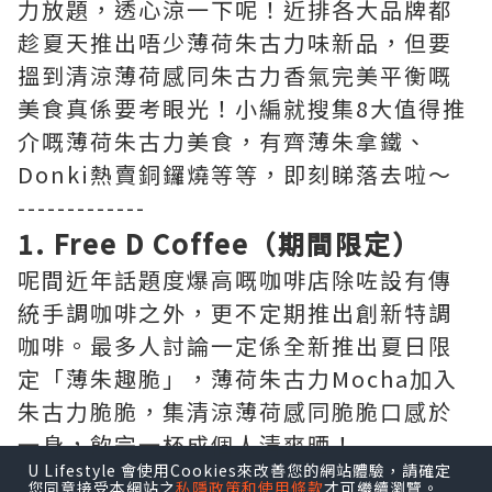
力放題，透心涼一下呢！近排各大品牌都
趁夏天推出唔少薄荷朱古力味新品，但要
搵到清涼薄荷感同朱古力香氣完美平衡嘅
美食真係要考眼光！小編就搜集8大值得推
介嘅薄荷朱古力美食，有齊薄朱拿鐵、
Donki熱賣銅鑼燒等等，即刻睇落去啦～
-------------
1. Free D Coffee（期間限定）
呢間近年話題度爆高嘅咖啡店除咗設有傳
統手調咖啡之外，更不定期推出創新特調
咖啡。最多人討論一定係全新推出夏日限
定「薄朱趣脆」，薄荷朱古力Mocha加入
朱古力脆脆，集清涼薄荷感同脆脆口感於
一身，飲完一杯成個人清爽晒！
U Lifestyle 會使用Cookies來改善您的網站體驗，請確定
您同意接受本網站之
私隱政策和使用條款
才可繼續瀏覽。