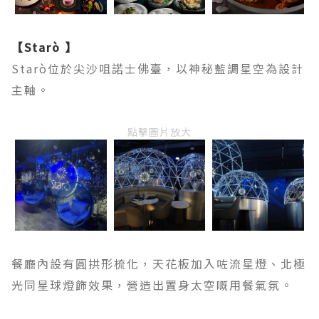
【Starò 】
Starò位於尖沙咀諾士佛臺，以神秘藍調星空為設計
主軸。
點擊圖片放大
餐廳內設有圓拱形梳化，天花板加入咗流星燈、北極
光同星球燈飾效果，營造出置身太空嘅用餐氣氛。