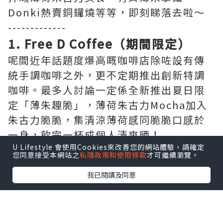
Donki熱賣銅鑼燒等等，即刻睇落去啦～
-------------
1. Free D Coffee（期間限定）
呢間近年話題度爆高嘅咖啡店除咗設有傳
統手調咖啡之外，更不定期推出創新特調
咖啡。最多人討論一定係全新推出夏日限
定「薄朱趣脆」，薄荷朱古力Mocha加入
朱古力脆脆，集清涼薄荷感同脆脆口感於
一身，飲完一杯成個人清爽晒！
U Lifestyle 會使用Cookies來改善您的網站體驗，請確定
您同意接受本網站之
私隱政策和使用條款
才可繼續瀏覽。
▶即睇 “luvv.sharing” 分享夏日限定薄
我已閱讀及同意
荷朱古力咖啡好唔好飲
地址：觀塘開源道60號駱駝漆大廈第三座