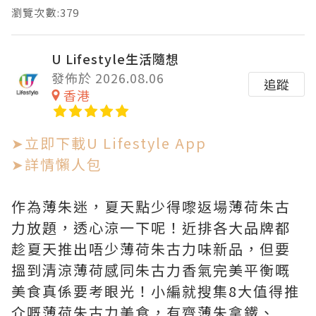
瀏覽次數:379
U Lifestyle生活隨想
發佈於 2026.08.06
追蹤
香港
➤立即下載U Lifestyle App
➤詳情懶人包
作為薄朱迷，夏天點少得嚟返場薄荷朱古
力放題，透心涼一下呢！近排各大品牌都
趁夏天推出唔少薄荷朱古力味新品，但要
搵到清涼薄荷感同朱古力香氣完美平衡嘅
美食真係要考眼光！小編就搜集8大值得推
介嘅薄荷朱古力美食，有齊薄朱拿鐵、