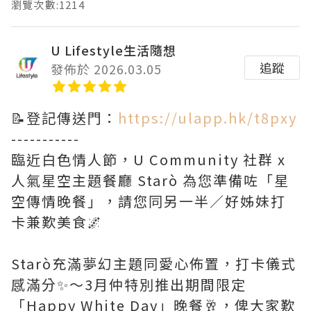
瀏覽次數:1214
U Lifestyle生活隨想
追蹤
發佈於 2026.03.05
📝登記傳送門：
https://ulapp.hk/t8pxy
-----------
臨近白色情人節，U Community 社群 x
人氣星空主題餐廳 Starò 為您準備咗「星
空傳情晚餐」，請您同另一半／好姊妹打
卡兼歎美食🌌
Starò充滿夢幻主題同愛心佈置，打卡儀式
感滿分✨～3月仲特別推出期間限定
「Happy White Day」晚餐🥂，俾大家歎