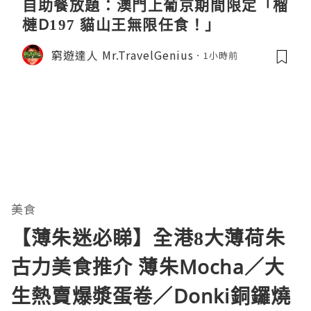
自助餐放題：澳門上葡京期間限定「榴
槤D197 貓山王無限任食！」
窮遊達人 Mr.TravelGenius
1小時前
美食
【薄朱迷必睇】全港8大薄荷朱
古力美食推介 薄朱Mocha／大
生熱賣爆漿蛋卷／Donki銅鑼燒