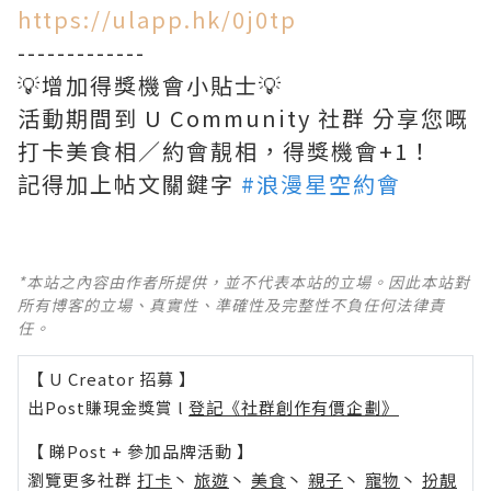
https://ulapp.hk/0j0tp
-------------
💡增加得獎機會小貼士💡
活動期間到 U Community 社群 分享您嘅
打卡美食相／約會靚相，得獎機會+1！
記得加上帖文關鍵字
#浪漫星空約會
*本站之內容由作者所提供，並不代表本站的立場。因此本站對
所有博客的立場、真實性、準確性及完整性不負任何法律責
任。
【 U Creator 招募 】
出Post賺現金獎賞 l
登記《社群創作有價企劃》
【 睇Post + 參加品牌活動 】
瀏覽更多社群
打卡
丶
旅遊
丶
美食
丶
親子
丶
寵物
丶
扮靚