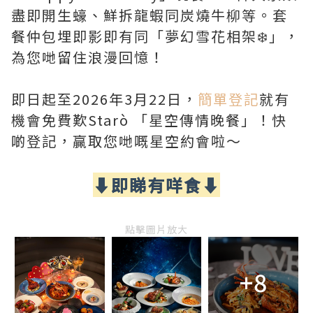
盡即開生蠔、鮮拆龍蝦同炭燒牛柳等。套
餐仲包埋即影即有同「夢幻雪花相架❄️」，
為您哋留住浪漫回憶！
即日起至2026年3月22日，
簡單登記
就有
機會免費歎Starò 「星空傳情晚餐」！快
啲登記，贏取您哋嘅星空約會啦～
⬇️即睇有咩食⬇️
點擊圖片放大
+8