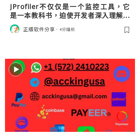
JProfiler不仅仅是一个监控工具，它
是一本教科书，迫使开发者深入理解JV
M的内存模型、垃圾回收机制和并发原
正版软件分享
4分鐘前
理。通过直观的可视化数据，它将抽象
的性能问题具象化为代码行号。对于一
名追求卓越的Java