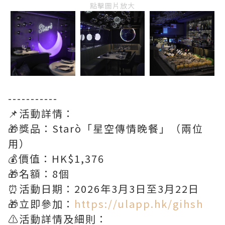
點擊圖片放大
-----------
📌活動詳情：
🎁獎品：Starò「星空傳情晚餐」（兩位
用）
💰價值：HK$1,376
🎁名額：8個
⏰活動日期：2026年3月3日至3月22日
🎁立即參加：
https://ulapp.hk/gihsh
⚠️活動詳情及細則：