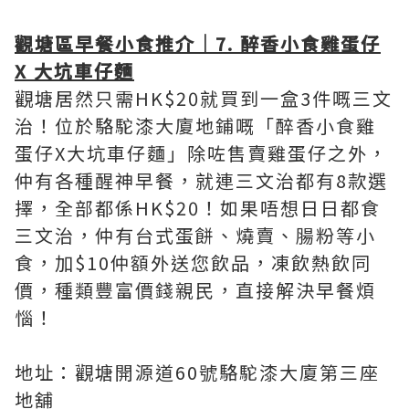
觀塘區早餐小食推介｜7. 醉香小食雞蛋仔
X 大坑車仔麵
觀塘居然只需HK$20就買到一盒3件嘅三文
治！位於駱駝漆大廈地鋪嘅「醉香小食雞
蛋仔X大坑車仔麵」除咗售賣雞蛋仔之外，
仲有各種醒神早餐，就連三文治都有8款選
擇，全部都係HK$20！如果唔想日日都食
三文治，仲有台式蛋餅、燒賣、腸粉等小
食，加$10仲額外送您飲品，凍飲熱飲同
價，種類豐富價錢親民，直接解決早餐煩
惱！
地址：觀塘開源道60號駱駝漆大廈第三座
地舖