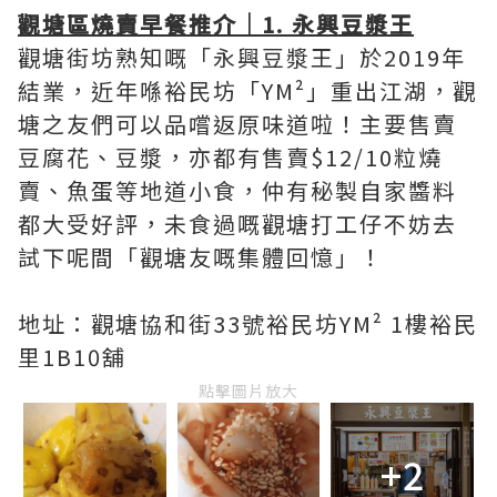
觀塘區燒賣早餐推介｜1. 永興豆漿王
觀塘街坊熟知嘅「永興豆漿王」於2019年
結業，近年喺裕民坊「YM²」重出江湖，觀
塘之友們可以品嚐返原味道啦！主要售賣
豆腐花、豆漿，亦都有售賣$12/10粒燒
賣、魚蛋等地道小食，仲有秘製自家醬料
都大受好評，未食過嘅觀塘打工仔不妨去
試下呢間「觀塘友嘅集體回憶」！
地址：觀塘協和街33號裕民坊YM² 1樓裕民
里1B10舖
點擊圖片放大
+2