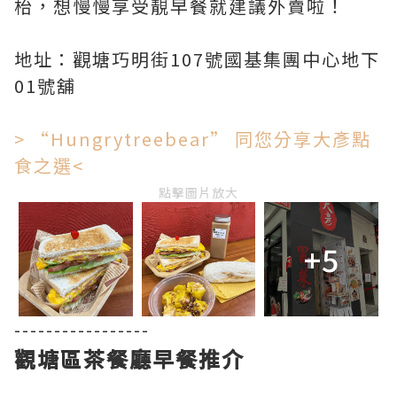
枱，想慢慢享受靚早餐就建議外賣啦！
地址：觀塘巧明街107號國基集團中心地下
01號舖
> “Hungrytreebear” 同您分享大彥點
食之選<
點擊圖片放大
+5
-----------------
觀塘區茶餐廳早餐推介