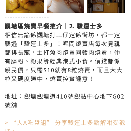
-----------------
觀塘區燒賣早餐推介｜2. 駿運士多
相信無論係觀塘打工仔定係街坊，都一定
聽過「駿運士多」！呢間燒賣店每次見親
都排長龍，主打魚肉燒賣同豬肉燒賣，仲
有腸粉、粉果等經典港式小食。價錢都係
親民價，只需$10就有8粒燒賣，而且大大
粒又硬度適中，燒賣控實鍾意！
地址：觀塘觀塘道410號觀點中心地下G02
號舖
> “大A吃貨組” 分享駿運士多點解咁受歡