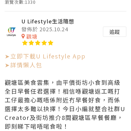
瀏覽次數:1330
U Lifestyle生活隨想
發佈於 2025.10.24
追蹤
觀塘
➤立即下載U Lifestyle App
➤詳情懶人包
觀塘區美食雲集，由平價街坊小食到高級
全日早餐任君選擇！相信喺觀塘返工嘅打
工仔最擔心嘅唔係附近冇早餐好食，而係
選擇太多難以抉擇！今日小編就整合社群U
Creator及街坊推介8間觀塘區早餐餐廳，
即刻睇下啱唔啱食啦！