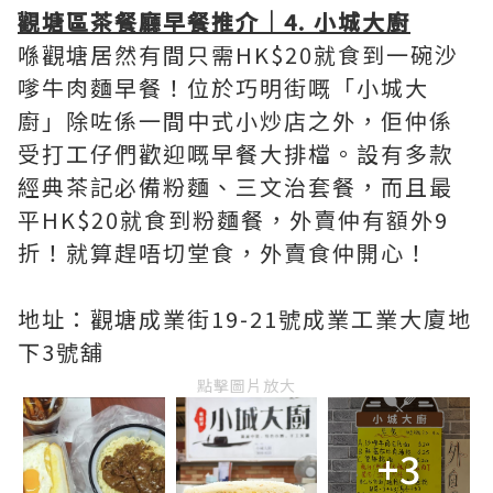
觀塘區茶餐廳早餐推介｜4. 小城大廚
喺觀塘居然有間只需HK$20就食到一碗沙
嗲牛肉麵早餐！位於巧明街嘅「小城大
廚」除咗係一間中式小炒店之外，佢仲係
受打工仔們歡迎嘅早餐大排檔。設有多款
經典茶記必備粉麵、三文治套餐，而且最
平HK$20就食到粉麵餐，外賣仲有額外9
折！就算趕唔切堂食，外賣食仲開心！
地址：觀塘成業街19-21號成業工業大廈地
下3號舖
點擊圖片放大
+3