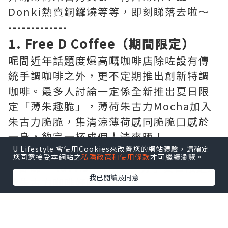
Donki熱賣銅鑼燒等等，即刻睇落去啦～
-------------
1. Free D Coffee（期間限定）
呢間近年話題度爆高嘅咖啡店除咗設有傳
統手調咖啡之外，更不定期推出創新特調
咖啡。最多人討論一定係全新推出夏日限
定「薄朱趣脆」，薄荷朱古力Mocha加入
朱古力脆脆，集清涼薄荷感同脆脆口感於
一身，飲完一杯成個人清爽晒！
U Lifestyle 會使用Cookies來改善您的網站體驗，請確定
您同意接受本網站之
私隱政策和使用條款
才可繼續瀏覽。
▶即睇 “luvv.sharing” 分享夏日限定薄
我已閱讀及同意
荷朱古力咖啡好唔好飲
地址：觀塘開源道60號駱駝漆大廈第三座