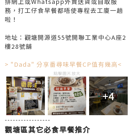
排網上或Whatsapp外賣送貨或自取服
務，打工仔食早餐都唔使專程去工廈一趟
啦！
地址：觀塘開源道55號開聯工業中心A座2
樓28號舖
> "Dada" 分享番尋味早餐CP值有幾高<
點擊圖片放大
+4
-----------------
觀塘區其它必食早餐推介