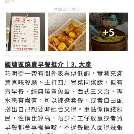
迎<
點擊圖片放大
+5
-----------------
觀塘區燒賣早餐推介｜3. 大彥
巧明街一帶有間外表看似低調，實測充滿
驚喜嘅餐廳。主打四川冒菜同粢飯，但有
齊早餐、經典燒賣魚蛋、西式三文治、糖
水應有盡有，可以揀選套餐，或者自由配
搭出自己想要嘅組合又得。重點係價錢親
民，性價比算高，唔少打工仔放氯或者買
早餐都會專程過嚟。不過餐廳入面得幾張