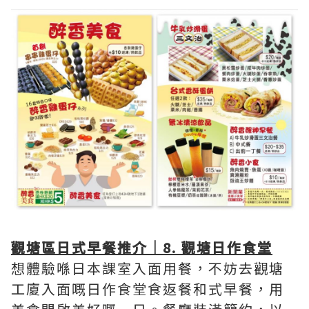
觀塘區日式早餐推介｜8. 觀塘日作食堂
想體驗喺日本課室入面用餐，不妨去觀塘
工廈入面嘅日作食堂食返餐和式早餐，用