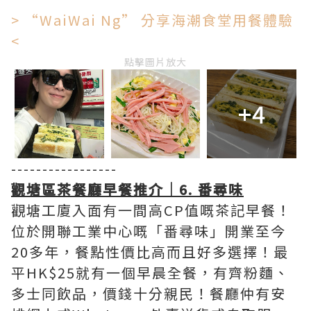
> “WaiWai Ng” 分享海潮食堂用餐體驗
<
點擊圖片放大
+4
-----------------
觀塘區茶餐廳早餐推介｜6. 番尋味
觀塘工廈入面有一間高CP值嘅茶記早餐！
位於開聯工業中心嘅「番尋味」開業至今
20多年，餐點性價比高而且好多選擇！最
平HK$25就有一個早晨全餐，有齊粉麵、
多士同飲品，價錢十分親民！餐廳仲有安