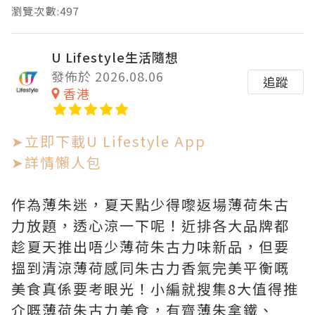
瀏覽次數:497
U Lifestyle生活隨想
發佈於 2026.08.06
追蹤
香港
➤立即下載U Lifestyle App
➤詳情懶人包
作為薄朱迷，夏天點少得嚟返場薄荷朱古
力放題，透心涼一下呢！近排各大品牌都
趁夏天推出唔少薄荷朱古力味新品，但要
搵到清涼薄荷感同朱古力香氣完美平衡嘅
美食真係要考眼光！小編就搜集8大值得推
介嘅薄荷朱古力美食，有齊薄朱拿鐵、