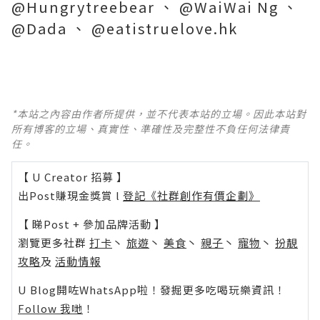
@Hungrytreebear 、 @WaiWai Ng 、
@Dada 、 @eatistruelove.hk
*本站之內容由作者所提供，並不代表本站的立場。因此本站對
所有博客的立場、真實性、準確性及完整性不負任何法律責
任。
【 U Creator 招募 】
出Post賺現金獎賞 l
登記《社群創作有價企劃》
【 睇Post + 參加品牌活動 】
瀏覽更多社群
打卡
丶
旅遊
丶
美食
丶
親子
丶
寵物
丶
扮靚
攻略
及
活動情報
U Blog開咗WhatsApp啦！發掘更多吃喝玩樂資訊！
Follow 我哋
！