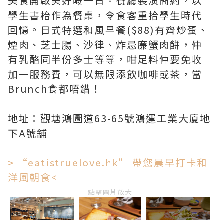
美食開啟美好嘅一日。餐廳裝潢簡約，以
學生書枱作為餐桌，令食客重拾學生時代
回憶。日式特選和風早餐($88)有齊炒蛋、
煙肉、芝士腸、沙律、炸忌廉蟹肉餅，仲
有乳酪同半份多士等等，咁足料仲要免收
加一服務費，可以無限添飲咖啡或茶，當
Brunch食都唔錯！
地址：觀塘鴻圖道63-65號鴻運工業大廈地
下A號舖
> “eatistruelove.hk” 帶您晨早打卡和
洋風朝食<
點擊圖片放大