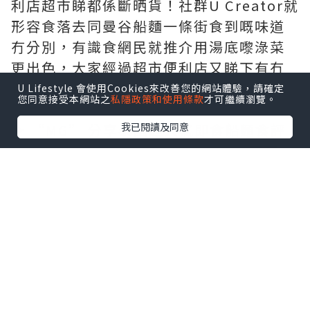
利店超市睇都係斷晒貨！社群U Creator就
形容食落去同曼谷船麵一條街食到嘅味道
冇分別，有識食網民就推介用湯底嚟淥菜
更出色，大家經過超市便利店又睇下有冇
得買！
U Lifestyle 會使用Cookies來改善您的網站體驗，請確定
您同意接受本網站之
私隱政策和使用條款
才可繼續瀏覽。
▶ “MG” 分享泰國超人氣即食船麵食評
我已閱讀及同意