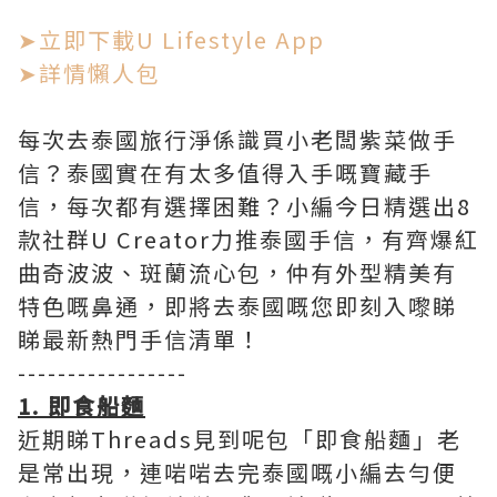
➤立即下載U Lifestyle App
➤詳情懶人包
每次去泰國旅行淨係識買小老闆紫菜做手
信？泰國實在有太多值得入手嘅寶藏手
信，每次都有選擇困難？小編今日精選出8
款社群U Creator力推泰國手信，有齊爆紅
曲奇波波、斑蘭流心包，仲有外型精美有
特色嘅鼻通，即將去泰國嘅您即刻入嚟睇
睇最新熱門手信清單！
-----------------
1. 即食船麵
近期睇Threads見到呢包「即食船麵」老
是常出現，連啱啱去完泰國嘅小編去勻便