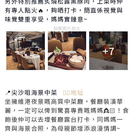
另外特別推薦炙燒松露黑豚肉，上菜時仲
有專人點火🔥，夠晒打卡，簡直係視覺與
味覺雙重享受，媽媽實鐘意~
點擊圖片放大
+7
📍尖沙咀海景中菜
👉🏻地址
坐擁維港夜景嘅高質中菜廳，餐廳裝潢華
麗，一定可以俾到驚喜專貴嘅媽媽👸🏻！食
飽後仲可以去埋餐廳露台打卡，同媽媽一
齊與海景合照，為母親節增添浪漫情調~