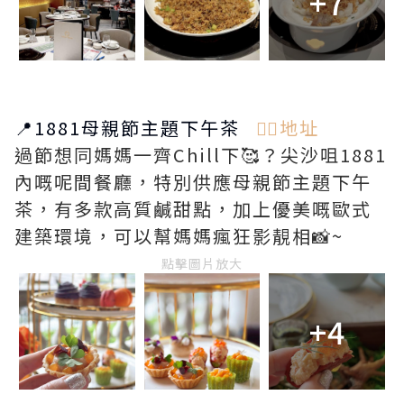
+7
📍1881母親節主題下午茶
👉🏻地址
過節想同媽媽一齊Chill下🥰？尖沙咀1881
內嘅呢間餐廳，特別供應母親節主題下午
茶，有多款高質鹹甜點，加上優美嘅歐式
建築環境，可以幫媽媽瘋狂影靚相📸~
點擊圖片放大
+4