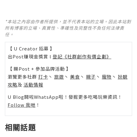
*本站之內容由作者所提供，並不代表本站的立場。因此本站對
所有博客的立場、真實性、準確性及完整性不負任何法律責
任。
【 U Creator 招募 】
出Post賺現金獎賞 l
登記《社群創作有價企劃》
【 睇Post + 參加品牌活動 】
瀏覽更多社群
打卡
丶
旅遊
丶
美食
丶
親子
丶
寵物
丶
扮靚
攻略
及
活動情報
U Blog開咗WhatsApp啦！發掘更多吃喝玩樂資訊！
Follow 我哋
！
相關話題