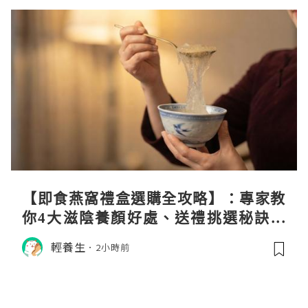
【即食燕窩禮盒選購全攻略】：專家教
你4大滋陰養顏好處、送禮挑選秘訣與
日常食用心得
輕養生
2小時前