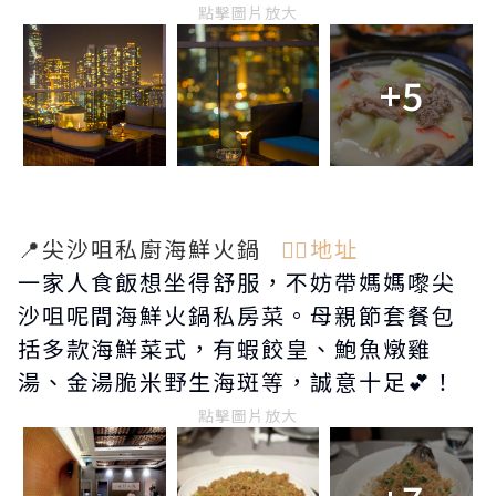
點擊圖片放大
+5
📍尖沙咀私廚海鮮火鍋
👉🏻地址
一家人食飯想坐得舒服，不妨帶媽媽嚟尖
沙咀呢間海鮮火鍋私房菜。母親節套餐包
括多款海鮮菜式，有蝦餃皇、鮑魚燉雞
湯、金湯脆米野生海斑等，誠意十足💕！
點擊圖片放大