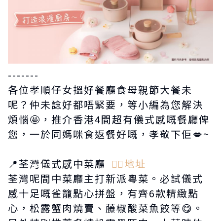
-------
各位孝順仔女搵好餐廳食母親節大餐未
呢？仲未諗好都唔緊要，等小編為您解決
煩惱🤩，推介香港4間超有儀式感嘅餐廳俾
您，一於同媽咪食返餐好嘅，孝敬下佢💋~
📍荃灣儀式感中菜廳
👉🏻地址
荃灣呢間中菜廳主打新派粵菜。必試儀式
感十足嘅雀籠點心拼盤，有齊6款精緻點
心，松露蟹肉燒賣、藤椒酸菜魚餃等😋。