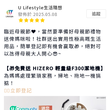
U Lifestyle生活隨想
追蹤
發佈於 2025.05.08
臨近母親節❤️，當然要準備好母親節禮物
送俾媽咪啦！社群送出實用性極高嘅生活
用品，簡單登記即有機會贏取🎁，絕對可
以氹得母親大人開心😎~
【🎁免費送 HIZERO 輕量級F300潔地機】
為媽媽處理繁瑣家務，掃地、拖地一機搞
掂！
👉🏻立即登記