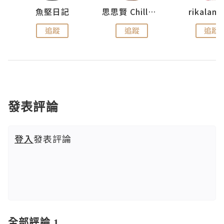
urnal
魚堅日記
思思賢 ChillMyBabe
rikala
追蹤
追蹤
追蹤
發表評論
登入
發表評論
全部評論 1