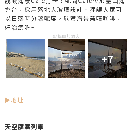
靚嘅海景Cafe打卡！呢間Cafe位於釜山海
雲台，採用落地大玻璃設計。建議大家可
以日落時分嚟呢度，欣賞海景兼嘆咖啡，
好治癒呀~
點擊圖片放大
+7
►地址
天空膠囊列車