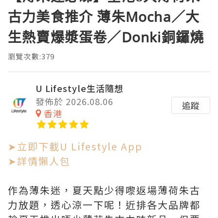
古力美食推介 薄朱Mocha／大
生熱賣爆漿蛋卷／Donki銅鑼燒
瀏覽次數:379
U Lifestyle生活隨想
發佈於 2026.08.06
追蹤
香港
➤立即下載U Lifestyle App
➤詳情懶人包
作為薄朱迷，夏天點少得嚟返場薄荷朱古
力放題，透心涼一下呢！近排各大品牌都