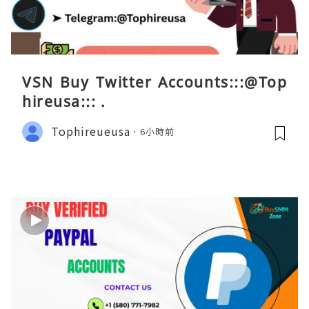
VSN Buy Twitter Accounts:::@Top
hireusa::: .
Tophireueusa
6小時前