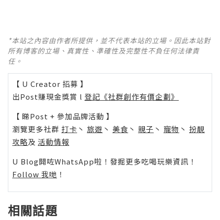
*本站之內容由作者所提供，並不代表本站的立場。因此本站對
所有博客的立場、真實性、準確性及完整性不負任何法律責
任。
【 U Creator 招募 】
出Post賺現金獎賞 l
登記《社群創作有價企劃》
【 睇Post + 參加品牌活動 】
瀏覽更多社群
打卡
丶
旅遊
丶
美食
丶
親子
丶
寵物
丶
扮靚
攻略
及
活動情報
U Blog開咗WhatsApp啦！發掘更多吃喝玩樂資訊！
Follow 我哋
！
相關話題