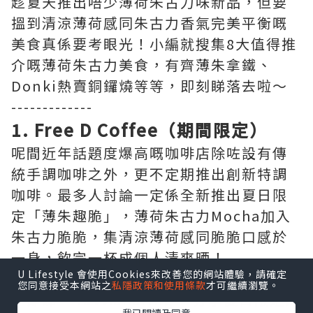
趁夏天推出唔少薄荷朱古力味新品，但要
搵到清涼薄荷感同朱古力香氣完美平衡嘅
美食真係要考眼光！小編就搜集8大值得推
介嘅薄荷朱古力美食，有齊薄朱拿鐵、
Donki熱賣銅鑼燒等等，即刻睇落去啦～
-------------
1. Free D Coffee（期間限定）
呢間近年話題度爆高嘅咖啡店除咗設有傳
統手調咖啡之外，更不定期推出創新特調
咖啡。最多人討論一定係全新推出夏日限
定「薄朱趣脆」，薄荷朱古力Mocha加入
朱古力脆脆，集清涼薄荷感同脆脆口感於
一身，飲完一杯成個人清爽晒！
U Lifestyle 會使用Cookies來改善您的網站體驗，請確定
您同意接受本網站之
私隱政策和使用條款
才可繼續瀏覽。
▶即睇 “luvv.sharing” 分享夏日限定薄