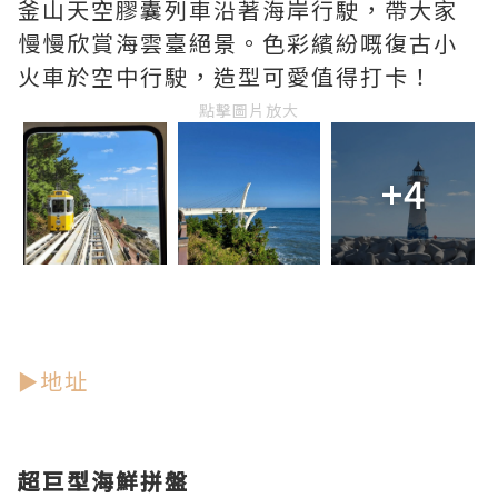
釜山天空膠囊列車沿著海岸行駛，帶大家
慢慢欣賞海雲臺絕景。色彩繽紛嘅復古小
火車於空中行駛，造型可愛值得打卡！
點擊圖片放大
+4
►地址
超巨型海鮮拼盤