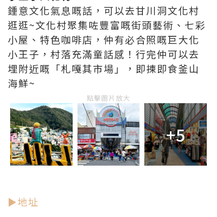
鍾意文化氣息嘅話，可以去甘川洞文化村
逛逛~文化村聚集咗豐富嘅街頭藝術、七彩
小屋、特色咖啡店，仲有必合照嘅巨大化
小王子，村落充滿童話感！行完仲可以去
埋附近嘅「札嘎其市場」，即揀即食釜山
海鮮~
點擊圖片放大
+5
►地址
------------------------