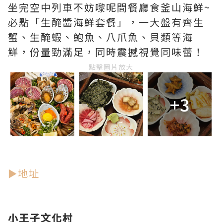
坐完空中列車不妨嚟呢間餐廳食釜山海鮮~
必點「生醃醬海鮮套餐」，一大盤有齊生
蟹、生醃蝦、鮑魚、八爪魚、貝類等海
鮮，份量勁滿足，同時震撼視覺同味蕾！
點擊圖片放大
+3
►地址
小王子文化村