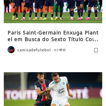
Paris Saint-Germain Enxuga Plant
el em Busca do Sexto Título Cons
ecutivo da Liga
camisadefutebol
8小時前