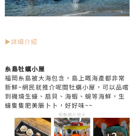
►詳細介紹
糸島牡蠣小屋
福岡糸島被大海包含，島上嘅海產都非常
新鮮~網民就推介呢間牡蠣小屋，可以品嚐
到磯燒生蠔、扇貝、海蝦、蜆等海鮮，生
蠔隻隻肥美脹卜卜，好好味~~
點擊圖片放大
+2