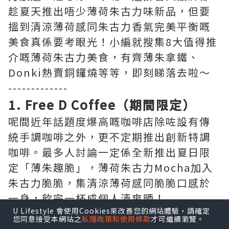
趁夏天推出唔少薄荷朱古力味新品，但要
搵到清涼薄荷感同朱古力香氣完美平衡嘅
美食真係要考眼光！小編就搜集8大值得推
介嘅薄荷朱古力美食，有齊薄朱拿鐵、
Donki熱賣銅鑼燒等等，即刻睇落去啦～
-------------
1. Free D Coffee（期間限定）
呢間近年話題度爆高嘅咖啡店除咗設有傳
統手調咖啡之外，更不定期推出創新特調
咖啡。最多人討論一定係全新推出夏日限
定「薄朱趣脆」，薄荷朱古力Mocha加入
朱古力脆脆，集清涼薄荷感同脆脆口感於
一身，飲完一杯成個人清爽晒！
U Lifestyle 會使用Cookies來改善您的網站體驗，請確定
您同意接受本網站之
私隱政策和使用條款
才可繼續瀏覽。
▶即睇 “luvv.sharing” 分享夏日限定薄