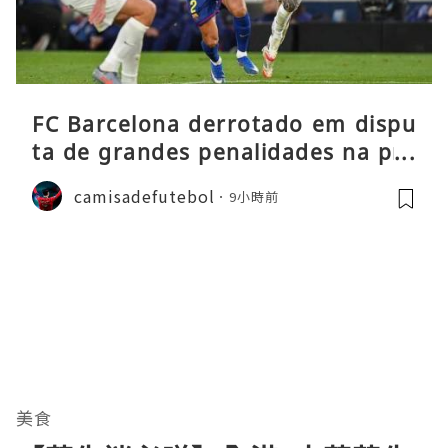
FC Barcelona derrotado em dispu
ta de grandes penalidades na pré
-época
camisadefutebol
9小時前
美食