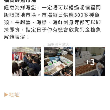
鍾意海鮮嘅您，一定唔可以錯過呢個福岡
版嘅築地市場。市場每日供應300多種魚
類，長腳蟹、海膽、海鮮刺身等都可以即
揀即食，指定日子仲有機會欣賞到金槍魚
解體表演！
點擊圖片放大
+3
►地址