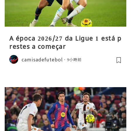
A época 2026/27 da Ligue 1 está p
restes a começar
camisadefutebol
9小時前