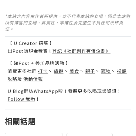
*本站之內容由作者所提供，並不代表本站的立場。因此本站對
所有博客的立場、真實性、準確性及完整性不負任何法律責
任。
【 U Creator 招募 】
出Post賺現金獎賞 l
登記《社群創作有價企劃》
【 睇Post + 參加品牌活動 】
瀏覽更多社群
打卡
丶
旅遊
丶
美食
丶
親子
丶
寵物
丶
扮靚
攻略
及
活動情報
U Blog開咗WhatsApp啦！發掘更多吃喝玩樂資訊！
Follow 我哋
！
相關話題