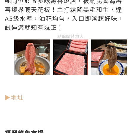
呢間位於博多嘅壽喜燒店，被網民譽為壽
喜燒界嘅天花板！主打霜降黑毛和牛，達
A5級水準，油花均勻，入口即溶超好味，
試過您就知有幾正！
點擊圖片放大
►地址
福岡鮮魚市場