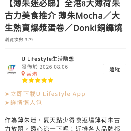
【薄朱迷必睇】全港8大薄荷朱
古力美食推介 薄朱Mocha／大
生熱賣爆漿蛋卷／Donki銅鑼燒
瀏覽次數:379
U Lifestyle生活隨想
發佈於 2026.08.06
追蹤
香港
➤立即下載U Lifestyle App
➤詳情懶人包
作為薄朱迷，夏天點少得嚟返場薄荷朱古
力放題，透心涼一下呢！近排各大品牌都