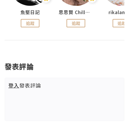
urnal
魚堅日記
思思賢 ChillMyBabe
rikala
追蹤
追蹤
追蹤
發表評論
登入
發表評論