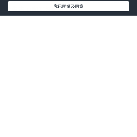
我已閱讀及同意
荷朱古力咖啡好唔好飲
地址：觀塘開源道60號駱駝漆大廈第三座
地下1A3號舖
延伸閱讀：
【打工仔必睇】網民力推香港8
大高質咖啡店☕手沖精品咖啡／自家製日式
烘焙／特調冠軍
點擊圖片放大
+3
-------------