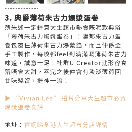
-------------
3. 典爵薄荷朱古力爆漿蛋卷
薄朱迷一定鍾意大生超市熱賣嘅呢款典爵
「薄荷朱古力爆漿蛋卷」！濃郁朱古力蛋
卷包覆住薄荷朱古力爆漿餡，而且仲係全
手工製作，每啖都feel到滿滿嘅薄荷朱古力
味道，誠意十足！社群U Creator就形容食
落唔會太甜，吞完之後仲會有淡淡薄荷回
甘味殘留，提神一流！
▶ “Vivian Lee” 拍片分享大生超市必買
爆漿蛋卷食評
地址：
官網睇全港大生超市分店詳情