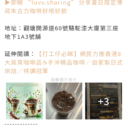
▶即睇 “luvv.sharing” 分享夏日限定薄
荷朱古力咖啡好唔好飲
地址：觀塘開源道60號駱駝漆大廈第三座
地下1A3號舖
延伸閱讀：
【打工仔必睇】網民力推香港8
大高質咖啡店☕手沖精品咖啡／自家製日式
烘焙／特調冠軍
點擊圖片放大
+3
-------------