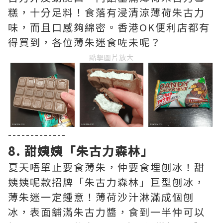
糕，十分足料！食落有浸清涼薄荷朱古力
味，而且口感夠綿密。香港OK便利店都有
得買到，各位薄朱迷食咗未呢？
點擊圖片放大
-------------
8. 甜姨姨「朱古力森林」
夏天唔單止要食薄朱，仲要食埋刨冰！甜
姨姨呢款招牌「朱古力森林」巨型刨冰，
薄朱迷一定鍾意！薄荷沙汁淋滿成個刨
冰，表面舖滿朱古力醬，食到一半仲可以