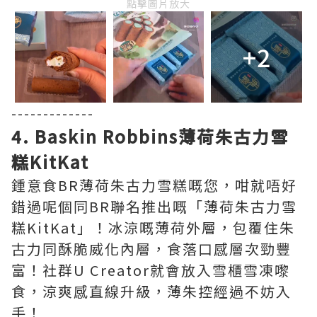
點擊圖片放大
+2
-------------
4. Baskin Robbins薄荷朱古力雪
糕KitKat
鍾意食BR薄荷朱古力雪糕嘅您，咁就唔好
錯過呢個同BR聯名推出嘅「薄荷朱古力雪
糕KitKat」！冰涼嘅薄荷外層，包覆住朱
古力同酥脆威化內層，食落口感層次勁豐
富！社群U Creator就會放入雪櫃雪凍嚟
食，涼爽感直線升級，薄朱控經過不妨入
手！