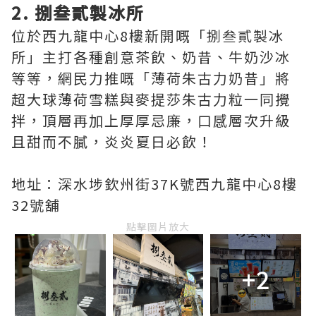
2. 捌叁貳製冰所
位於西九龍中心8樓新開嘅「捌叁貳製冰
所」主打各種創意茶飲、奶昔、牛奶沙冰
等等，網民力推嘅「薄荷朱古力奶昔」將
超大球薄荷雪糕與麥提莎朱古力粒一同攪
拌，頂層再加上厚厚忌廉，口感層次升級
且甜而不膩，炎炎夏日必飲！
地址：深水埗欽州街37K號西九龍中心8樓
32號舖
點擊圖片放大
+2