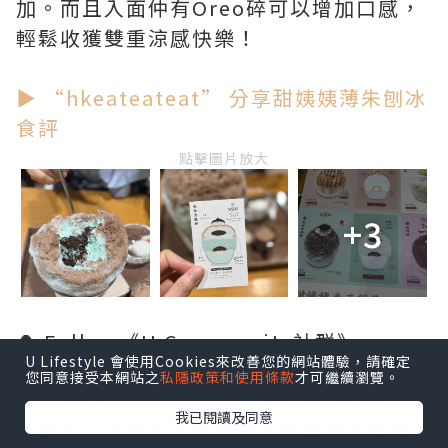
加。而且入面仲有Oreo碎可以增加口感，
輕鬆收獲雙重涼感快樂！
▶ “hkeateateat” 分享甜姨姨薄朱刨冰
食評
點擊圖片放大
+3
🔔 Follow《U Community社群》
U Lifestyle 會使用Cookies來改善您的網站體驗，請確定
Instagram
同讚好
Facebook
專頁 ，睇更
您同意接受本網站之
私隱政策和使用條款
才可繼續瀏覽。
多U Creator品牌活動招募丶送禮丶緊貼最
我已閱讀及同意
新美食丶旅遊打卡熱話或創作者流量密碼