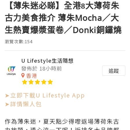
【薄朱迷必睇】全港8大薄荷朱
古力美食推介 薄朱Mocha／大
生熱賣爆漿蛋卷／Donki銅鑼燒
瀏覽次數:154
U Lifestyle生活隨想
發佈於 18小時前
追蹤
香港
➤立即下載U Lifestyle App
➤詳情懶人包
作為薄朱迷，夏天點少得嚟返場薄荷朱古
力放題，透心涼一下呢！近排各大品牌都