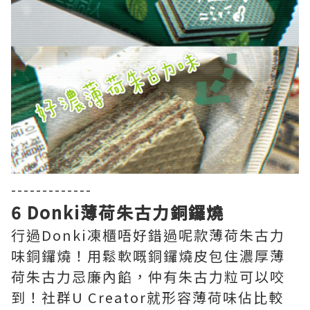
-------------
6 Donki薄荷朱古力銅鑼燒
行過Donki凍櫃唔好錯過呢款薄荷朱古力
味銅鑼燒！用鬆軟嘅銅鑼燒皮包住濃厚薄
荷朱古力忌廉內餡，仲有朱古力粒可以咬
到！社群U Creator就形容薄荷味佔比較