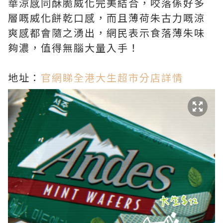
華涼感同酥脆威化完美結合，咬落係好多
層嘅威化餅乾口感，而且薄荷朱古力嘅涼
爽感都會隨之湧出，網民表示食落薄朱味
夠濃，值得無腦大量入手！
地址：
官網睇全港大生超市分店詳情