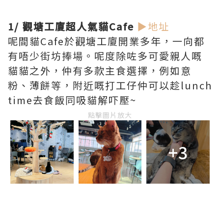
1/ 觀塘工廈超人氣貓Cafe
▶地址
呢間貓Cafe於觀塘工廈開業多年，一向都
有唔少街坊捧場。呢度除咗多可愛親人嘅
貓貓之外，仲有多款主食選擇，例如意
粉、薄餅等，附近嘅打工仔仲可以趁lunch
time去食飯同吸貓解吓壓~
點擊圖片放大
+3