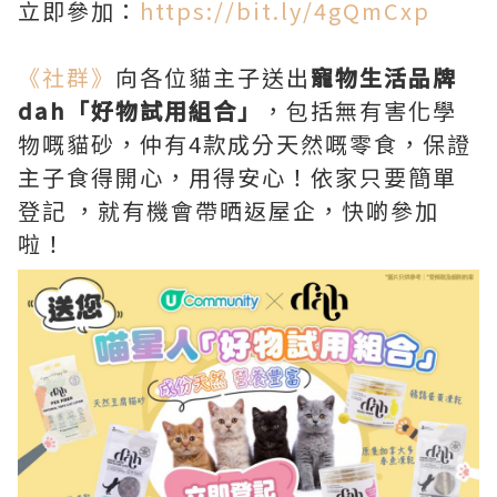
立即參加：
https://bit.ly/4gQmCxp
《社群》
向各位貓主子送出
寵物生活品牌
dah「好物試用組合」
，包括無有害化學
物嘅貓砂，仲有4款成分天然嘅零食，保證
主子食得開心，用得安心！依家只要簡單
登記 ，就有機會帶晒返屋企，快啲參加
啦！