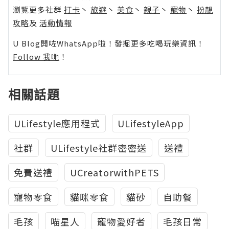
瀏覽更多社群
打卡
丶
旅遊
丶
美食
丶
親子
丶
寵物
丶
扮靚
攻略
及
活動情報
U Blog開咗WhatsApp啦！發掘更多吃喝玩樂資訊！
Follow 我哋
！
相關話題
ULifestyle應用程式
ULifestyleApp
社群
ULifestyle社群密密送
送禮
免費送禮
UCreatorwithPETS
寵物零食
貓咪零食
貓砂
自助餐
毛孩
喵星人
寵物愛好者
毛孩日常