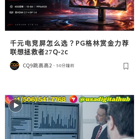
千元电竞屏怎么选？PG格林赏金力荐
联想拯救者27Q-2c
CQ9跳高高2
50分鐘前