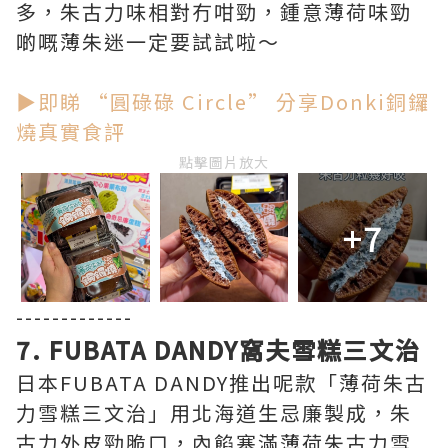
多，朱古力味相對冇咁勁，鍾意薄荷味勁
啲嘅薄朱迷一定要試試啦～
▶即睇 “圓碌碌 Circle” 分享Donki銅鑼
燒真實食評
點擊圖片放大
+7
-------------
7. FUBATA DANDY窩夫雪糕三文治
日本FUBATA DANDY推出呢款「薄荷朱古
力雪糕三文治」用北海道生忌廉製成，朱
古力外皮勁脆口，內餡塞滿薄荷朱古力雪