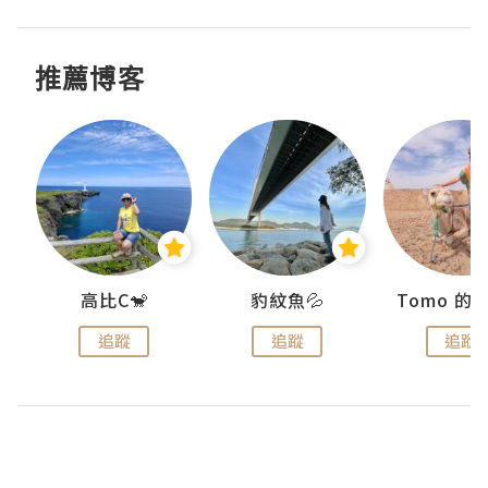
推薦博客
)
高比C🐒
豹紋魚💦
追蹤
追蹤
追蹤