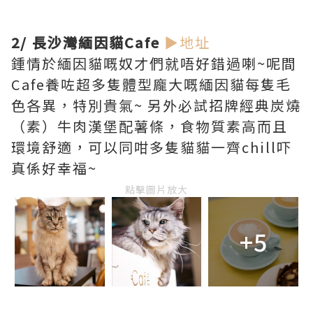
2/ 長沙灣緬因貓Cafe
▶地址
鍾情於緬因貓嘅奴才們就唔好錯過喇~呢間
Cafe養咗超多隻體型龐大嘅緬因貓每隻毛
色各異，特別貴氣~ 另外必試招牌經典炭燒
（素）牛肉漢堡配薯條，食物質素高而且
環境舒適，可以同咁多隻貓貓一齊chill吓
真係好幸福~
點擊圖片放大
+5