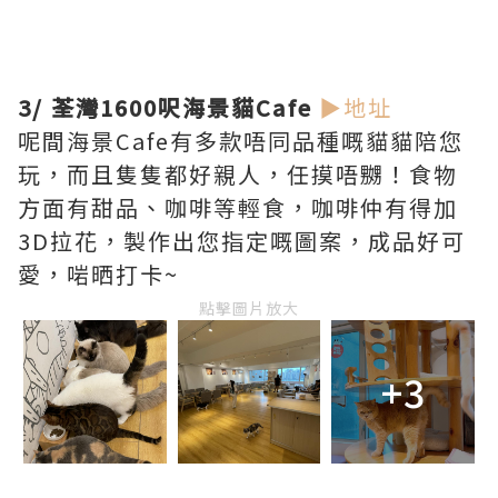
3/ 荃灣1600呎海景貓Cafe
▶地址
呢間海景Cafe有多款唔同品種嘅貓貓陪您
玩，而且隻隻都好親人，任摸唔嬲！食物
方面有甜品、咖啡等輕食，咖啡仲有得加
3D拉花，製作出您指定嘅圖案，成品好可
愛，啱晒打卡~
點擊圖片放大
+3