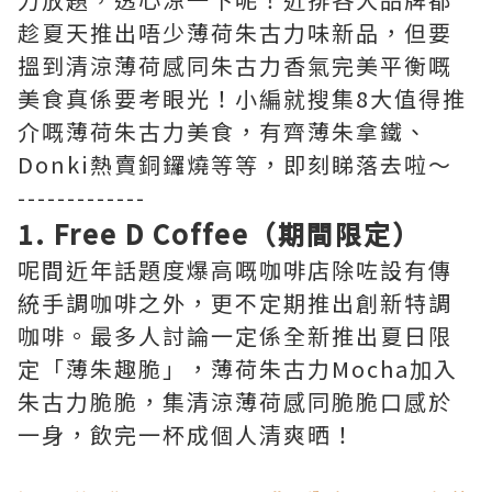
趁夏天推出唔少薄荷朱古力味新品，但要
搵到清涼薄荷感同朱古力香氣完美平衡嘅
美食真係要考眼光！小編就搜集8大值得推
介嘅薄荷朱古力美食，有齊薄朱拿鐵、
Donki熱賣銅鑼燒等等，即刻睇落去啦～
-------------
1. Free D Coffee（期間限定）
呢間近年話題度爆高嘅咖啡店除咗設有傳
統手調咖啡之外，更不定期推出創新特調
咖啡。最多人討論一定係全新推出夏日限
定「薄朱趣脆」，薄荷朱古力Mocha加入
朱古力脆脆，集清涼薄荷感同脆脆口感於
一身，飲完一杯成個人清爽晒！