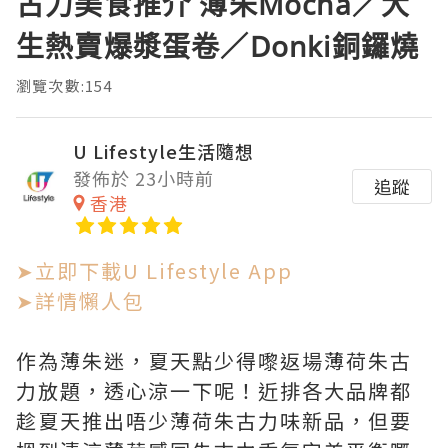
古力美食推介 薄朱Mocha／大
生熱賣爆漿蛋卷／Donki銅鑼燒
瀏覽次數:154
U Lifestyle生活隨想
發佈於 23小時前
追蹤
香港
➤立即下載U Lifestyle App
➤詳情懶人包
作為薄朱迷，夏天點少得嚟返場薄荷朱古
力放題，透心涼一下呢！近排各大品牌都
趁夏天推出唔少薄荷朱古力味新品，但要