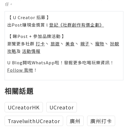
任。
【 U Creator 招募 】
出Post賺現金獎賞 l
登記《社群創作有價企劃》
【 睇Post + 參加品牌活動 】
瀏覽更多社群
打卡
丶
旅遊
丶
美食
丶
親子
丶
寵物
丶
扮靚
攻略
及
活動情報
U Blog開咗WhatsApp啦！發掘更多吃喝玩樂資訊！
Follow 我哋
！
相關話題
UCreatorHK
UCreator
TravelwithUCreator
廣州
廣州打卡