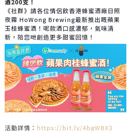
酒200支！
《社群》請各位情侶飲香港蜂蜜酒廠日照
夜霧 HoWong Brewing最新推出嘅蘋果
玉桂蜂蜜酒！呢款酒口感濃郁，氣味清
新，陪您哋創造更多甜蜜回憶！
活動詳情：
https://bit.ly/4bgWBX3