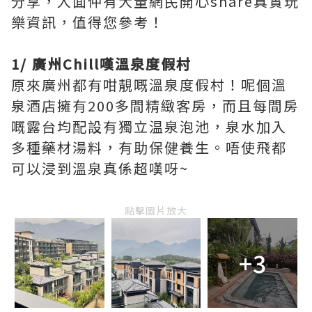
分享，入面仲有大量網民開心share真實玩
樂資訊，值得您參考！
1/ 廣州Chill嘆溫泉度假村
原來廣州都有咁靚嘅溫泉度假村！呢個溫
泉酒店擁有200多間精緻客房，而且每間房
嘅露台均配設有獨立温泉泡池，泉水加入
多種藥材湯料，有助保健養生。唔使飛都
可以浸到溫泉真係超嘆呀~
點擊圖片放大
+3