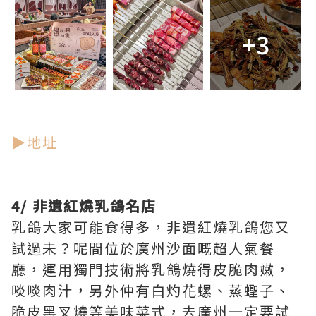
+3
▶地址
4/ 非遺紅燒乳鴿名店
乳鴿大家可能食得多，非遺紅燒乳鴿您又
試過未？呢間位於廣州沙面嘅超人氣餐
廳，運用獨門技術將乳鴿燒得皮脆肉嫩，
啖啖肉汁，另外仲有白灼花螺、蒸蟶子、
脆皮黑叉燒等美味菜式，去廣州一定要試