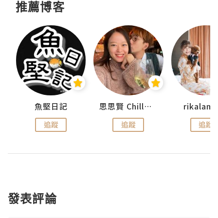
推薦博客
urnal
魚堅日記
思思賢 ChillMyBabe
rikala
追蹤
追蹤
追蹤
發表評論