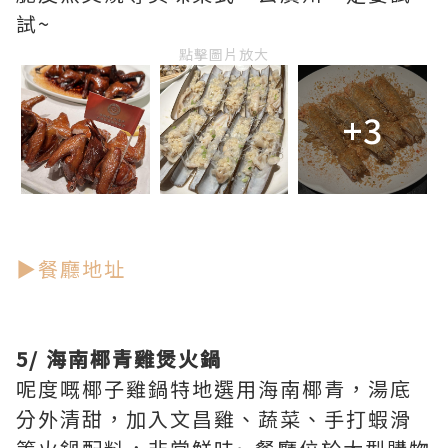
試~
點擊圖片放大
+3
▶餐廳地址
5/ 海南椰青雞煲火鍋
呢度嘅椰子雞鍋特地選用海南椰青，湯底
分外清甜，加入文昌雞、蔬菜、手打蝦滑