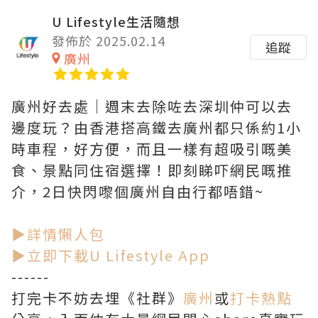
U Lifestyle生活隨想
發佈於 2025.02.14
追蹤
廣州
廣州好去處｜週末去除咗去深圳仲可以去
邊度玩？由香港搭高鐵去廣州都只係約1小
時車程，好方便，而且一樣有超吸引嘅美
食、景點同住宿選擇！即刻睇吓網民嘅推
介，2日快閃嚟個廣州自由行都唔錯~
▶詳情懶人包
▶立即下載U Lifestyle App
------
打完卡不妨去埋《社群》
廣州
或
打卡熱點