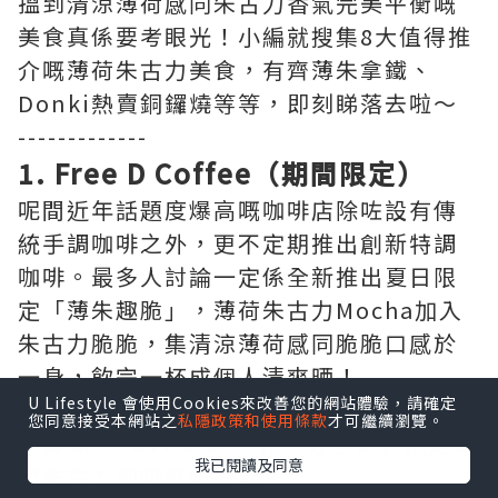
搵到清涼薄荷感同朱古力香氣完美平衡嘅
美食真係要考眼光！小編就搜集8大值得推
介嘅薄荷朱古力美食，有齊薄朱拿鐵、
Donki熱賣銅鑼燒等等，即刻睇落去啦～
-------------
1. Free D Coffee（期間限定）
呢間近年話題度爆高嘅咖啡店除咗設有傳
統手調咖啡之外，更不定期推出創新特調
咖啡。最多人討論一定係全新推出夏日限
定「薄朱趣脆」，薄荷朱古力Mocha加入
朱古力脆脆，集清涼薄荷感同脆脆口感於
一身，飲完一杯成個人清爽晒！
U Lifestyle 會使用Cookies來改善您的網站體驗，請確定
您同意接受本網站之
私隱政策和使用條款
才可繼續瀏覽。
▶即睇 “luvv.sharing” 分享夏日限定薄
我已閱讀及同意
荷朱古力咖啡好唔好飲