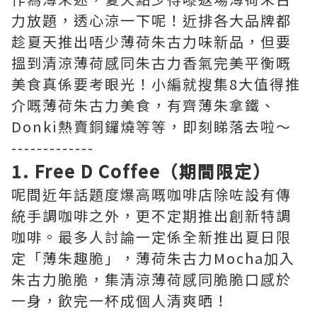
力放題，透心涼一下呢！近排各大品牌都
趁夏天推出唔少薄荷朱古力味新品，但要
搵到清涼薄荷感同朱古力香氣完美平衡嘅
美食真係要考眼光！小編就搜集8大值得推
介嘅薄荷朱古力美食，有齊薄朱拿鐵、
Donki熱賣銅鑼燒等等，即刻睇落去啦～
-------------
1. Free D Coffee（期間限定）
呢間近年話題度爆高嘅咖啡店除咗設有傳
統手調咖啡之外，更不定期推出創新特調
咖啡。最多人討論一定係全新推出夏日限
定「薄朱趣脆」，薄荷朱古力Mocha加入
朱古力脆脆，集清涼薄荷感同脆脆口感於
一身，飲完一杯成個人清爽晒！