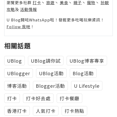
瀏覽更多社群
打卡
丶
旅遊
丶
美食
丶
親子
丶
寵物
丶
扮靚
攻略
及
活動情報
U Blog開咗WhatsApp啦！發掘更多吃喝玩樂資訊！
Follow 我哋
！
相關話題
UBlog
UBlog請你試
UBlog博客專享
UBlogger
UBlog活動
Blog活動
博客活動
Blogger活動
U Lifestyle
打卡
打卡好去處
打卡餐廳
香港打卡
人氣打卡
打卡熱點