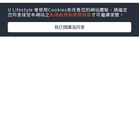
U Lifestyle 會使用Cookies來改善您的網站體驗，請確定
▶即睇 “luvv.sharing” 分享夏日限定薄
您同意接受本網站之
私隱政策和使用條款
才可繼續瀏覽。
荷朱古力咖啡好唔好飲
我已閱讀及同意
地址：觀塘開源道60號駱駝漆大廈第三座
地下1A3號舖
延伸閱讀：
【打工仔必睇】網民力推香港8
大高質咖啡店☕手沖精品咖啡／自家製日式
烘焙／特調冠軍
點擊圖片放大
+3