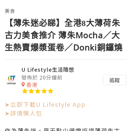
美食
【薄朱迷必睇】全港8大薄荷朱
古力美食推介 薄朱Mocha／大
生熱賣爆漿蛋卷／Donki銅鑼燒
U Lifestyle生活隨想
發佈於 20分鐘前
追蹤
香港
➤立即下載U Lifestyle App
➤詳情懶人包
作為薄朱迷，夏天點少得嚟返場薄荷朱古