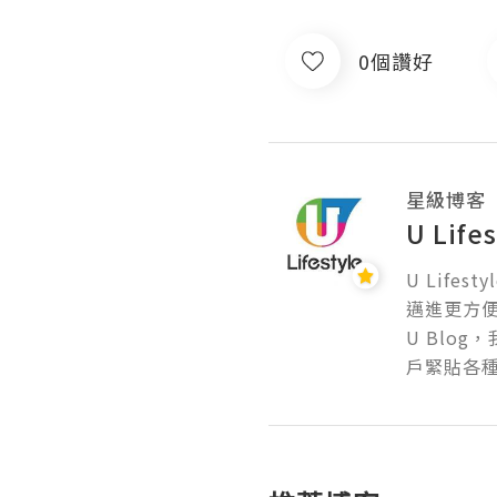
0個讚好
星級博客
U Lif
U Lif
邁進更方便的
U Blo
戶緊貼各