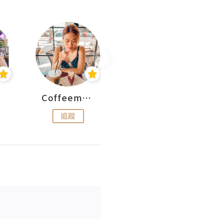
Coffeemeetjojo
艾華斯@鄭大小姐工房
追蹤
追蹤