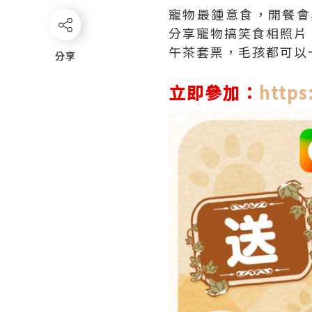
寵物最鍾意食，開餐會興奮到
分享寵物搞笑食相照片
午茶套票，毛孩都可以
分享
分享
立即參加：
https