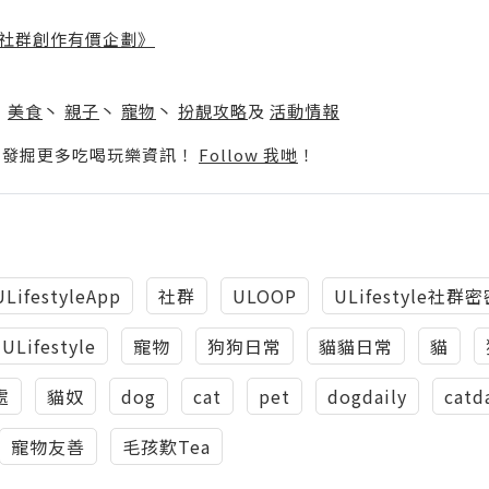
社群創作有價企劃》
】
丶
美食
丶
親子
丶
寵物
丶
扮靚攻略
及
活動情報
p啦！發掘更多吃喝玩樂資訊！
Follow 我哋
！
ULifestyleApp
社群
ULOOP
ULifestyle社群
ULifestyle
寵物
狗狗日常
貓貓日常
貓
處
貓奴
dog
cat
pet
dogdaily
catd
寵物友善
毛孩歎Tea