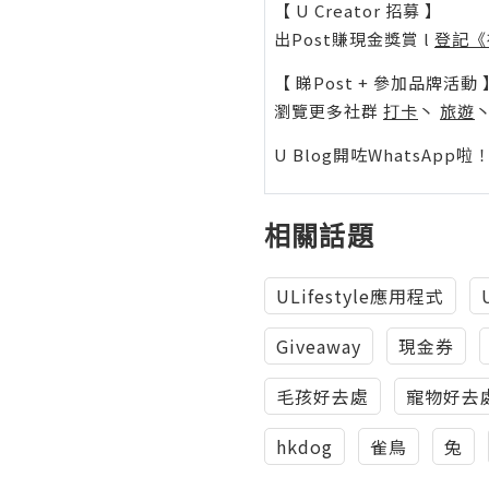
【 U Creator 招募 】
出Post賺現金獎賞 l
登記《
【 睇Post + 參加品牌活動 
瀏覽更多社群
打卡
丶
旅遊
U Blog開咗WhatsAp
相關話題
ULifestyle應用程式
Giveaway
現金券
毛孩好去處
寵物好去
hkdog
雀鳥
兔