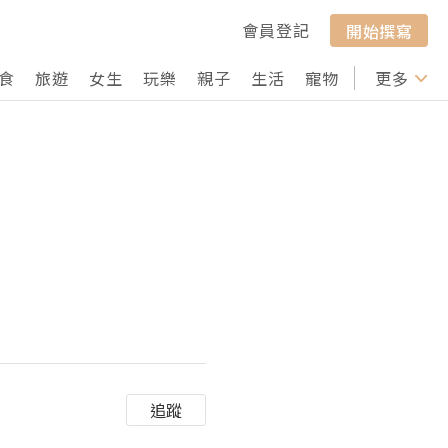
會員登記
開始撰寫
食
旅遊
女生
玩樂
親子
生活
寵物
行山
更多
打卡
追蹤