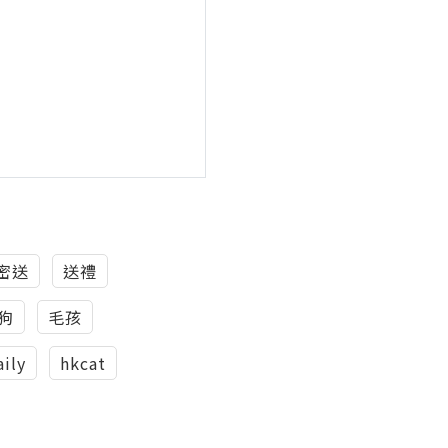
密密送
送禮
狗
毛孩
aily
hkcat