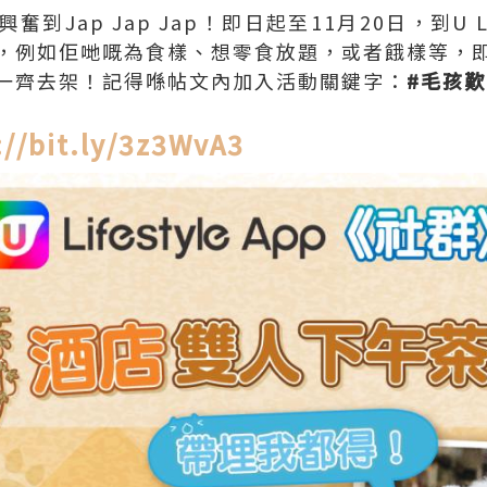
Jap Jap Jap！即日起至11月20日，到U Lif
，例如佢哋嘅為食樣、想零食放題，或者餓樣等，
一齊去架！記得喺帖文內加入活動關鍵字：
#毛孩歎
://bit.ly/3z3WvA3