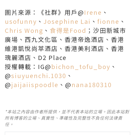
圖片來源：《社群》用戶@
Irene
、
usofunny
、
Josephine Lai
、
fionne
、
Chris Wong
、
食得是Food
；沙田新城市
廣場、西九文化區、香港帝逸酒店、香港
維港凱悅尚萃酒店、香港美利酒店、香港
瑰麗酒店、D2 Place
授權轉載：IG@
bichon_tofu_boy
、
@
siuyuenchi.1030
、
@
jaijaiispoodle
、@
nana180310
*本站之內容由作者所提供，並不代表本站的立場。因此本站對
所有博客的立場、真實性、準確性及完整性不負任何法律責
任。