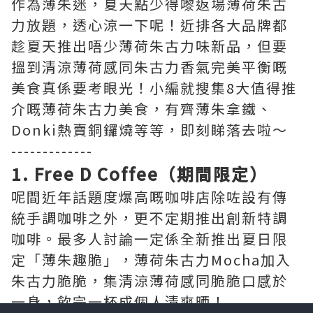
作為薄朱迷，夏天點少得嚟返場薄荷朱古
力放題，透心涼一下呢！近排各大品牌都
趁夏天推出唔少薄荷朱古力味新品，但要
搵到清涼薄荷感同朱古力香氣完美平衡嘅
美食真係要考眼光！小編就搜集8大值得推
介嘅薄荷朱古力美食，有齊薄朱拿鐵、
Donki熱賣銅鑼燒等等，即刻睇落去啦～
-------------
1. Free D Coffee（期間限定）
呢間近年話題度爆高嘅咖啡店除咗設有傳
統手調咖啡之外，更不定期推出創新特調
咖啡。最多人討論一定係全新推出夏日限
定「薄朱趣脆」，薄荷朱古力Mocha加入
朱古力脆脆，集清涼薄荷感同脆脆口感於
一身，飲完一杯成個人清爽晒！