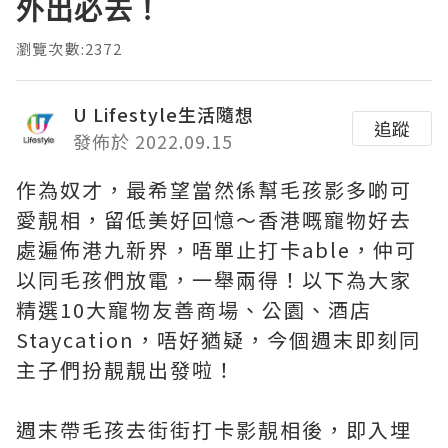
外出必去！
瀏覽次數:2372
U Lifestyle生活隨想
追蹤
發佈於 2022.09.15
作為奴才，最希望當然係幫毛孩影多啲可
愛靚相，留低美好回憶～香港嘅寵物好去
處遍佈港九新界，唔單止打卡able，仲可
以同毛孩們放電，一舉兩得！以下為大家
精選10大寵物友善商場、公園、酒店
Staycation，唔好猶疑，今個週末即刻同
主子們扮靚靚出發啦！
週末帶毛孩去街街打卡影靚相後，即入埋