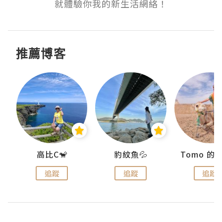
就體驗你我的新生活網絡！
推薦博客
)
高比C🐒
豹紋魚💦
追蹤
追蹤
追蹤