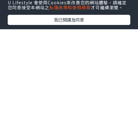
U Lifestyle 會使用Cookies來改善您的網站體驗，請確定
您同意接受本網站之
私隱政策和使用條款
才可繼續瀏覽。
▶即睇 “luvv.sharing” 分享夏日限定薄
我已閱讀及同意
荷朱古力咖啡好唔好飲
地址：觀塘開源道60號駱駝漆大廈第三座
地下1A3號舖
延伸閱讀：
【打工仔必睇】網民力推香港8
大高質咖啡店☕手沖精品咖啡／自家製日式
烘焙／特調冠軍
點擊圖片放大
+3