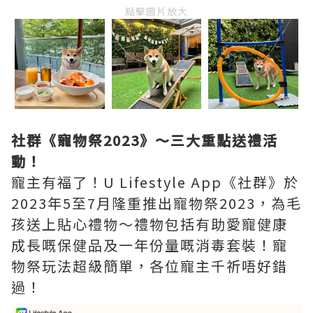
點擊圖片放大
社群《寵物祭2023》～三大重點送禮活
動！
寵主有福了！U Lifestyle App《社群》於
2023年5至7月隆重推出寵物祭2023，為毛
孩送上貼心禮物～禮物包括有助愛寵健康
成長嘅保健品及一年份量嘅消毒套裝！寵
物祭玩法超級簡單，各位寵主千祈唔好錯
過！