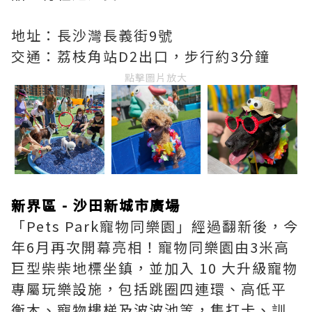
地址：長沙灣長義街9號
交通：荔枝角站D2出口，步行約3分鐘
點擊圖片放大
新界區 - 沙田新城市廣場
「Pets Park寵物同樂園」經過翻新後，今
年6月再次開幕亮相！寵物同樂園由3米高
巨型柴柴地標坐鎮，並加入 10 大升級寵物
專屬玩樂設施，包括跳圈四連環、高低平
衡木、寵物樓梯及波波池等，集打卡、訓