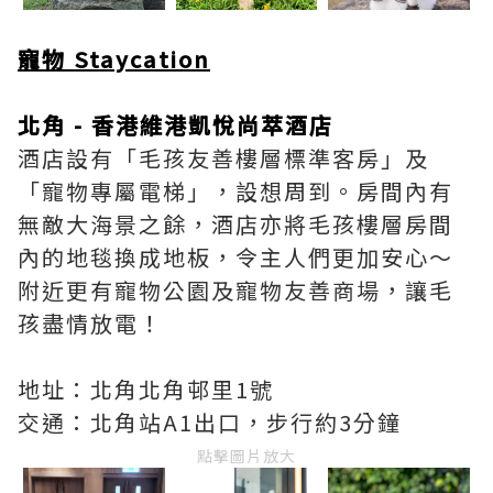
寵物 Staycation
北角 - 香港維港凱悅尚萃酒店
酒店設有「毛孩友善樓層標準客房」及
「寵物專屬電梯」，設想周到。房間內有
無敵大海景之餘，酒店亦將毛孩樓層房間
內的地毯換成地板，令主人們更加安心～
附近更有寵物公園及寵物友善商場，讓毛
孩盡情放電！
地址：北角北角邨里1號
交通：北角站A1出口，步行約3分鐘
點擊圖片放大