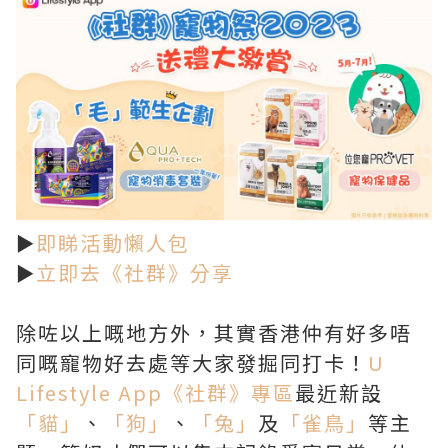
►
即睇活動懶人包
►
立即去《社群》分享
除咗以上嘅地方外，其實香港仲有好多唔
同嘅寵物好去處等大家發掘同打卡！
U
Lifestyle App
《社群》專區
最近新設
「貓」
、
「狗」
、
「兔」
及
「雀鳥」
等主