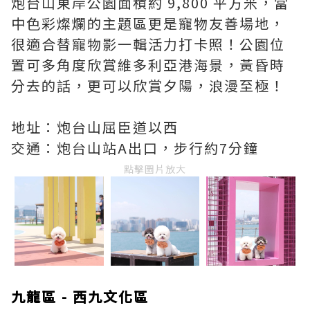
炮台山東岸公園面積約 9,800 平方米，當
中色彩燦爛的主題區更是寵物友善場地，
很適合替寵物影一輯活力打卡照！公園位
置可多角度欣賞維多利亞港海景，黃昏時
分去的話，更可以欣賞夕陽，浪漫至極！
地址：炮台山屈臣道以西
交通：炮台山站A出口，步行約7分鐘
點擊圖片放大
九龍區 - 西九文化區