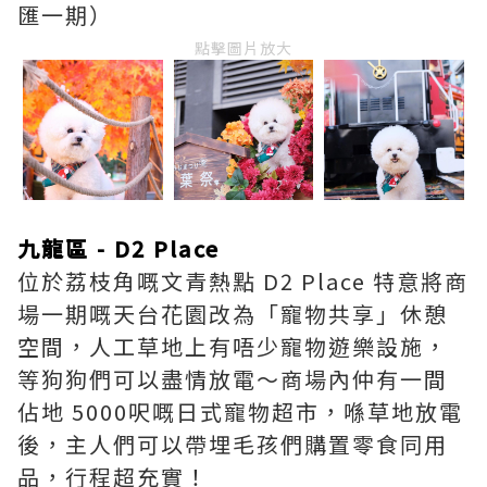
匯一期）
點擊圖片放大
九龍區 - D2 Place
位於荔枝角嘅文青熱點 D2 Place 特意將商
場一期嘅天台花園改為「寵物共享」休憩
空間，人工草地上有唔少寵物遊樂設施，
等狗狗們可以盡情放電～商場內仲有一間
佔地 5000呎嘅日式寵物超市，喺草地放電
後，主人們可以帶埋毛孩們購置零食同用
品，行程超充實！