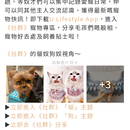
題，等奴才們可以集中記錄愛寵日常，仲
可以同其他主人交流認識、獲得最新嘅寵
物快訊！即下載
U Lifestyle App
，進入
《社群》
寵物專區，分享毛孩們嘅靚相、
寵物好去處及飼養貼士啦！
《社群》
的貓奴狗奴視角～
點擊圖片放大
+3
►
立即進入《社群》「貓」主題
►
立即進入《社群》「狗」主題
►
立即去《社群》分享