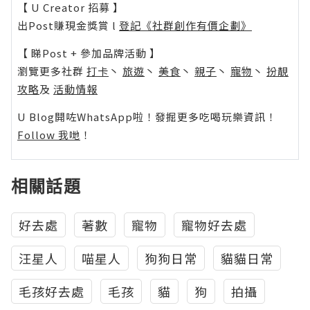
【 U Creator 招募 】
出Post賺現金獎賞 l
登記《社群創作有價企劃》
【 睇Post + 參加品牌活動 】
瀏覽更多社群
打卡
丶
旅遊
丶
美食
丶
親子
丶
寵物
丶
扮靚
攻略
及
活動情報
U Blog開咗WhatsApp啦！發掘更多吃喝玩樂資訊！
Follow 我哋
！
相關話題
好去處
著數
寵物
寵物好去處
汪星人
喵星人
狗狗日常
貓貓日常
毛孩好去處
毛孩
貓
狗
拍攝