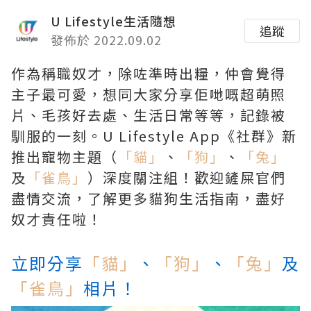
U Lifestyle生活隨想
追蹤
發佈於 2022.09.02
作為稱職奴才，除咗準時出糧，仲會覺得
主子最可愛，想同大家分享佢哋嘅超萌照
片、毛孩好去處、生活日常等等，記錄被
馴服的一刻。U Lifestyle App《社群》新
推出寵物主題（
「貓」
、
「狗」
、
「兔」
及
「雀鳥」
）深度關注組！歡迎鏟屎官們
盡情交流，了解更多貓狗生活指南，盡好
奴才責任啦！
立即分享
「貓」
、
「狗」
、
「兔」
及
「雀鳥」
相片！