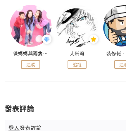
點滴
儍媽媽與兩隻小魔怪之家
艾米莉
追蹤
追蹤
追蹤
發表評論
登入
發表評論