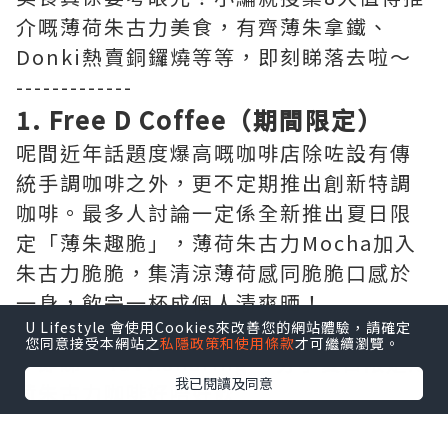
介嘅薄荷朱古力美食，有齊薄朱拿鐵、
Donki熱賣銅鑼燒等等，即刻睇落去啦～
-------------
1. Free D Coffee（期間限定）
呢間近年話題度爆高嘅咖啡店除咗設有傳
統手調咖啡之外，更不定期推出創新特調
咖啡。最多人討論一定係全新推出夏日限
定「薄朱趣脆」，薄荷朱古力Mocha加入
朱古力脆脆，集清涼薄荷感同脆脆口感於
一身，飲完一杯成個人清爽晒！
U Lifestyle 會使用Cookies來改善您的網站體驗，請確定
您同意接受本網站之
私隱政策和使用條款
才可繼續瀏覽。
▶即睇 “luvv.sharing” 分享夏日限定薄
我已閱讀及同意
荷朱古力咖啡好唔好飲