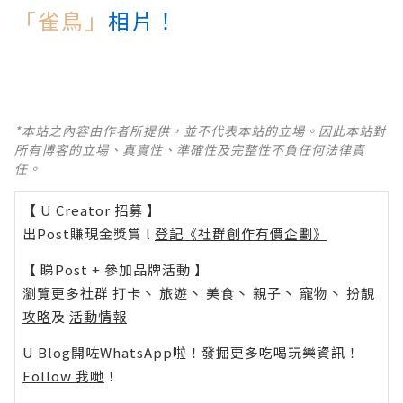
「雀鳥」
相片！
*本站之內容由作者所提供，並不代表本站的立場。因此本站對
所有博客的立場、真實性、準確性及完整性不負任何法律責
任。
【 U Creator 招募 】
出Post賺現金獎賞 l
登記《社群創作有價企劃》
【 睇Post + 參加品牌活動 】
瀏覽更多社群
打卡
丶
旅遊
丶
美食
丶
親子
丶
寵物
丶
扮靚
攻略
及
活動情報
U Blog開咗WhatsApp啦！發掘更多吃喝玩樂資訊！
Follow 我哋
！