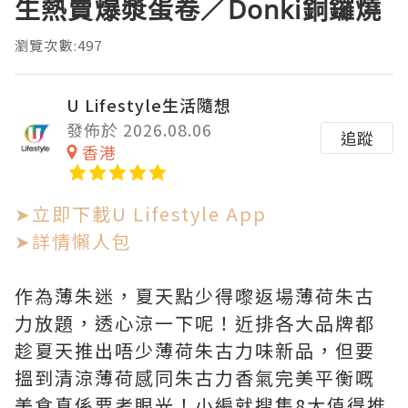
生熱賣爆漿蛋卷／Donki銅鑼燒
瀏覽次數:497
U Lifestyle生活隨想
發佈於 2026.08.06
追蹤
香港
➤立即下載U Lifestyle App
➤詳情懶人包
作為薄朱迷，夏天點少得嚟返場薄荷朱古
力放題，透心涼一下呢！近排各大品牌都
趁夏天推出唔少薄荷朱古力味新品，但要
搵到清涼薄荷感同朱古力香氣完美平衡嘅
美食真係要考眼光！小編就搜集8大值得推