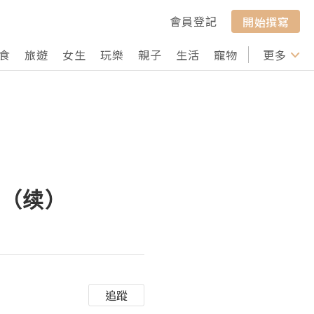
會員登記
開始撰寫
食
旅遊
女生
玩樂
親子
生活
寵物
行山
更多
打卡
业（续）
追蹤