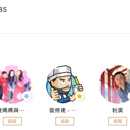
85
儍媽媽與兩隻小魔怪之家
裝修佬 - 香港一站式網上裝修平台
利奧
追蹤
追蹤
追蹤