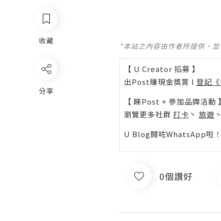
收藏
*本站之內容由作者所提供，
【 U Creator 招募 】
出Post賺現金獎賞 l
登記《
分享
【 睇Post + 參加品牌活動 
瀏覽更多社群
打卡
丶
旅遊
U Blog開咗WhatsAp
0個讚好