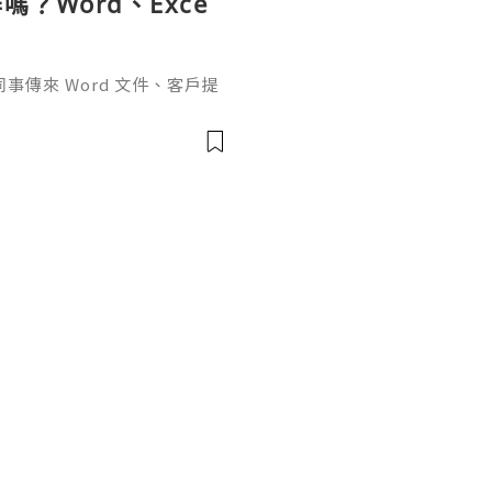
？Word、Exce
傳來 Word 文件、客戶提
rPoint，最後又要把資料整理成
式，處理起來比較零散。因此不