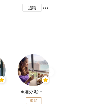
追蹤
✾達芬妮•愛孩子•愛生活✾
wendysugar享受生活gogogo
追蹤
追蹤