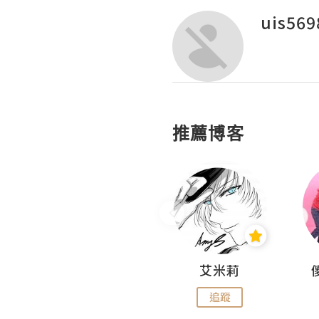
uis569
推薦博客
Hahakelly的生活點滴
艾米莉
追蹤
追蹤