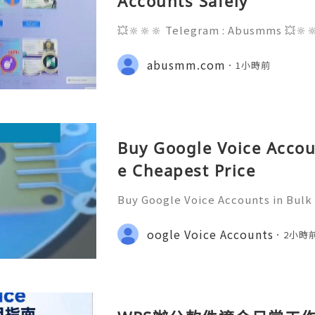
Accounts Safely
💥🔆🔆🔆 Telegram : Abusmms 💥🔆
3-8937 💥🔆🔆🔆 Email : abusmmte
ebook Page : Abusmm 💥🔆🔆🔆 Signa
abusmm.com
1小時前
Buy Google Voice Accou
e Cheapest Price
Buy Google Voice Accounts in Bulk
Need Assistance? We’re Here 24/7
gmail.com 💎 WhatsApp: +1(772)563
oogle Voice Accounts
2小時
marketit 🎮 discord: usamarketit 