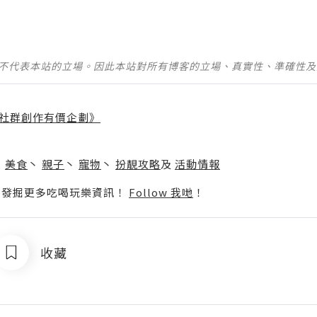
並不代表本站的立場。因此本站對所有博客的立場、真實性、準確性
社群創作有價企劃》
】
丶
美食
丶
親子
丶
寵物
丶
扮靚攻略
及
活動情報
p啦！發掘更多吃喝玩樂資訊！
Follow 我哋
！
收藏