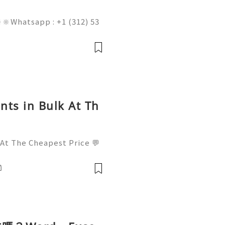
🔆Whatsapp : +1 (312) 53
am@gmail.com 💥🔆🔆🔆Fac
l : +1 (682) 474-9468
nts in Bulk At Th
 At The Cheapest Price 💬
! 📧 Email: usamarketit@
-8300 🚀 Telegram: @usa
前
✅