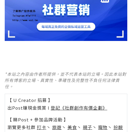
*本站之內容由作者所提供，並不代表本站的立場。因此本站對
所有博客的立場、真實性、準確性及完整性不負任何法律責
任。
【 U Creator 招募 】
出Post賺現金獎賞 l
登記《社群創作有價企劃》
【 睇Post + 參加品牌活動 】
瀏覽更多社群
打卡
丶
旅遊
丶
美食
丶
親子
丶
寵物
丶
扮靚