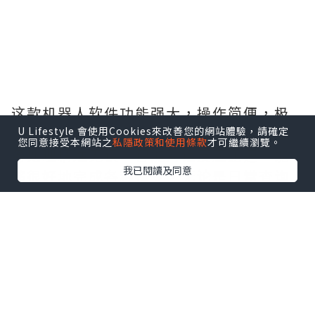
这款机器人软件功能强大，操作简便，极
大地提升了我的工作效率。它的自动化任
U Lifestyle 會使用Cookies來改善您的網站體驗，請確定
您同意接受本網站之
私隱政策和使用條款
才可繼續瀏覽。
务处理精准无误，智能对话反应迅速，能
我已閱讀及同意
够很好地完成各种指令。无论是日常查询
还是复杂任务管理，它都能轻松应对，真
正成为了我工作中的得力助手。整体体验
非常满意，强烈推荐.需要的拿去吧,官网
http://www.vst.tw