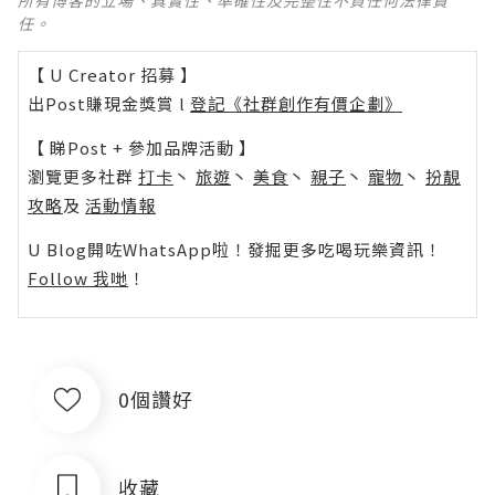
任。
【 U Creator 招募 】
出Post賺現金獎賞 l
登記《社群創作有價企劃》
【 睇Post + 參加品牌活動 】
瀏覽更多社群
打卡
丶
旅遊
丶
美食
丶
親子
丶
寵物
丶
扮靚
攻略
及
活動情報
U Blog開咗WhatsApp啦！發掘更多吃喝玩樂資訊！
Follow 我哋
！
0個讚好
收藏