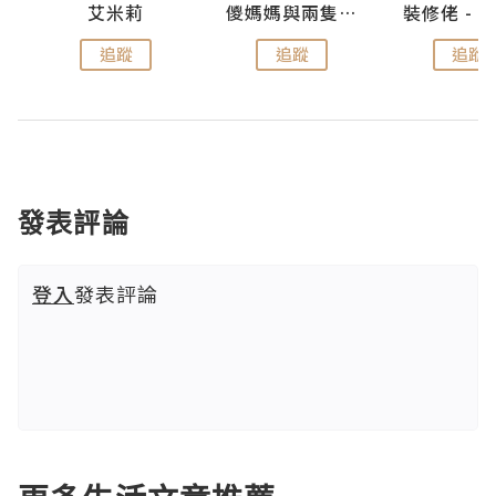
點滴
艾米莉
儍媽媽與兩隻小魔怪之家
追蹤
追蹤
追蹤
發表評論
登入
發表評論