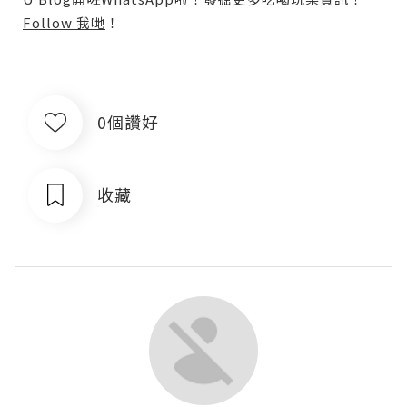
Follow 我哋
！
0個讚好
收藏