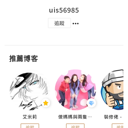
uis56985
追蹤
推薦博客
點滴
艾米莉
儍媽媽與兩隻小魔怪之家
追蹤
追蹤
追蹤