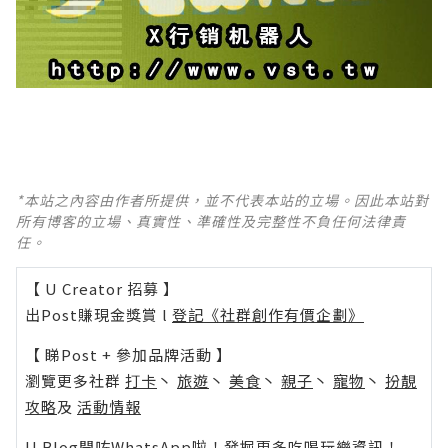
*本站之內容由作者所提供，並不代表本站的立場。因此本站對
所有博客的立場、真實性、準確性及完整性不負任何法律責
任。
【 U Creator 招募 】
出Post賺現金獎賞 l
登記《社群創作有價企劃》
【 睇Post + 參加品牌活動 】
瀏覽更多社群
打卡
丶
旅遊
丶
美食
丶
親子
丶
寵物
丶
扮靚
攻略
及
活動情報
U Blog開咗WhatsApp啦！發掘更多吃喝玩樂資訊！