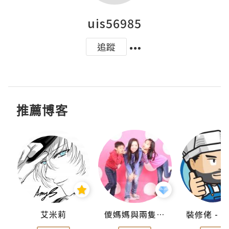
uis56985
追蹤
推薦博客
點滴
艾米莉
儍媽媽與兩隻小魔怪之家