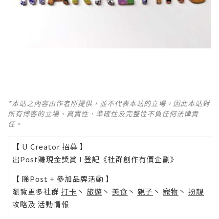
*本站之內容由作者所提供，並不代表本站的立場。因此本站對
所有博客的立場、真實性、準確性及完整性不負任何法律責
任。
【 U Creator 招募 】
出Post賺現金獎賞 l
登記《社群創作有價企劃》
【 睇Post + 參加品牌活動 】
瀏覽更多社群
打卡
丶
旅遊
丶
美食
丶
親子
丶
寵物
丶
扮靚
攻略
及
活動情報