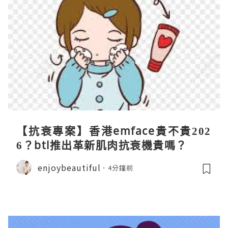
【抗衰專案】香港emface貴不貴202
6？btl推出革新肌肉抗衰機貴嗎？
enjoybeautiful
4分鐘前