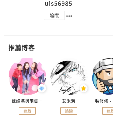
uis56985
追蹤
推薦博客
點滴
儍媽媽與兩隻小魔怪之家
艾米莉
追蹤
追蹤
追蹤