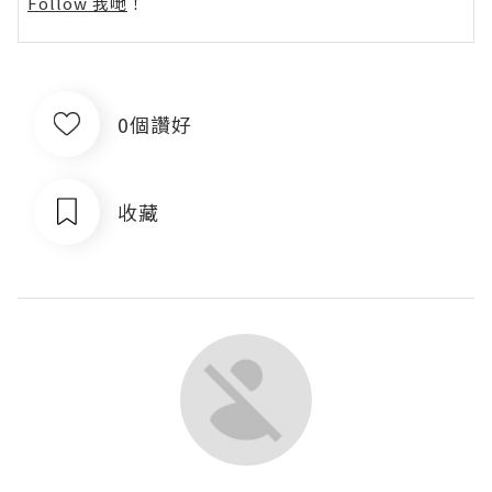
Follow 我哋
！
0個讚好
收藏