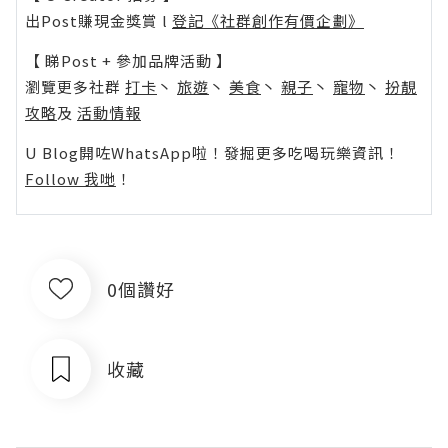
出Post賺現金獎賞 l
登記《社群創作有價企劃》
【 睇Post + 參加品牌活動 】
瀏覽更多社群
打卡
丶
旅遊
丶
美食
丶
親子
丶
寵物
丶
扮靚
攻略
及
活動情報
U Blog開咗WhatsApp啦！發掘更多吃喝玩樂資訊！
Follow 我哋
！
0個讚好
收藏