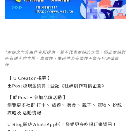
*本站之內容由作者所提供，並不代表本站的立場。因此本站對
所有博客的立場、真實性、準確性及完整性不負任何法律責
任。
【 U Creator 招募 】
出Post賺現金獎賞 l
登記《社群創作有價企劃》
【 睇Post + 參加品牌活動 】
瀏覽更多社群
打卡
丶
旅遊
丶
美食
丶
親子
丶
寵物
丶
扮靚
攻略
及
活動情報
U Blog開咗WhatsApp啦！發掘更多吃喝玩樂資訊！