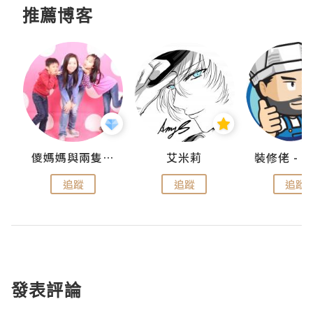
推薦博客
點滴
儍媽媽與兩隻小魔怪之家
艾米莉
追蹤
追蹤
追蹤
發表評論