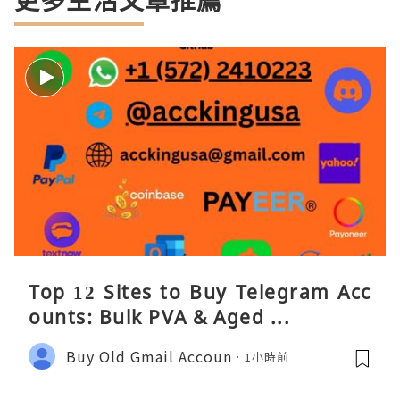
更多生活文章推薦
Top 12 Sites to Buy Telegram Acc
ounts: Bulk PVA & Aged ...
Buy Old Gmail Accoun
1小時前