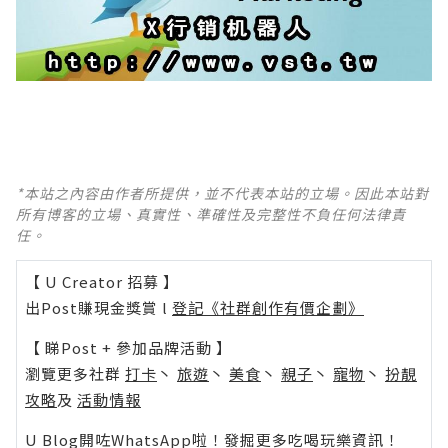
*本站之內容由作者所提供，並不代表本站的立場。因此本站對
所有博客的立場、真實性、準確性及完整性不負任何法律責
任。
【 U Creator 招募 】
出Post賺現金獎賞 l
登記《社群創作有價企劃》
【 睇Post + 參加品牌活動 】
瀏覽更多社群
打卡
丶
旅遊
丶
美食
丶
親子
丶
寵物
丶
扮靚
攻略
及
活動情報
U Blog開咗WhatsApp啦！發掘更多吃喝玩樂資訊！