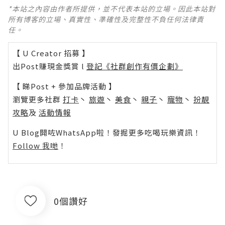
*本站之內容由作者所提供，並不代表本站的立場。因此本站對
所有博客的立場、真實性、準確性及完整性不負任何法律責
任。
【 U Creator 招募 】
出Post賺現金獎賞 l
登記《社群創作有價企劃》
【 睇Post + 參加品牌活動 】
瀏覽更多社群
打卡
丶
旅遊
丶
美食
丶
親子
丶
寵物
丶
扮靚
攻略
及
活動情報
U Blog開咗WhatsApp啦！發掘更多吃喝玩樂資訊！
Follow 我哋
！
0個讚好