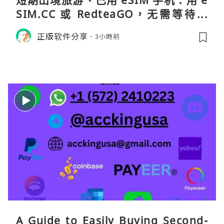
短期出境旅游、已用 eSIM 手机：用 e
SIM.CC 或 RedteaGO，无需等待收
货。需要“当地号码 + 通话短信”（如
正版软件分享
3小時前
打车、外卖、客户联络）：优先 Redt
eaGO（明确提供通话短信套餐）。长
A Guide to Easily Buying Second-