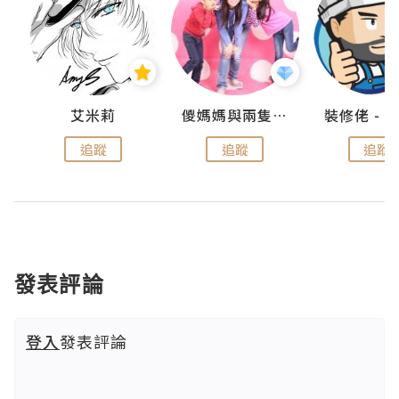
點滴
艾米莉
儍媽媽與兩隻小魔怪之家
追蹤
追蹤
追蹤
發表評論
登入
發表評論