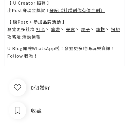
【 U Creator 招募 】
出Post賺現金獎賞 l
登記《社群創作有價企劃》
【 睇Post + 參加品牌活動 】
瀏覽更多社群
打卡
丶
旅遊
丶
美食
丶
親子
丶
寵物
丶
扮靚
攻略
及
活動情報
U Blog開咗WhatsApp啦！發掘更多吃喝玩樂資訊！
Follow 我哋
！
0個讚好
收藏