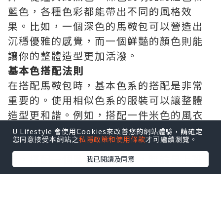
藍色，各種色彩都能帶出不同的風格效
果。比如，一個深色的馬鞍包可以營造出
沉穩優雅的感覺，而一個鮮豔的顏色則能
讓你的整體造型更加活潑。
基本色搭配法則
在搭配馬鞍包時，基本色系的搭配是非常
重要的。使用相似色系的服裝可以讓整體
造型更和諧。例如，搭配一件米色的風衣
和一個米白色的馬鞍包，會讓你的質感提
U Lifestyle 會使用Cookies來改善您的網站體驗，請確定
您同意接受本網站之
私隱政策和使用條款
才可繼續瀏覽。
升。而經典的黑白配色，則永遠不會過
時，搭配一個黑色的馬鞍包，無論是上班
我已閱讀及同意
還是約會，都能讓你顯得格外時尚。
流行色的巧妙運用
隨著季節的變換，流行色也會隨之而異。
在這個秋季，柔和的橄欖綠和深酒紅色成