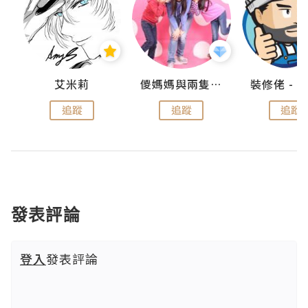
點滴
艾米莉
儍媽媽與兩隻小魔怪之家
追蹤
追蹤
追蹤
發表評論
登入
發表評論