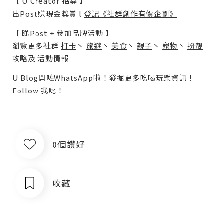
【 U Creator 招募 】
出Post賺現金獎賞 l
登記《社群創作有價企劃》
【 睇Post + 參加品牌活動 】
瀏覽更多社群
打卡
丶
旅遊
丶
美食
丶
親子
丶
寵物
丶
扮靚
攻略
及
活動情報
U Blog開咗WhatsApp啦！發掘更多吃喝玩樂資訊！
Follow 我哋
！
0個讚好
收藏