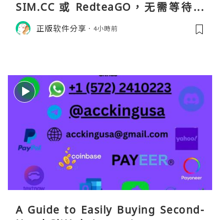
SIM.CC 或 RedteaGO，无需等待收
货。需要“当地号码 + 通话短信”（如
正版软件分享
4小時前
打车、外卖、客户联络）：优先 Redt
eaGO（明确提供通话短信套餐）。长
A Guide to Easily Buying Second-