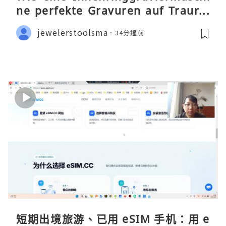
ne perfekte Gravuren auf Traurin
gen ermöglicht
jewelerstoolsma
34分鐘前
短期出境旅游、已用 eSIM 手机：用 e