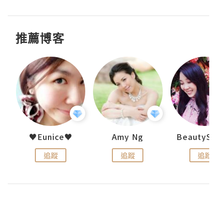
推薦博客
h 夏沫
♥Eunice♥
Amy Ng
追蹤
追蹤
追蹤