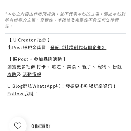
*本站之內容由作者所提供，並不代表本站的立場。因此本站對
所有博客的立場、真實性、準確性及完整性不負任何法律責
任。
【 U Creator 招募 】
出Post賺現金獎賞 l
登記《社群創作有價企劃》
【 睇Post + 參加品牌活動 】
瀏覽更多社群
打卡
丶
旅遊
丶
美食
丶
親子
丶
寵物
丶
扮靚
攻略
及
活動情報
U Blog開咗WhatsApp啦！發掘更多吃喝玩樂資訊！
Follow 我哋
！
0個讚好