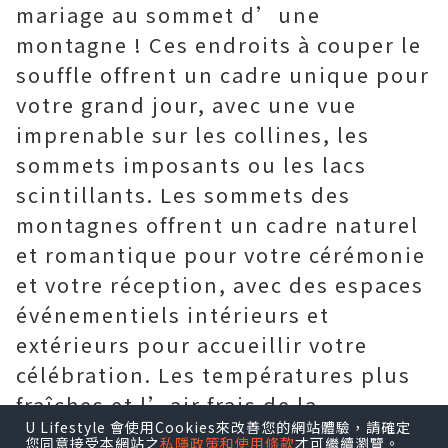
mariage au sommet d’une
montagne ! Ces endroits à couper le
souffle offrent un cadre unique pour
votre grand jour, avec une vue
imprenable sur les collines, les
sommets imposants ou les lacs
scintillants. Les sommets des
montagnes offrent un cadre naturel
et romantique pour votre cérémonie
et votre réception, avec des espaces
événementiels intérieurs et
extérieurs pour accueillir votre
célébration. Les températures plus
fraîches et l’air frais de la
U Lifestyle 會使用Cookies來改善您的網站體驗，請確定
montagne créent un cadre
您同意接受本網站之
私隱政策和使用條款
才可繼續瀏覽。