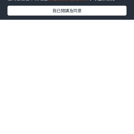
rafraîchissant et confortable pour
我已閱讀及同意
vos invités. La planification d'un
mariage au sommet d'une montagne
nécessite des considérations
logistiques, telles que des plans
d'urgence en matière de transport
et de météo. Mais le résultat final en
vaut la peine : un événement
vraiment mémorable et unique que
vous et vos invités n’oublierez
jamais.
Mais si vous voulez épater vos
invités, pensez à utiliser du papier
ensemencé à planter pour vos
invitations. Ces bébés sont