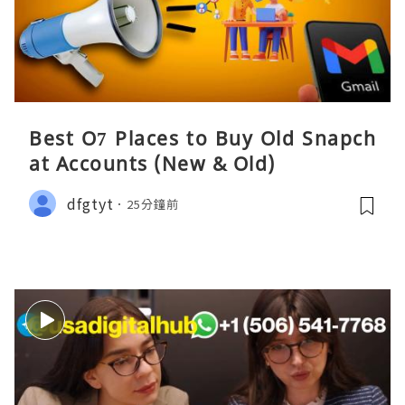
Best O7 Places to Buy Old Snapch
at Accounts (New & Old)
dfgtyt
25分鐘前