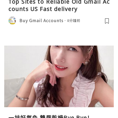
Top Sites to Reliable Old Gmail Ac
counts US Fast delivery
Buy Gmail Accounts
8分鐘前
一抹好氣色 雙唇乾燥Bye Bye!