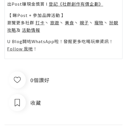
出Post賺現金獎賞 l
登記《社群創作有價企劃》
【 睇Post + 參加品牌活動 】
瀏覽更多社群
打卡
丶
旅遊
丶
美食
丶
親子
丶
寵物
丶
扮靚
攻略
及
活動情報
U Blog開咗WhatsApp啦！發掘更多吃喝玩樂資訊！
Follow 我哋
！
0個讚好
收藏