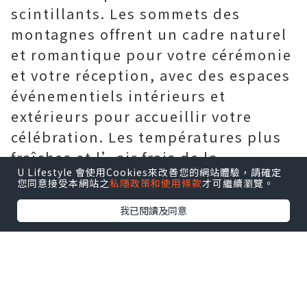
scintillants. Les sommets des
montagnes offrent un cadre naturel
et romantique pour votre cérémonie
et votre réception, avec des espaces
événementiels intérieurs et
extérieurs pour accueillir votre
célébration. Les températures plus
fraîches et l’air frais de la
U Lifestyle 會使用Cookies來改善您的網站體驗，請確定
montagne créent un cadre
您同意接受本網站之
私隱政策和使用條款
才可繼續瀏覽。
rafraîchissant et confortable pour
我已閱讀及同意
vos invités. La planification d'un
mariage au sommet d'une montagne
nécessite des considérations
logistiques, telles que des plans
d'urgence en matière de transport