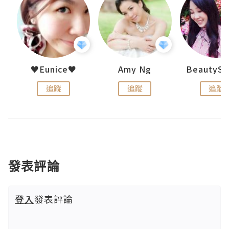
h 夏沫
♥Eunice♥
Amy Ng
追蹤
追蹤
追蹤
發表評論
登入
發表評論