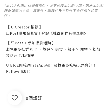
*本站之內容由作者所提供，並不代表本站的立場。因此本站對
所有博客的立場、真實性、準確性及完整性不負任何法律責
任。
【 U Creator 招募 】
出Post賺現金獎賞 l
登記《社群創作有價企劃》
【 睇Post + 參加品牌活動 】
瀏覽更多社群
打卡
丶
旅遊
丶
美食
丶
親子
丶
寵物
丶
扮靚
攻略
及
活動情報
U Blog開咗WhatsApp啦！發掘更多吃喝玩樂資訊！
Follow 我哋
！
0個讚好