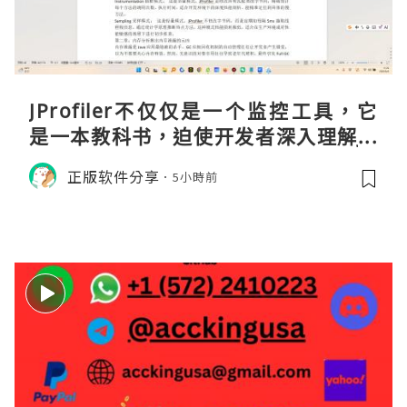
JProfiler不仅仅是一个监控工具，它
是一本教科书，迫使开发者深入理解JV
M的内存模型、垃圾回收机制和并发原
正版软件分享
5小時前
理。通过直观的可视化数据，它将抽象
的性能问题具象化为代码行号。对于一
名追求卓越的Java