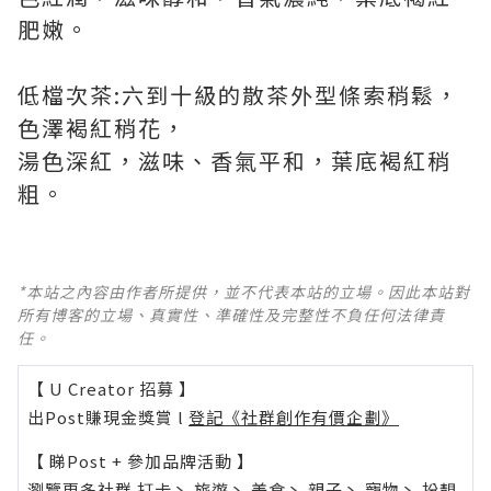
肥嫩。
低檔次茶:六到十級的散茶外型條索稍鬆，
色澤褐紅稍花，
湯色深紅，滋味、香氣平和，葉底褐紅稍
粗。
*本站之內容由作者所提供，並不代表本站的立場。因此本站對
所有博客的立場、真實性、準確性及完整性不負任何法律責
任。
【 U Creator 招募 】
出Post賺現金獎賞 l
登記《社群創作有價企劃》
【 睇Post + 參加品牌活動 】
瀏覽更多社群
打卡
丶
旅遊
丶
美食
丶
親子
丶
寵物
丶
扮靚