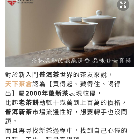
對於新入門
普洱茶
世界的茶友來說，
天下茶倉
認為【買得起、藏得住、喝得
出】屬
2000年後新茶
表現較優，
比起
老茶餅
動輒十幾萬到上百萬的價格，
普洱新茶
市場流通性好，想要轉手也沒問
題，
而且再尋找新茶過程中，找到自己心儀的