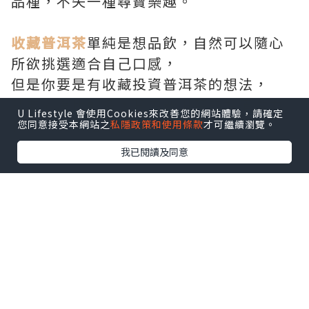
品種，不失一種尋寶樂趣。
收藏普洱茶
單純是想品飲，自然可以隨心
所欲挑選適合自己口感，
但是你要是有收藏投資普洱茶的想法，
就要考慮比較多，其中普洱茶的增值潛力
U Lifestyle 會使用Cookies來改善您的網站體驗，請確定
和市場交易活躍度最為重要。
您同意接受本網站之
私隱政策和使用條款
才可繼續瀏覽。
我已閱讀及同意
*本站之內容由作者所提供，並不代表本站的立場。因此本站對
所有博客的立場、真實性、準確性及完整性不負任何法律責
任。
【 U Creator 招募 】
出Post賺現金獎賞 l
登記《社群創作有價企劃》
【 睇Post + 參加品牌活動 】