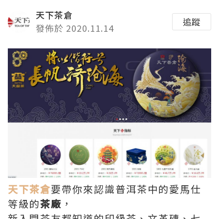
天下茶倉
追蹤
發佈於 2020.11.14
天下茶倉
要帶你來認識普洱茶中的愛馬仕
等級的
茶廠
，
新入門茶友都知道的印級茶、文革磚、七