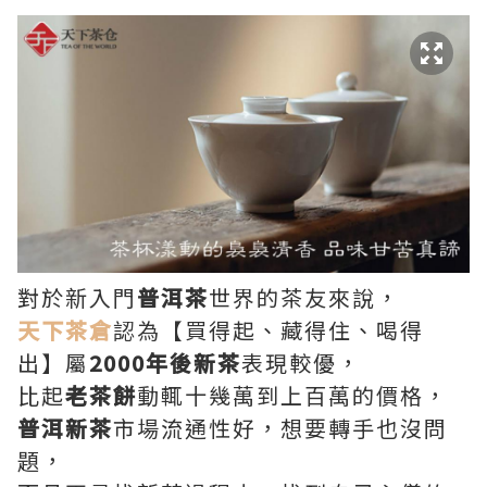
對於新入門
普洱茶
世界的茶友來說，
天下茶倉
認為【買得起、藏得住、喝得
出】屬
2000年後新茶
表現較優，
比起
老茶餅
動輒十幾萬到上百萬的價格，
普洱新茶
市場流通性好，想要轉手也沒問
題，