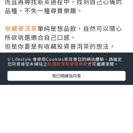
而且再尋找新茶過程中，找到自己心儀的
品種，不失一種尋寶樂趣。
收藏普洱茶
單純是想品飲，自然可以隨心
所欲挑選適合自己口感，
但是你要是有收藏投資普洱茶的想法，
就要考慮比較多，其中普洱茶的增值潛力
U Lifestyle 會使用Cookies來改善您的網站體驗，請確定
和市場交易活躍度最為重要。
您同意接受本網站之
私隱政策和使用條款
才可繼續瀏覽。
我已閱讀及同意
*本站之內容由作者所提供，並不代表本站的立場。因此本站對
所有博客的立場、真實性、準確性及完整性不負任何法律責
任。
【 U Creator 招募 】
出Post賺現金獎賞 l
登記《社群創作有價企劃》