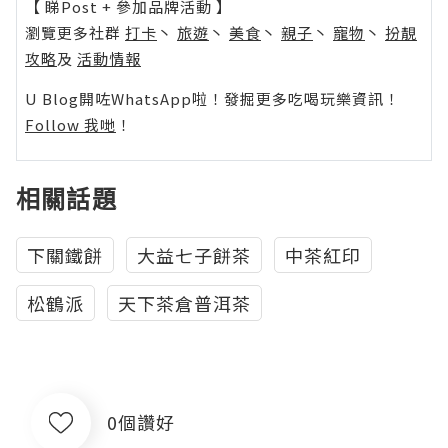
【 睇Post + 參加品牌活動 】
瀏覽更多社群
打卡
丶
旅遊
丶
美食
丶
親子
丶
寵物
丶
扮靚
攻略
及
活動情報
U Blog開咗WhatsApp啦！發掘更多吃喝玩樂資訊！
Follow 我哋
！
相關話題
下關鐵餅
大益七子餅茶
中茶紅印
松鶴派
天下茶倉普洱茶
0個讚好