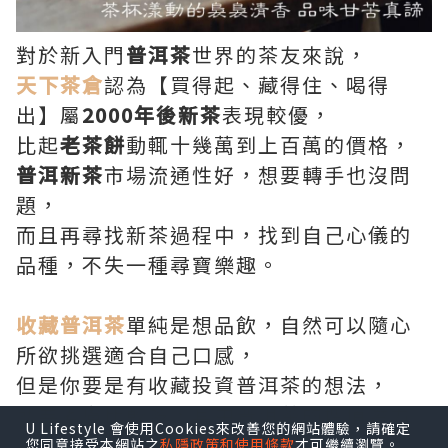
對於新入門
普洱茶
世界的茶友來說，
天下茶倉
認為【買得起、藏得住、喝得
出】屬
2000年後新茶
表現較優，
比起
老茶餅
動輒十幾萬到上百萬的價格，
普洱新茶
市場流通性好，想要轉手也沒問
題，
而且再尋找新茶過程中，找到自己心儀的
品種，不失一種尋寶樂趣。
收藏普洱茶
單純是想品飲，自然可以隨心
所欲挑選適合自己口感，
但是你要是有收藏投資普洱茶的想法，
就要考慮比較多，其中普洱茶的增值潛力
U Lifestyle 會使用Cookies來改善您的網站體驗，請確定
和市場交易活躍度最為重要。
您同意接受本網站之
私隱政策和使用條款
才可繼續瀏覽。