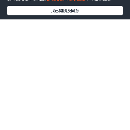
我已閱讀及同意
*本站之內容由作者所提供，並不代表本站的立場。因此本站對
所有博客的立場、真實性、準確性及完整性不負任何法律責
任。
【 U Creator 招募 】
出Post賺現金獎賞 l
登記《社群創作有價企劃》
【 睇Post + 參加品牌活動 】
瀏覽更多社群
打卡
丶
旅遊
丶
美食
丶
親子
丶
寵物
丶
扮靚
攻略
及
活動情報
U Blog開咗WhatsApp啦！發掘更多吃喝玩樂資訊！
Follow 我哋
！
相關話題