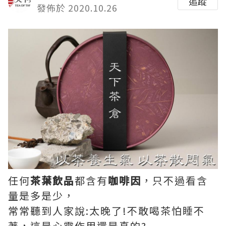
追蹤
發佈於 2020.10.26
任何
茶葉飲品
都含有
咖啡因
，只不過看含
量是多是少，
常常聽到人家說:太晚了!不敢喝茶怕睡不
著，這是心靈作用還是真的?