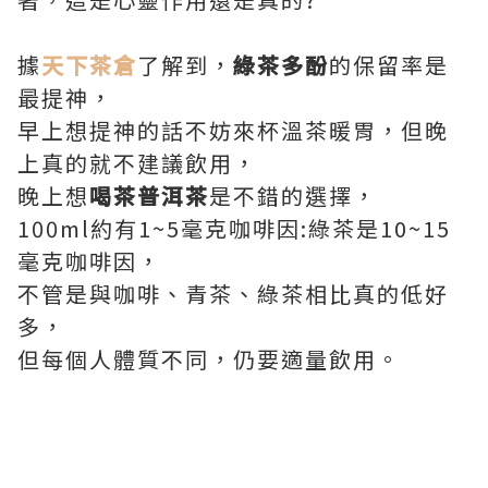
據
天下茶倉
了解到，
綠茶多酚
的保留率是
最提神，
早上想提神的話不妨來杯溫茶暖胃，但晚
上真的就不建議飲用，
晚上想
喝茶普洱茶
是不錯的選擇，
100ml約有1~5毫克咖啡因:綠茶是10~15
毫克咖啡因，
不管是與咖啡、青茶、綠茶相比真的低好
多，
但每個人體質不同，仍要適量飲用。