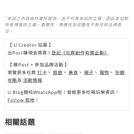
*本站之內容由作者所提供，並不代表本站的立場。因此本站對
所有博客的立場、真實性、準確性及完整性不負任何法律責
任。
【 U Creator 招募 】
出Post賺現金獎賞 l
登記《社群創作有價企劃》
【 睇Post + 參加品牌活動 】
瀏覽更多社群
打卡
丶
旅遊
丶
美食
丶
親子
丶
寵物
丶
扮靚
攻略
及
活動情報
U Blog開咗WhatsApp啦！發掘更多吃喝玩樂資訊！
Follow 我哋
！
相關話題