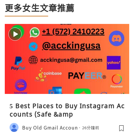
更多女生文章推薦
5 Best Places to Buy Instagram Ac
counts (Safe &amp
Buy Old Gmail Accoun
26分鐘前