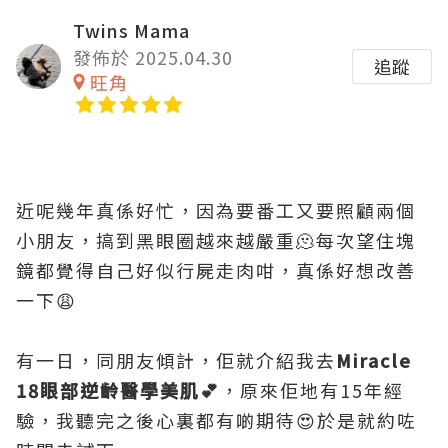
Twins Mama
發佈於 2025.04.30
追蹤
旺角
近呢幾年真係好忙，因為要番工又要照顧兩個
小朋友，搞到黑眼圈越來越嚴重🫠每次望住塊
鏡都覺得自己好似行屍走肉咁，真係好想改善
一下😩
有一日，同朋友傾計，佢就介紹我去
Miracle
18眼部逆齡醫學美肌💕
，原來佢地有15年經
驗，我聽完之後心裏都有啲期待😍於是就約咗