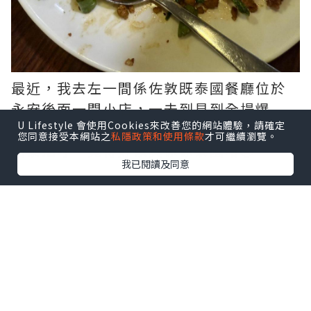
最近，我去左一間係佐敦既泰國餐廳位於
永安後面一間小店，一去到見到全場爆
U Lifestyle 會使用Cookies來改善您的網站體驗，請確定
滿，睇黎質素應該唔錯，之後有個泰國人
您同意接受本網站之
私隱政策和使用條款
才可繼續瀏覽。
出黎招呼，覺得好似真係係泰國咁🤣
我已閱讀及同意
一坐低我地叫左幾道菜。首感陰功湯，🌶️酸辣既
味道岩岩好，入面仲有大蝦同香茅，真係超好
飲！第二樣係青木瓜沙律，新鮮既青木瓜再加
微微既辣味，好正呀😋
然後，我地仲叫左香葉肉碎白飯加煎蛋🍚🍳，