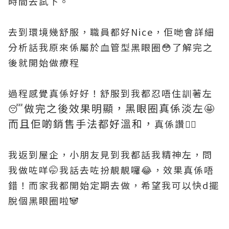
時間去試下。
去到環境幾舒服，職員都好Nice，佢哋會詳細
分析話我原來係屬於血管型黑眼圈😳了解完之
後就開始做療程
過程感覺真係好好！舒服到我都忍唔住訓著左
做完之後效果明顯，黑眼圈真係淡左🤩
😴
而且佢啲銷售手法都好溫和，
真係讚👍🏻
我返到屋企，小朋友見到我都話我精神左，問
我做咗咩🤭我話去咗扮靚靚囉😂，效果真係唔
錯！而家我都開始定期去做，希望我可以快d擺
脫個黑眼圈啦🐼