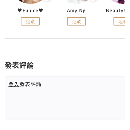
h 夏沫
♥Eunice♥
Amy Ng
追蹤
追蹤
追蹤
發表評論
登入
發表評論