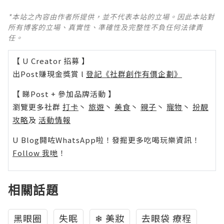
*本站之內容由作者所提供，並不代表本站的立場。因此本站對
所有博客的立場、真實性、準確性及完整性不負任何法律責
任。
【 U Creator 招募 】
出Post賺現金獎賞 l
登記《社群創作有價企劃》
【 睇Post + 參加品牌活動 】
瀏覽更多社群
打卡
丶
旅遊
丶
美食
丶
親子
丶
寵物
丶
扮靚
攻略
及
活動情報
U Blog開咗WhatsApp啦！發掘更多吃喝玩樂資訊！
Follow 我哋
！
相關話題
黑眼圈
失眠
❄ 美妝
去眼袋 療程