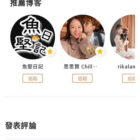
推薦博客
urnal
魚堅日記
思思賢 ChillMyBabe
rikala
追蹤
追蹤
追蹤
發表評論