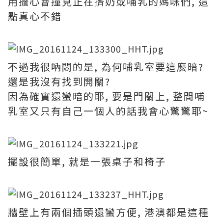
用擔心會撞見正在擠奶或哺乳的媽咪們, 這
點真心不錯
不過我很吶悶的是, 為何哺乳室要這麼暗?
還是我沒有找到開關?
因為確實還蠻暗的耶, 要是門關上, 整間哺
乳室又只有自己一個人的話我會心驚驚耶~
擺設很簡單, 就是一張桌子和椅子
牆壁上有兩個插頭還蠻方便, 港澳都是這種