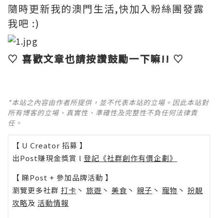
隨時更新我的澳門生活,快加入粉絲團發露
我吧 :)
♡ 喜歡文章也請按讚鼓勵一下嘛!! ♡
*本站之內容由作者所提供，並不代表本站的立場。因此本站對
所有博客的立場、真實性、準確性及完整性不負任何法律責
任。
【 U Creator 招募 】
出Post賺現金獎賞 l
登記《社群創作有價企劃》
【 睇Post + 參加品牌活動 】
瀏覽更多社群
打卡
丶
旅遊
丶
美食
丶
親子
丶
寵物
丶
扮靚
攻略
及
活動情報