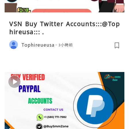
VSN Buy Twitter Accounts:::@Top
hireusa::: .
Tophireueusa
3小時前