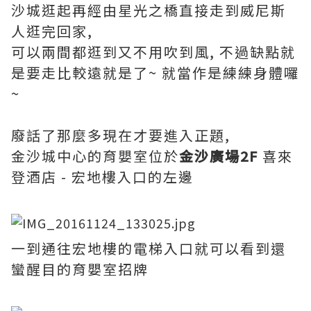
沙城逛起再經由星光之橋直接走到威尼斯
人逛完回家,
可以兩間都逛到又不用吹到風, 不過缺點就
是要走比較遠就是了~ 就當作是練練身體囉
~
廢話了那麼多現在才要進入正題,
金沙城中心的育嬰室位於
金沙廣場2F
喜來
登酒店 - 宏地樓入口的左邊
一到通往宏地樓的電梯入口就可以看到還
蠻醒目的育嬰室招牌