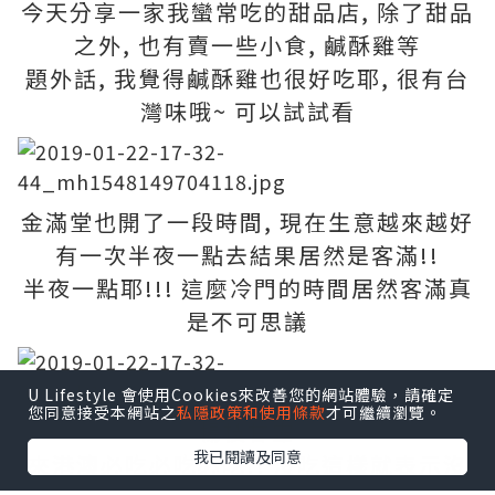
今天分享一家我蠻常吃的甜品店, 除了甜品
之外, 也有賣一些小食, 鹹酥雞等
題外話, 我覺得鹹酥雞也很好吃耶, 很有台
灣味哦~ 可以試試看
金滿堂也開了一段時間, 現在生意越來越好
有一次半夜一點去結果居然是客滿!!
半夜一點耶!!! 這麼冷門的時間居然客滿真
是不可思議
U Lifestyle 會使用Cookies來改善您的網站體驗，請確定
您同意接受本網站之
私隱政策和使用條款
才可繼續瀏覽。
楊枝甘露
我已閱讀及同意
來港澳必吃必吃必吃!! 沒吃這樣就表示沒