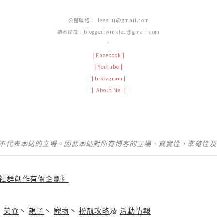
公關聯絡︰
leesiuj@gmail.com
讀者提問︰
bloggertwinklec@gmail.com
*
|
Facebook
|
|
Youtube
|
|
Instagram
|
|
About Me
|
並不代表本站的立場。因此本站對所有博客的立場、真實性、準確性
社群創作有價企劃》
】
丶
美食
丶
親子
丶
寵物
丶
扮靚攻略
及
活動情報