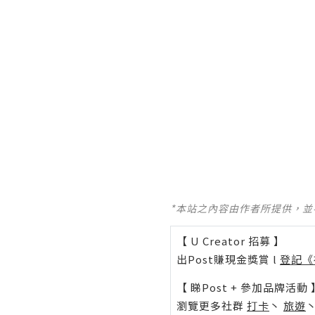
*本站之內容由作者所提供，
【 U Creator 招募 】
出Post賺現金獎賞 l
登記《
【 睇Post + 參加品牌活動 
瀏覽更多社群
打卡
丶
旅遊