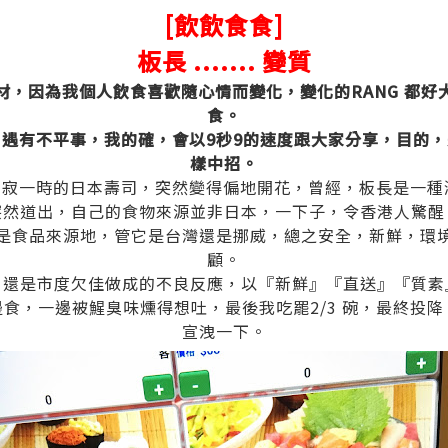
[飲飲食食]
板長 ....... 變質
材，因為我個人飲食喜歡隨心情而變化，變化的RANG 都好
食。
遇有不平事，我的確，會以9秒9的速度跟大家分享，目的
樣中招。
令沈寂一時的日本壽司，突然變得偏地開花，曾經，板長是一
突然道出，自己的食物來源並非日本，一下子，令香港人驚醒
是食品來源地，管它是台灣還是挪威，總之安全，新鮮，環
顧。
，還是市度欠佳做成的不良反應，以『新鮮』『直送』『質素
食，一邊被鯹臭味燻得想吐，最後我吃罷2/3 碗，最終投
宣洩一下。