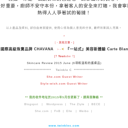
全好重要，廚師不安守本份，拿著客人的安全來打賭，我會寧
熱得人人爭著試的葡撻！
以上產品及資料, 部份由商家提供, 使用心得為個人意見的分享, 最終效果因人而異。
.
[‧
其他文章‧]
國際高級珠寶品牌 CHAVANA
<
『一站式』美容新體驗 Carte Blan
>‧
[
?
Yout
ube
?
]
Skincare Review 2015 June (6項較溫和的護膚品)
******************* Twinkle C *********************
She.com Guest Writer
Style-wish.com Guest Writer
** 我的收件地址於2015年5月份更新了，請與我聯絡 **
.
Blogspot
|
Wordpress
|
The Ztyle
|
BECE
|
She.com
|
FnB
|
Elle
|
Weibo
|
www.twinklec.com