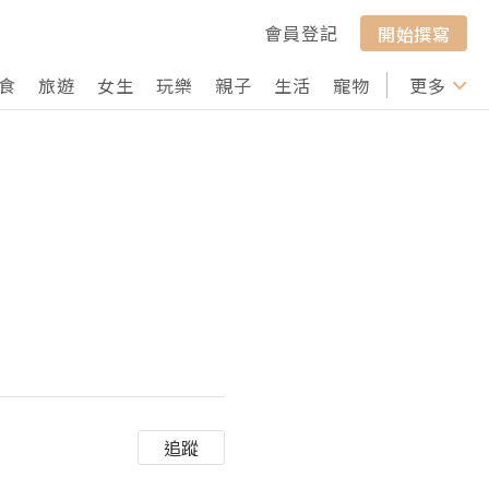
會員登記
開始撰寫
食
旅遊
女生
玩樂
親子
生活
寵物
行山
更多
打卡
追蹤