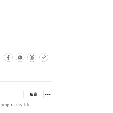
追蹤
ng in my life.
