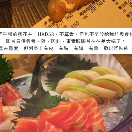
了午餐的櫻花井，HKD58，不算貴，但也不至於給我垃圾食
圖片只供參考，對，因此，事實跟圖片往往差太遠了。
難去量度，但刺身上有皮，有脂，有鱗，有骨，發出怪味的