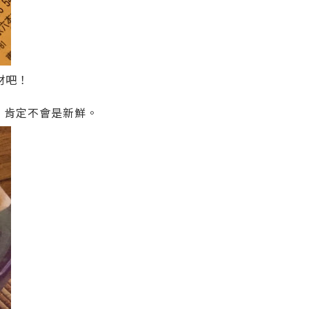
材吧！
，肯定不會是新鮮。