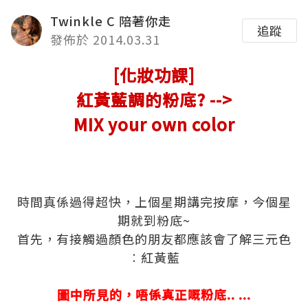
Twinkle C 陪著你走
追蹤
發佈於 2014.03.31
[化妝功課]
紅黃藍調的粉底? -->
MIX your own color
.
.
.
時間真係過得超快，上個星期講完按摩，今個星
期就到粉底~
首先，有接觸過顏色的朋友都應該會了解三元色
︰紅黃藍
.
圖中所見的，唔係真正嘅粉底.. ...