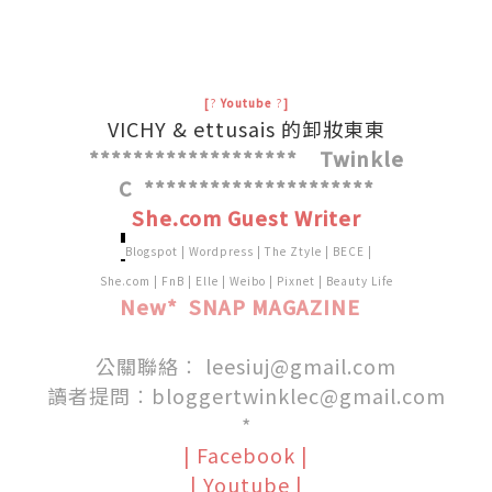
.
[
?
Yout
ube
?
]
VICHY & ettusais 的卸妝東東
******************* Twinkle
C *********************
She.com Guest Writer
.
Blogspot
|
Wordpress
|
The Ztyle
|
BECE
|
She.com
|
FnB
|
Elle
|
Weibo
|
Pixnet
|
Beauty Life
New* SNAP MAGAZINE
.
.
公關聯絡︰
leesiuj@gmail.com
讀者提問︰
bloggertwinklec@gmail.com
*
|
Facebook
|
|
Youtube
|