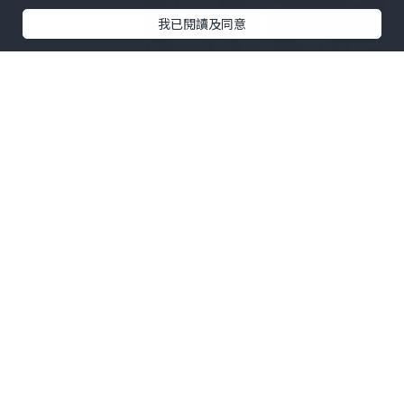
我已閱讀及同意
地點：海港城海運大廈入口大堂
日期：11月28日至12月3日
立即領取ARMANI GIFT HOUSE鎖匙，
解
鎖豐富禮物
：
https://bit.ly/3sxQLyk
*款式隨機派發。數量有限，送完即止。
相關文章︰
15米高Dior聖誕夢幻樂園K11 Musea
BURBERRY Beauty免費領取粉底液體驗
裝
超抵護膚好物 3樣加埋唔洗 ＄120
#twinklec自由寫作人