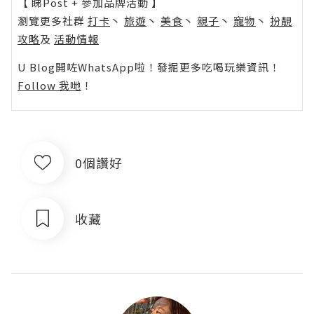
【 睇Post + 參加品牌活動 】
瀏覽更多社群
打卡
丶
旅遊
丶
美食
丶
親子
丶
寵物
丶
扮靚
攻略
及
活動情報
U Blog開咗WhatsApp啦！發掘更多吃喝玩樂資訊！
Follow 我哋
！
0個讚好
收藏