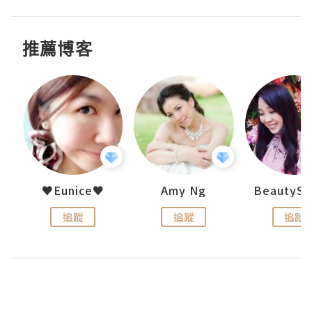
推薦博客
h 夏沫
♥Eunice♥
Amy Ng
追蹤
追蹤
追蹤