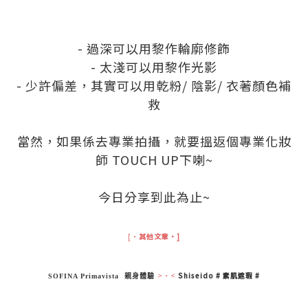
.
.
- 過深可以用黎作輪廓修飾
- 太淺可以用黎作光影
- 少許偏差，其實可以用乾粉/ 陰影/ 衣著顏色補
救
.
當然，如果係去專業拍攝，就要搵返個專業化妝
師 TOUCH UP下喇~
.
今日分享到此為止~
.
[‧
其他文章‧]
>‧<
Shiseido # 素肌遮瑕 #
SOFINA Primavista 親身體驗