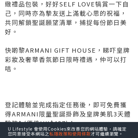
緻禮品包裝，好好SELF LOVE犒賞一下自
己，同時亦為摯友送上滿載心思的祝福，
共同解鎖聖誕願望清單，捕捉每份節日美
好。
快啲黎ARMANI GIFT HOUSE，睇吓皇牌
彩妝及奢華香氛節日限時禮遇，仲可以打
咭。
登記體驗並完成指定任務後，即可免費獲
得ARMANI限量聖誕掛飾及皇牌美肌3天體
驗裝* (價值HK$497)！
U Lifestyle 會使用Cookies來改善您的網站體驗，請確定
點擊圖片放大
您同意接受本網站之
私隱政策和使用條款
才可繼續瀏覽。