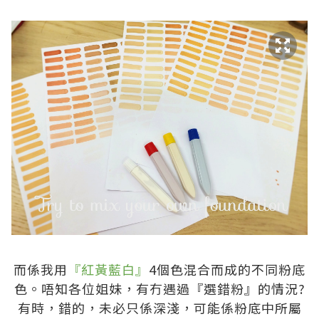
.
.
而係我用
『紅黃藍白』
4個色混合而成的不同粉底
色。唔知各位姐妹，有冇遇過『選錯粉』的情況?
有時，錯的，未必只係深淺，可能係粉底中所屬