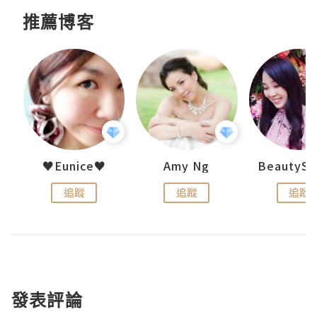
推薦博客
h 夏沫
♥Eunice♥
Amy Ng
追蹤
追蹤
追蹤
發表評論