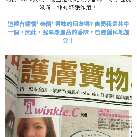
滋潤，仲有舒緩作用！
.
這裡有鍾情"泰國"香味的朋友嗎? 自問我是其中
一個，因此，我單憑產品的香味，已經偏私地加
分！
.