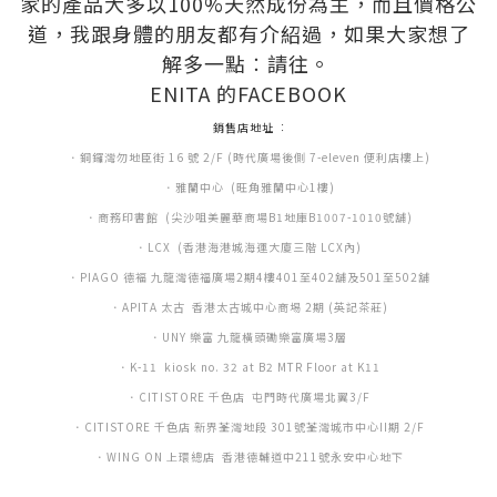
家的產品大多以100%天然成份為主，而且價格公
道，我跟身體的朋友都有介紹過，如果大家想了
解多一點︰
請往
。
.
ENITA 的
FACEBOOK
.
銷售店地址 ︰
．銅鑼灣勿地臣街 16 號 2/F (時代廣場後側 7-eleven 便利店樓上)
．雅蘭中心 (旺角雅蘭中心1樓)
．商務印書館 (尖沙咀美麗華商場B1地庫B1007-1010號舖)
．LCX (香港海港城海運大廈三階 LCX內)
．PIAGO 德褔 九龍灣德福廣場2期4樓401至402舖及501至502舖
．APITA 太古 香港太古城中心商埸 2期 (英記茶莊)
．UNY 樂富 九龍橫頭磡樂富廣場3層
．K-11 kiosk no. 32 at B2 MTR Floor at K11
．CITISTORE 千色店 屯門時代廣場北翼3/F
．CITISTORE 千色店 新界荃灣地段 301號荃灣城市中心II期 2/F
．WING ON 上環總店 香港德輔道中211號永安中心地下
.