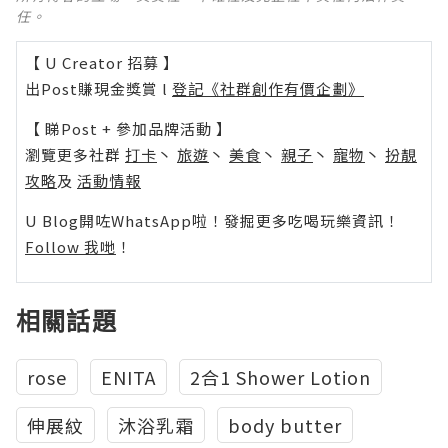
任。
【 U Creator 招募 】
出Post賺現金獎賞 l
登記《社群創作有價企劃》
【 睇Post + 參加品牌活動 】
瀏覽更多社群
打卡
丶
旅遊
丶
美食
丶
親子
丶
寵物
丶
扮靚
攻略
及
活動情報
U Blog開咗WhatsApp啦！發掘更多吃喝玩樂資訊！
Follow 我哋
！
相關話題
rose
ENITA
2合1 Shower Lotion
伸展紋
沐浴乳霜
body butter