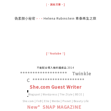
[‧
其他文章‧]
Helena Rubinstein 青春再生之旅
偽素顏小秘密
>‧<
.
[
?
Yout
ube
?
]
不能配合導入機的護膚品 2014
******************* Twinkle
C *********************
She.com Guest Writer
.
Blogspot
|
Wordpress
|
The Ztyle
|
BECE
|
She.com
|
FnB
|
Elle
|
Weibo
|
Pixnet
|
Beauty Life
New* SNAP MAGAZINE
.
.