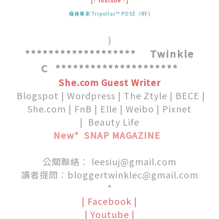
[
?
Yout
ube
?
]
瘦身專家 Tripollar™ POSE（RF)
)
******************* Twinkle
C *********************
She.com Guest Writer
.
Blogspot
|
Wordpress
|
The Ztyle
|
BECE
|
She.com
|
FnB
|
Elle
|
Weibo
|
Pixnet
|
Beauty Life
New* SNAP MAGAZINE
.
.
公關聯絡︰
leesiuj@gmail.com
讀者提問︰
bloggertwinklec@gmail.com
*
|
Facebook
|
|
Youtube
|