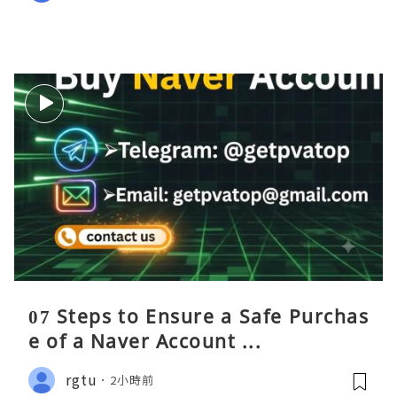
07 Steps to Ensure a Safe Purchas
e of a Naver Account ...
rgtu
2小時前