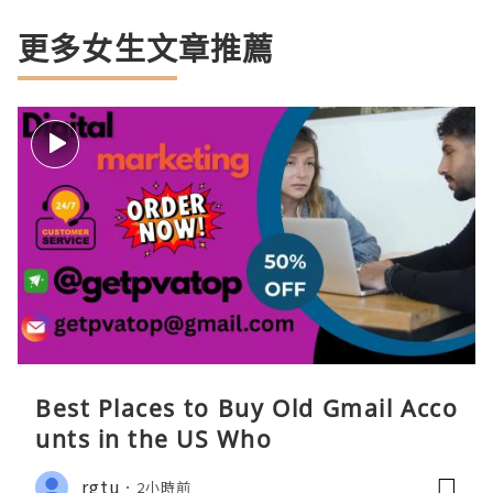
更多女生文章推薦
Best Places to Buy Old Gmail Acco
unts in the US Who
rgtu
2小時前