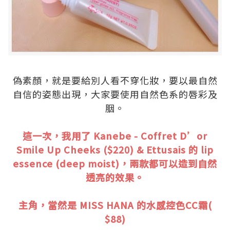
.
偽素顏，就是要給別人看不穿化妝，要以最自然
自信的姿態出現，大家要使用自然色系的唇彩及
胭。
.
這一次，我用了
Kanebe - Coffret D’or
Smile Up Cheeks ($220) & Ettusais 的 lip
essence (deep moist)，兩款都可以造到自然
透亮的效果。
.
主角，當然是 MISS HANA 的水感控色CC霜(
$88)