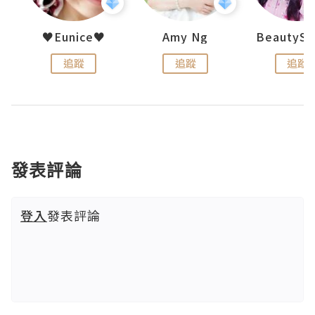
h 夏沫
♥Eunice♥
Amy Ng
追蹤
追蹤
追蹤
發表評論
登入
發表評論