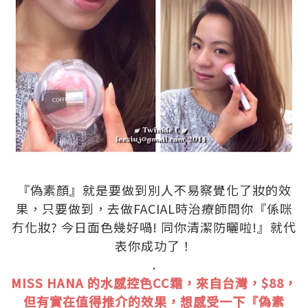
.
『偽素顏』就是要做到別人不易察覺化了妝的效
果，只要做到，去做FACIAL時治療師問你『係咪
冇化妝? 今日面色幾好喎! 同你清潔防曬啦!』就代
表你成功了！
.
MISS HANA 的水感控色CC霜，來自台灣，$88，
但有實在值得推介的效果，想感受一下『偽素