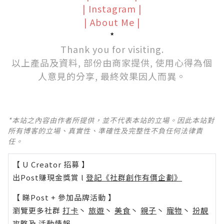
|
Instagram
|
|
About Me
|
*
Thank you for visiting.
以上產品及資料, 部份由商家提供, 使用心得為個
人意見的分享, 最終效果因人而異。
*本站之內容由作者所提供，並不代表本站的立場。因此本站對
所有博客的立場、真實性、準確性及完整性不負任何法律責
任。
【 U Creator 招募 】
出Post賺現金獎賞 l
登記《社群創作有價企劃》
【 睇Post + 參加品牌活動 】
瀏覽更多社群
打卡
丶
旅遊
丶
美食
丶
親子
丶
寵物
丶
扮靚
攻略
及
活動情報