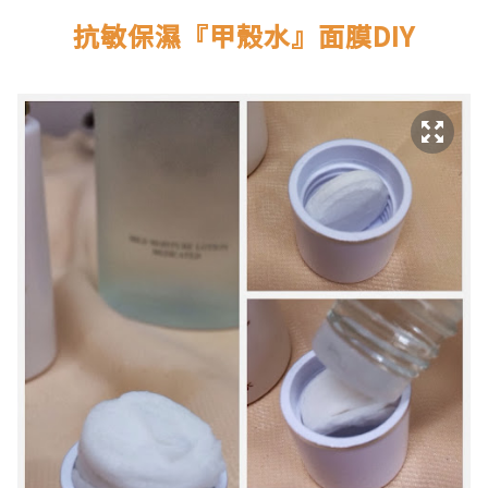
.
抗敏保濕『甲殼水』面膜DIY
.