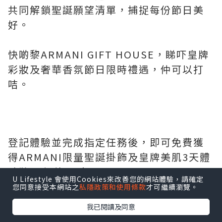
共同解鎖聖誕願望清單，捕捉每份節日美
好。
快啲黎ARMANI GIFT HOUSE，睇吓皇牌
彩妝及奢華香氛節日限時禮遇，仲可以打
咭。
登記體驗並完成指定任務後，即可免費獲
得ARMANI限量聖誕掛飾及皇牌美肌3天體
驗裝* (價值HK$497)！
U Lifestyle 會使用Cookies來改善您的網站體驗，請確定
您同意接受本網站之
私隱政策和使用條款
才可繼續瀏覽。
點擊圖片放大
我已閱讀及同意