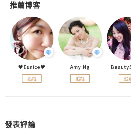
推薦博客
h 夏沫
♥Eunice♥
Amy Ng
追蹤
追蹤
追蹤
發表評論