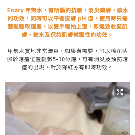
.
Enary 甲殼水，有明顯的抗敏，消炎鎮靜，鎖水
的功效，同時可以平衡皮膚 pH 值，使用時只需
要輕輕取適量，以雙手輕拍上面，即達致收緊肌
膚、鎖水及保持肌膚微酸性的功效。
.
甲殼水質地非常清爽，如果有需要，可以棉花沾
濕於暗瘡位置輕敷5-10分鐘，可有消炎及預防暗
瘡的出現，對於降紅亦有即時功效。
.