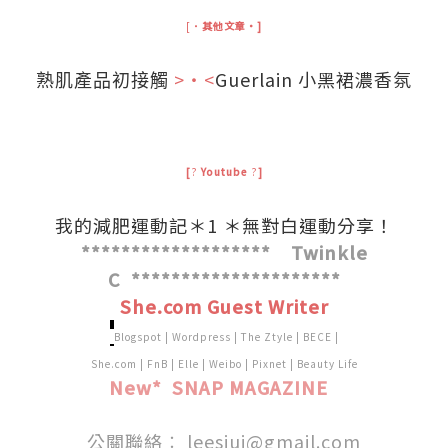
[‧
其他文章‧]
>‧<
Guerlain 小黑裙濃香氛
熟肌產品初接觸
.
[
?
Yout
ube
?
]
我的減肥運動記＊1 ＊無對白運動分享！
******************* Twinkle
C *********************
She.com Guest Writer
.
Blogspot
|
Wordpress
|
The Ztyle
|
BECE
|
She.com
|
FnB
|
Elle
|
Weibo
|
Pixnet
|
Beauty Life
New* SNAP MAGAZINE
.
.
公關聯絡︰
leesiuj@gmail.com