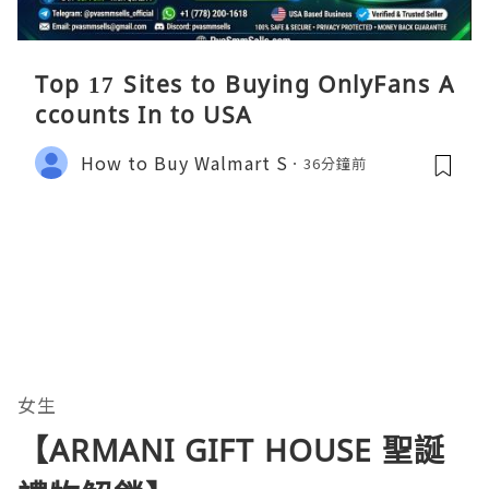
Top 17 Sites to Buying OnlyFans A
ccounts In to USA
How to Buy Walmart S
36分鐘前
女生
【ARMANI GIFT HOUSE 聖誕