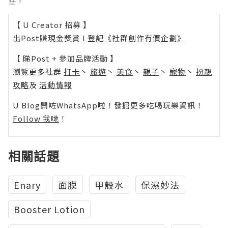
任。
【 U Creator 招募 】
出Post賺現金獎賞 l
登記《社群創作有價企劃》
【 睇Post + 參加品牌活動 】
瀏覽更多社群
打卡
丶
旅遊
丶
美食
丶
親子
丶
寵物
丶
扮靚
攻略
及
活動情報
U Blog開咗WhatsApp啦！發掘更多吃喝玩樂資訊！
Follow 我哋
！
相關話題
Enary
面膜
甲殼水
保濕妙法
Booster Lotion