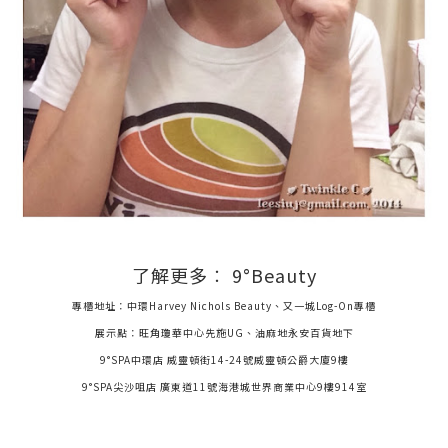
了解更多︰
9°Beauty
專櫃地址：中環Harvey Nichols Beauty、又一城Log-On專櫃
展示點：旺角瓊華中心先施UG、油麻地永安百貨地下
9°SPA中環店 威靈頓街14-24號威靈頓公爵大廈9樓
9°SPA尖沙咀店 廣東道11號海港城世界商業中心9樓914室
.
.