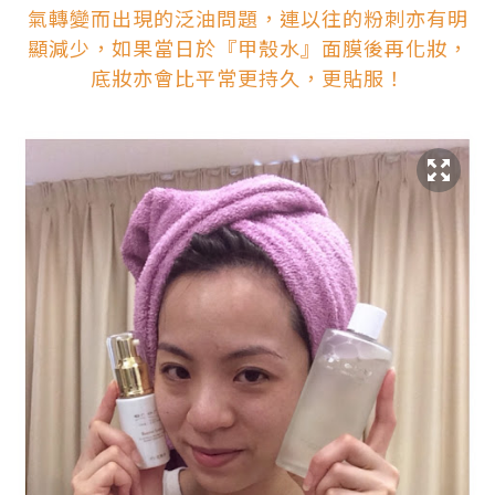
氣轉變而出現的泛油問題，連以往的粉刺亦有明
顯減少，如果當日於『甲殼水』面膜後再化妝，
底妝亦會比平常更持久，更貼服！
.