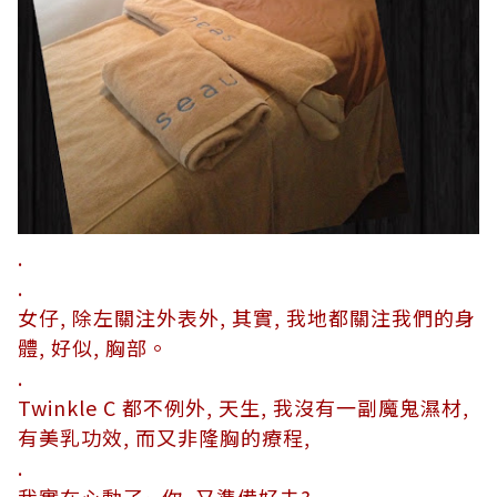
.
.
女仔, 除左關注外表外, 其實, 我地都關注我們的身
體, 好似, 胸部。
.
Twinkle C 都不例外, 天生, 我沒有一副魔鬼濕材,
有美乳功效, 而又非隆胸的療程,
.
我實在心動了~ 你, 又準備好未?