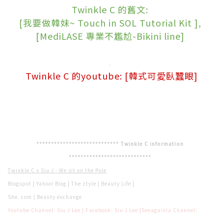
Twinkle C 的舊文:
[
我要做韓妹~ Touch in SOL Tutorial Kit ],
[MediLASE 專業不尷尬-Bikini line]
.
.
Twinkle C 的youtube:
[韓式可愛臥蠶眼]
.
.
**************************** Twinkle C information
****************************
Twinkle C x Siu J - We sit on the Pole
Blogspot
|
Yahoo! Blog
|
The ztyle
|
Beauty Life
|
She. com
|
Beauty exchange
Youtube Channel: Siu J Lee
|
Facebook: Siu J Lee
|
Seeagainla Channel: