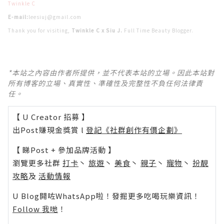
Twinkle C
E-mail:
leesiuj@gmail.com
Thank you for visiting,
Twinkle C x Siu J.
Full Time Beauty Blogger.
*本站之內容由作者所提供，並不代表本站的立場。因此本站對
所有博客的立場、真實性、準確性及完整性不負任何法律責
任。
【 U Creator 招募 】
出Post賺現金獎賞 l
登記《社群創作有價企劃》
【 睇Post + 參加品牌活動 】
瀏覽更多社群
打卡
丶
旅遊
丶
美食
丶
親子
丶
寵物
丶
扮靚
攻略
及
活動情報
U Blog開咗WhatsApp啦！發掘更多吃喝玩樂資訊！
Follow 我哋
！