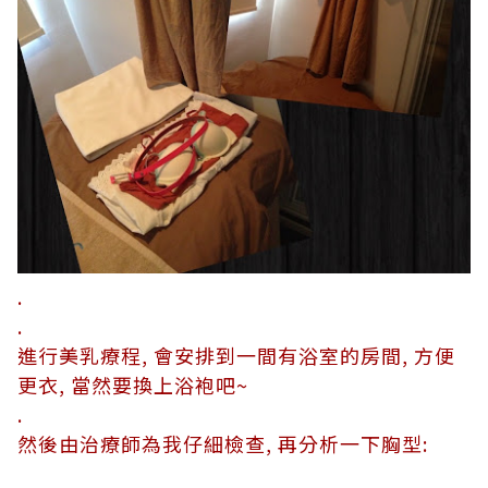
.
.
進行美乳療程, 會安排到一間有浴室的房間, 方便
更衣, 當然要換上浴袍吧~
.
然後由治療師為我仔細檢查, 再分析一下胸型: