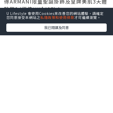
得ARMANI限量聖誕掛飾及皇牌美肌3天體
驗裝* (價值HK$497)！
U Lifestyle 會使用Cookies來改善您的網站體驗，請確定
點擊圖片放大
您同意接受本網站之
私隱政策和使用條款
才可繼續瀏覽。
我已閱讀及同意
地點：海港城海運大廈入口大堂
日期：11月28日至12月3日
立即領取ARMANI GIFT HOUSE鎖匙，
解
鎖豐富禮物
：
https://bit.ly/3sxQLyk
*款式隨機派發。數量有限，送完即止。
相關文章︰
15米高Dior聖誕夢幻樂園K11 Musea
BURBERRY Beauty免費領取粉底液體驗