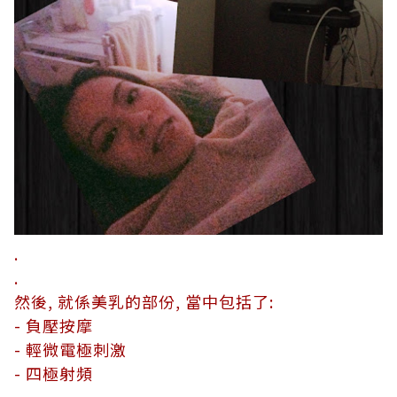
.
.
然後, 就係美乳的部份, 當中包括了:
- 負壓按摩
- 輕微電極刺激
- 四極射頻
.