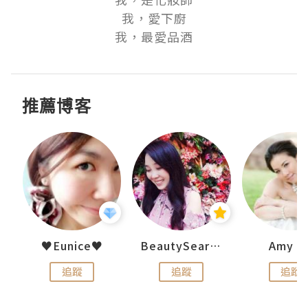
我，愛下廚

我，最愛品酒
推薦博客
h 夏沫
♥Eunice♥
BeautySearch
Amy N
追蹤
追蹤
追蹤