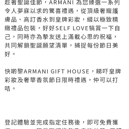
趁著聖誕佳節，ARMANI 為您臻選一系列
令人夢寐以求的驚喜禮遇，從頂級奢寵護
膚品、高訂香水到皇牌彩妝，綴以極致精
緻禮品包裝，好好SELF LOVE犒賞一下自
己，同時亦為摯友送上滿載心思的祝福，
共同解鎖聖誕願望清單，捕捉每份節日美
好。
快啲黎ARMANI GIFT HOUSE，睇吓皇牌
彩妝及奢華香氛節日限時禮遇，仲可以打
咭。
登記體驗並完成指定任務後，即可免費獲