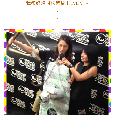
我都好想咁樣著黎出EVENT~
.
.