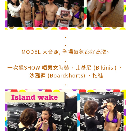
.
.
MODEL 大合照, 全場氣氛都好高漲~
.
一次過SHOW 哂男女時裝、比基尼 (Bikinis ) 、
沙灘褲 (Boardshorts) 、拖鞋
.