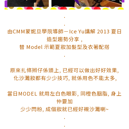
.
.
由CMM蒙妮旦學院導師－Ice Yu講解 2013 夏日
造型趨勢分享 ,
替 Model 示範夏妝加髮型及衣著配搭
.
原來扎條辫仔係頭上, 已經可以做出好好效果,
化沙灘妝都有少少技巧, 就係用色不能太多,
當日MODEL 就用左白色眼影, 同橙色胭脂, 身上
仲要加
少少閃粉, 成個妝就已經好襯沙灘喇~
.
.