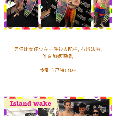
.
.
男仔比女仔少左一件衫去配搭, 冇辨法啦,
唯有加返頂帽,
令到自己特出D~
.
.