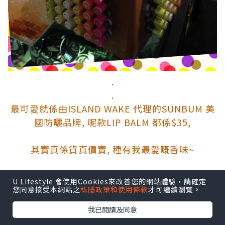
.
.
最可愛就係由ISLAND WAKE 代理的SUNBUM 美
國防曬品牌, 呢款LIP BALM 都係$35,
其實真係貨真價實, 種有我最愛嘅香味~
ISLAND WAKE 每人送左一支俾我地呢.~
U Lifestyle 會使用Cookies來改善您的網站體驗，請確定
.
您同意接受本網站之
私隱政策和使用條款
才可繼續瀏覽。
.
我已閱讀及同意