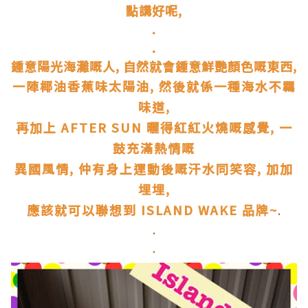
點講好呢,
.
.
鍾意陽光海灘嘅人, 自然就會鍾意鮮艷顏色嘅東西,
一陣椰油香蕉味太陽油, 然後就係一種海水不羈
味道,
再加上 AFTER SUN 曬得紅紅火燒嘅感覺, 一
鼓充滿熱情嘅
異國風情, 仲有身上運動後嘅汗水同笑容, 加加
埋埋,
應該就可以聯想到 ISLAND WAKE 品牌~
.
.
.