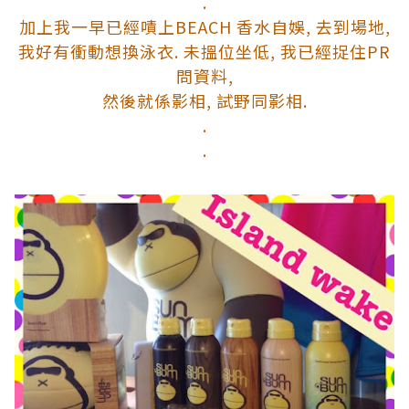
.
加上我一早已經嘖上BEACH 香水自娛, 去到場地,
我好有衝動想換泳衣.
未搵位坐低, 我已經捉住PR
問資料,
然後就係影相, 試野同影相.
.
.