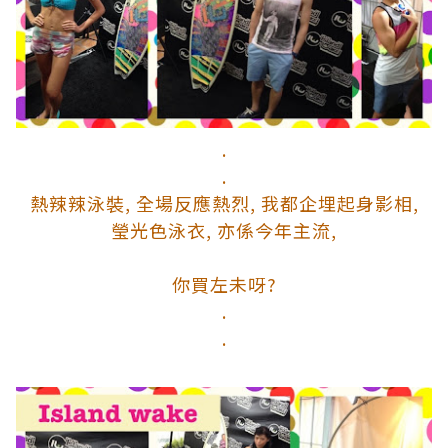
.
.
熱辣辣泳裝, 全場反應熱烈, 我都企埋起身影相,
瑩光色泳衣, 亦係今年主流,
你買左未呀?
.
.