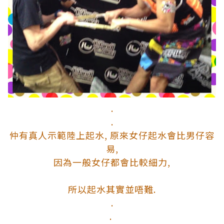
.
.
仲有真人示範陸上起水, 原來女仔起水會比男仔容
易,
因為一般女仔都會比較細力,
所以起水其實並唔難.
.
.