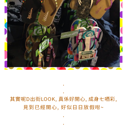
.
.
其實呢D出街LOOK, 真係好開心, 成身七哂彩,
見到已經開心, 好似日日放假咁~
.
.