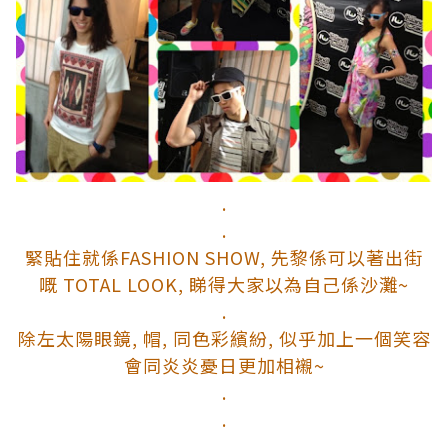
.
.
緊貼住就係FASHION SHOW, 先黎係可以著出街
嘅 TOTAL LOOK, 睇得大家以為自己係沙灘~
.
除左太陽眼鏡, 帽, 同色彩繽紛, 似乎加上一個笑容
會同炎炎憂日更加相襯~
.
.