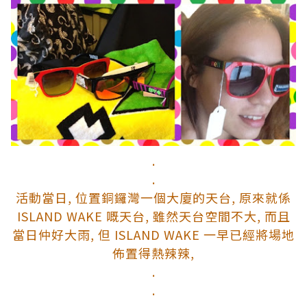
.
.
活動當日, 位置銅鑼灣一個大廈的天台, 原來就係
ISLAND WAKE 嘅天台,
雖然天台空間不大, 而且
當日仲好大雨, 但 ISLAND WAKE 一早已經將場地
佈置得熱辣辣,
.
.