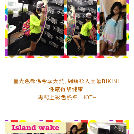
.
.
瑩光色都係今季大熱, 網網衫入面著BIKINI,
性感得黎健康,
再配上彩色熱褲, HOT~
.