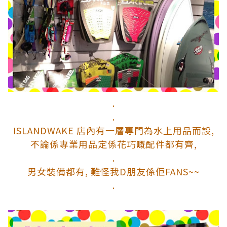
.
.
ISLANDWAKE 店內有一層專門為水上用品而設,
不論係專業用品定係花巧嘅配件都有齊,
.
男女裝備都有, 難怪我D朋友係佢FANS~~
.