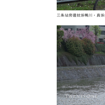
三条站旁邊就係鴨川，真係