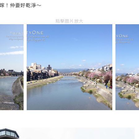
嫁！仲要好乾淨～
點擊圖片放大