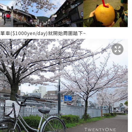
了單車($1000yen/day)就開始周圍踏下~