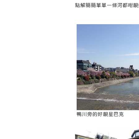
點解簡簡單單一條河都咁靚
鴨川旁的好靚星巴克