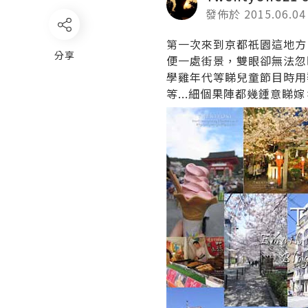
發佈於 2015.06.04
第一次來到京都祇園這地方
分享
便一處街景，雙眼卻無法忽
學雞年代等睇兒童節目時用
等...細個果陣都幾鍾意睇嫁