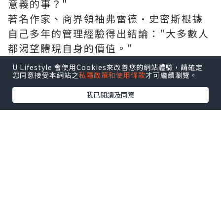
意義的事？"
著名作家、商界領袖弗雷德·史密斯根據
自己多年的管理經驗得出結論："大多數人
都渴望體現自身的價值。"
我同意。想想弗雷德所做的一切：別的郵
U Lifestyle 會使用Cookies來改善您的網站體驗，請確定
您同意接受本網站之
私隱政策和使用條款
才可繼續瀏覽。
遞員可能把自己的工作看成是枯燥乏味的
苦差，他卻從中看到了為別人生活帶來改
我已閱讀及同意
變的機會，而且是積極的改善。
馬丁·路德·金說："如果一個人是清潔
工，那麼他就應該像米開朗基羅繪畫、像
貝多芬譜曲、像莎士比亞寫詩那樣，以同
樣的心情來清掃街道。他的工作如此出
色，以至於天空和大地的居民都會對他注
目讚美：'瞧，這兒有一位偉大的清潔工，
他的活兒幹得真是無與倫比！'"