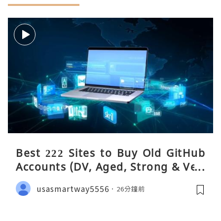
Best 222 Sites to Buy Old GitHub
Accounts (DV, Aged, Strong & Veri
fied)
usasmartway5556
26分鐘前