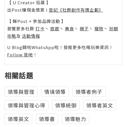
【 U Creator 招募 】
出Post賺現金獎賞 l
登記《社群創作有價企劃》
【 睇Post + 參加品牌活動 】
瀏覽更多社群
打卡
丶
旅遊
丶
美食
丶
親子
丶
寵物
丶
扮靚
攻略
及
活動情報
U Blog開咗WhatsApp啦！發掘更多吃喝玩樂資訊！
Follow 我哋
！
相關話題
領導與管理
情境領導
領導者例子
領導與管理心得
領導統御
領導者英文
領導英文
領導書
領導魅力