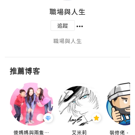
職場與人生
追蹤
職場與人生
推薦博客
點滴
儍媽媽與兩隻小魔怪之家
艾米莉