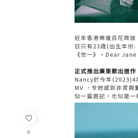
近年香港樂壇百花齊放
日只有23歳(出生年份:
《
世一
》、
Dear Jane
正式推出廣東歌出道作《Co
Nancy於今年(202
MV ，令她感到非常興
似一篇遊記，也似是一
0