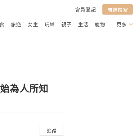
會員登記
開始撰寫
食
旅遊
女生
玩樂
親子
生活
寵物
行山
更多
打卡
面開始為人所知
追蹤