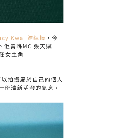
ncy Kwai 歸綽嶢
，今
。佢曾喺
MC 張天賦
擔任女主角
可以拍攝屬於自己的個人
上一份清新活潑的氣息，