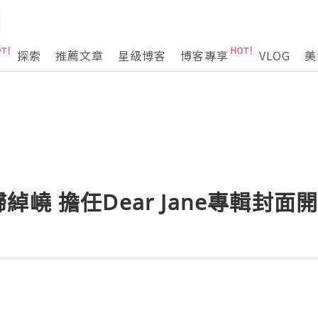
探索
推薦文章
星級博客
博客專享
VLOG
美
i 歸綽嶢 擔任Dear Jane專輯封