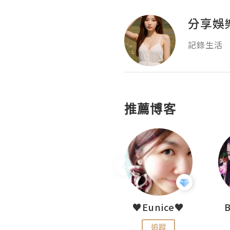
分享娛
記錄生活
推薦博客
LoveCath 夏沫
♥Eunice♥
追蹤
追蹤