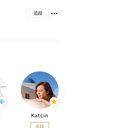
追蹤
杜
KatLin
Missmiki 米奇小姐
追蹤
追蹤