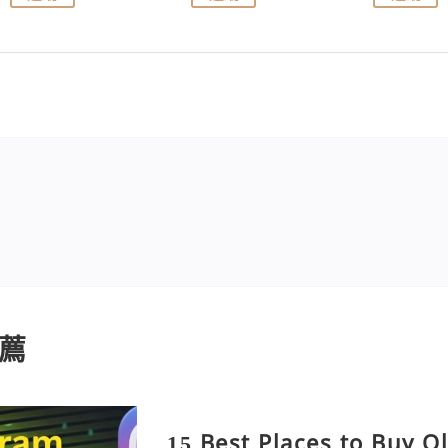
薦
15 Best Places to Buy O