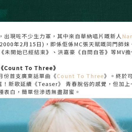
，出現咗不少生力軍，其中來自華納唱片嘅新人
Na
2000年2月15日)，即係佢係
MC張天賦嘅同門師妹
《
未開始已經結束
》、
洪嘉豪
《自問自答
》
等MV
unt To Three》
3)4月份首支廣東話單曲《
Count To Three
》。終於
奮！新歌延續《Teaser》 青春脫俗的感覺，但加
種表白，簡單但滲透無盡甜蜜。