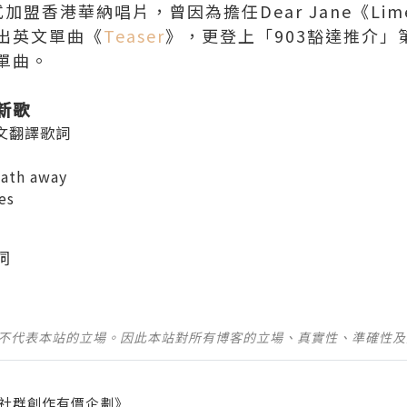
式加盟香港華納唱片，曾因為擔任Dear Jane《Lim
出英文單曲《
Teaser
》，更登上「903豁達推介」
單曲。
新歌
中文翻譯歌詞
eath away
es
詞
並不代表本站的立場。因此本站對所有博客的立場、真實性、準確性
社群創作有價企劃》