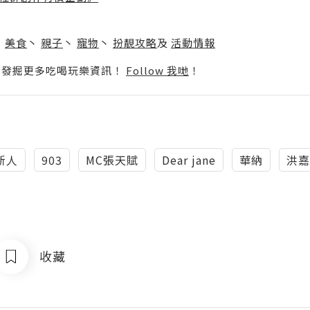
】
丶
美食
丶
親子
丶
寵物
丶
扮靚攻略
及
活動情報
p啦！發掘更多吃喝玩樂資訊！
Follow 我哋
！
新人
903
MC張天賦
Dear jane
華納
洪嘉
收藏