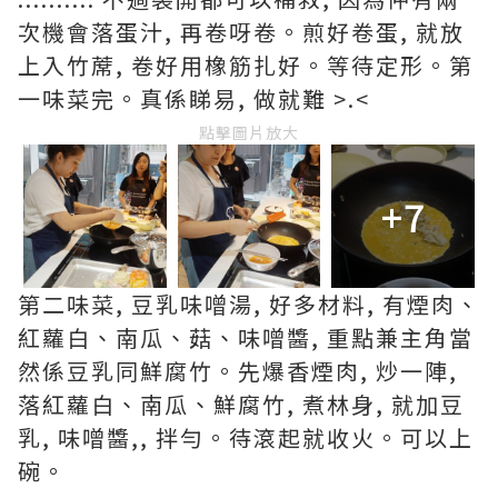
次機會落蛋汁, 再卷呀卷。煎好卷蛋, 就放
上入竹蓆, 卷好用橡筋扎好。等待定形。第
一味菜完。真係睇易, 做就難 >.<
點擊圖片放大
+7
第二味菜, 豆乳味噌湯, 好多材料, 有煙肉、
紅蘿白、南瓜、菇、味噌醬, 重點兼主角當
然係豆乳同鮮腐竹。先爆香煙肉, 炒一陣,
落紅蘿白、南瓜、鮮腐竹, 煮林身, 就加豆
乳, 味噌醬,, 拌勻。待滾起就收火。可以上
碗。