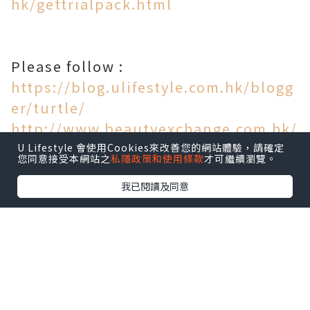
hk/gettrialpack.html
Please follow :
https://blog.ulifestyle.com.hk/blogg
er/turtle/
http://www.beautyexchange.com.hk/
blog/Turtle%20Beauty
U Lifestyle 會使用Cookies來改善您的網站體驗，請確定
您同意接受本網站之
私隱政策和使用條款
才可繼續瀏覽。
Email : wstam214@yahoo.com.hk
我已閱讀及同意
*本站之內容由作者所提供，並不代表本站的立場。因此本站對
所有博客的立場、真實性、準確性及完整性不負任何法律責
任。
【 U Creator 招募 】