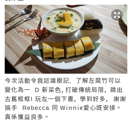
今次活動令我認識
樹記, 了解左腐竹可以
菜色, 打破傳統局限, 跳出
變化為一
D
新
古舊框框! 玩左一個下晝, 學到好多, 謝謝
搞手
Winnie愛心既安排。
Rebecca 同
真係獲益良多。