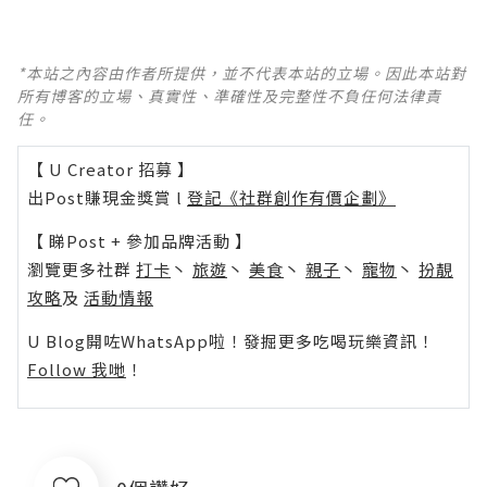
*本站之內容由作者所提供，並不代表本站的立場。因此本站對
所有博客的立場、真實性、準確性及完整性不負任何法律責
任。
【 U Creator 招募 】
出Post賺現金獎賞 l
登記《社群創作有價企劃》
【 睇Post + 參加品牌活動 】
瀏覽更多社群
打卡
丶
旅遊
丶
美食
丶
親子
丶
寵物
丶
扮靚
攻略
及
活動情報
U Blog開咗WhatsApp啦！發掘更多吃喝玩樂資訊！
Follow 我哋
！