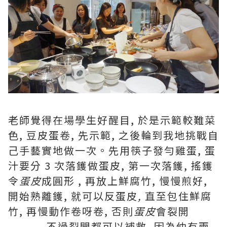
老師覺得在場學生好醒目, 於是示範較難菜
色, 豆皮蛋卷, 先示範, 之後輪到我地挑戰自
己手藝實地做一次。先用筷子發勻雞蛋, 蛋
汁要分 3 次落鑊做蛋皮, 第一次落鑊, 搖鑊
令
蛋皮
成圓形 , 再放上鮮腐竹, 慢慢煎好,
開始熟離鑊, 就可以反蛋皮
,
直至包住鮮腐
竹, 再慢動作卷呀卷, 否則
蛋皮
會裂開
.......... 不過裂開都可以補救, 因為仲有兩