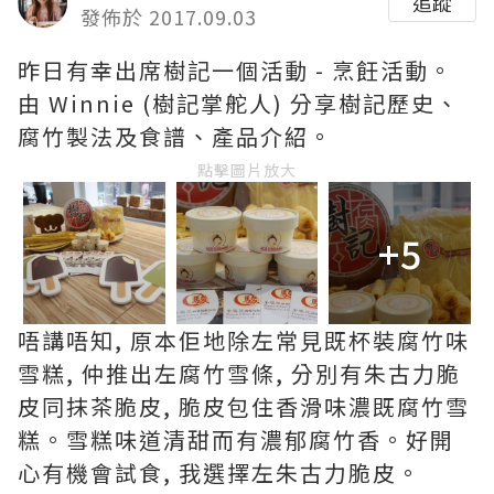
追蹤
發佈於 2017.09.03
昨日有幸出席樹記一個活動 - 烹飪活動。
由 Winnie (樹記掌舵人) 分享樹記歷史、
腐竹製法及食譜、產品介紹。
點擊圖片放大
+5
唔講唔知, 原本佢地除左常見既杯裝腐竹味
雪糕, 仲推出左腐竹雪條, 分別有朱古力脆
皮同抹茶脆皮, 脆皮包住香滑味濃既腐竹雪
糕。雪糕味道清甜而有濃郁腐竹香。好開
心有機會試食, 我選擇左朱古力脆皮。