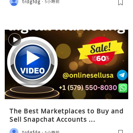
trdgfdg
5小時前
The Best Marketplaces to Buy and
Sell Snapchat Accounts ...
trdgfdg
5小時前