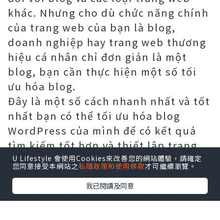
khác. Nhưng cho dù chức năng chính
của trang web của bạn là blog,
doanh nghiệp hay trang web thương
hiệu cá nhân chỉ đơn giản là một
blog, bạn cần thực hiện một số tối
ưu hóa blog.
Đây là một số cách nhanh nhất và tốt
nhất bạn có thể tối ưu hóa blog
WordPress của mình để có kết quả
tìm kiếm tốt hơn và thiết lập trang
web của bạn để thành công lâu dài:
U Lifestyle 會使用Cookies來改善您的網站體驗，請確定
您同意接受本網站之
私隱政策和使用條款
才可繼續瀏覽。
1. Tải plugin Yoast SEO
我已閱讀及同意
Có một lý do plugin SEO của Yoast là
một trong những plugin được cài đặt
thường xuyên nhất (và được tham