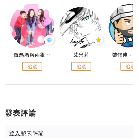
點滴
儍媽媽與兩隻小魔怪之家
艾米莉
追蹤
追蹤
追蹤
發表評論
登入
發表評論