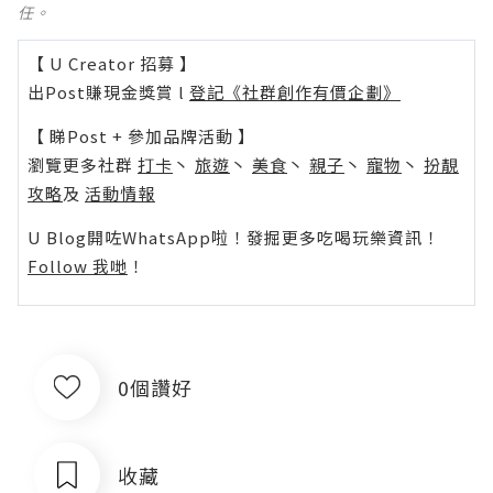
任。
【 U Creator 招募 】
出Post賺現金獎賞 l
登記《社群創作有價企劃》
【 睇Post + 參加品牌活動 】
瀏覽更多社群
打卡
丶
旅遊
丶
美食
丶
親子
丶
寵物
丶
扮靚
攻略
及
活動情報
U Blog開咗WhatsApp啦！發掘更多吃喝玩樂資訊！
Follow 我哋
！
0個讚好
收藏