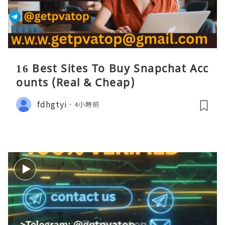
16 Best Sites To Buy Snapchat Acc
ounts (Real & Cheap)
fdhgtyi
4小時前