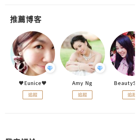
推薦博客
h 夏沫
♥Eunice♥
Amy Ng
追蹤
追蹤
追蹤