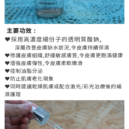
主要
功效
:
❤採用高濃度細份子的透明質酸鈉
,
深層改善皮膚缺水狀況
,
令皮膚持續保濕
❤修護皮膚組織
,
舒緩敏感膚質
,
令皮膚更胞滿健康
❤增強皮膚彈性
,
令皮膚柔軟嫩滑
❤控制油脂分泌
❤防止肌膚老化現象
❤同時建議乾燥肌膚或配合激光
/
彩光治療後的補
濕護理