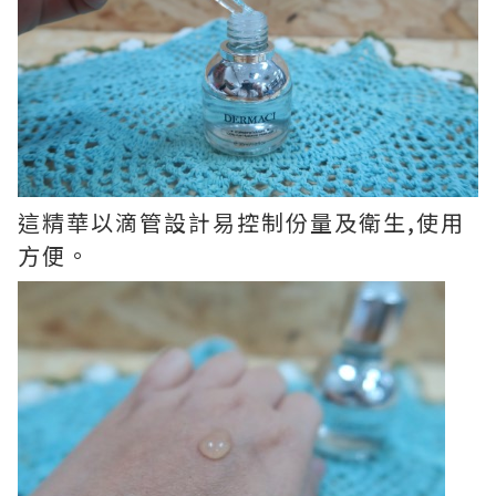
這
精華以
滴管
設計易控制份量及衛生,使用
方便
。