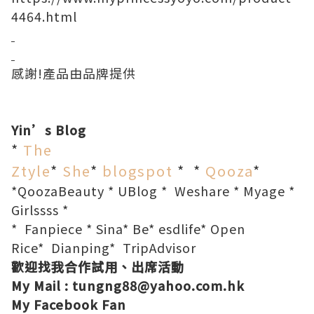
4464.html
感謝!產品
由品牌提供
Yin’s Blog
*
The
Ztyle
*
She
*
blogspot
*
*
Qooza
*
*
QoozaBeauty
*
UBlog
*
Weshare
*
Myage
*
Girlssss
*
*
Fanpiece
*
Sina
*
Be
*
esdlife
*
Open
Rice
*
Dianping
*
TripAdvisor
歡迎找我合作試用、出席活動
My Mail : tungng88@yahoo.com.hk
My Facebook Fan