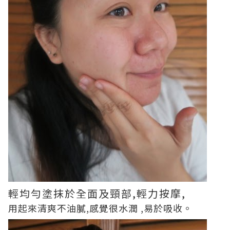
輕均勻塗抹於全面及頸部,輕力按摩,
用起來清爽不油膩,感覺很水潤 ,易於吸收。