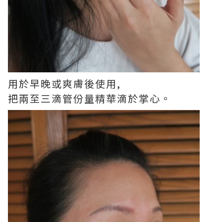
用於早晚或爽膚後使用,
把兩至三滴管份量精華滴於掌心。