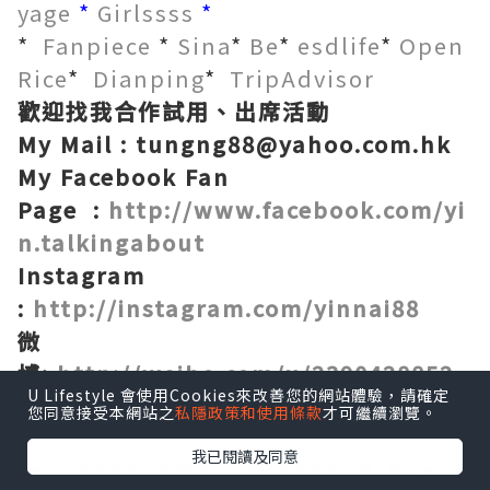
yage
*
Girlssss
*
*
Fanpiece
*
Sina
*
Be
*
esdlife
*
Open
Rice
*
Dianping
*
TripAdvisor
歡迎找我合作試用、出席活動
My Mail : tungng88@yahoo.com.hk
My Facebook Fan
Page :
http://www.facebook.com/yi
n.talkingabout
Instagram
:
http://instagram.com/yinnai88
微
博:
http://weibo.com/u/2390428852
U Lifestyle 會使用Cookies來改善您的網站體驗，請確定
您同意接受本網站之
私隱政策和使用條款
才可繼續瀏覽。
我已閱讀及同意
*本站之內容由作者所提供，並不代表本站的立場。因此本站對