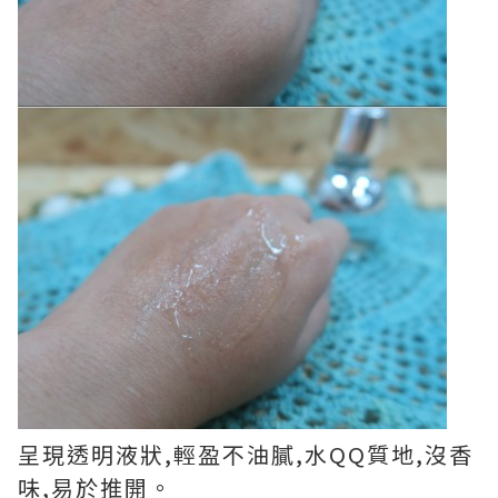
呈現透明液狀
,
輕盈不油
膩
,
水QQ
質地,沒香
味,易於推開。