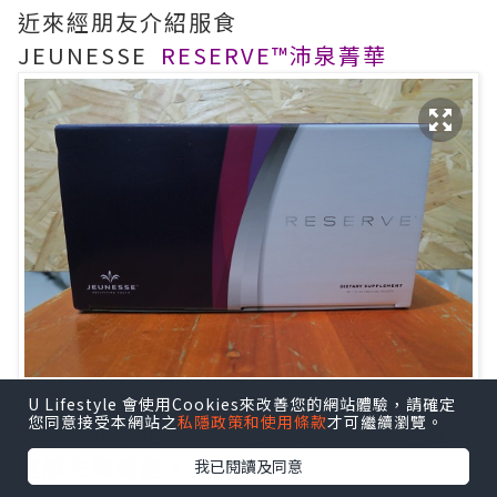
近來經朋友介紹服食
JEUNESSE
RESERVE™沛泉菁華
來自美國製造,是強大的營養補充品。
U Lifestyle 會使用Cookies來改善您的網站體驗，請確定
您同意接受本網站之
私隱政策和使用條款
才可繼續瀏覽。
有高效抗氧化效果,改善代謝,幫助身體維持
健康生理機能。
我已閱讀及同意