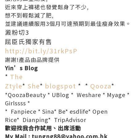
近來穿上褲裙也發覺鬆身了不少,
想不到輕鬆減了肥,
並建議連續服用3個月可達預期到最佳瘦身效果。
澱粉切3
屈臣氏獨家有售
http://bit.ly/31rkPsP
謝謝!產品由品牌提供
Yin’s Blog
*
The
Ztyle
*
She
*
blogspot
*
*
Qooza
*
*
QoozaBeauty
*
UBlog
*
Weshare
*
Myage
*
Girlssss
*
*
Fanpiece
*
Sina
*
Be
*
esdlife
*
Open
Rice
*
Dianping
*
TripAdvisor
歡迎找我合作試用、出席活動
My Mail : tungng88@yahoo.com.hk