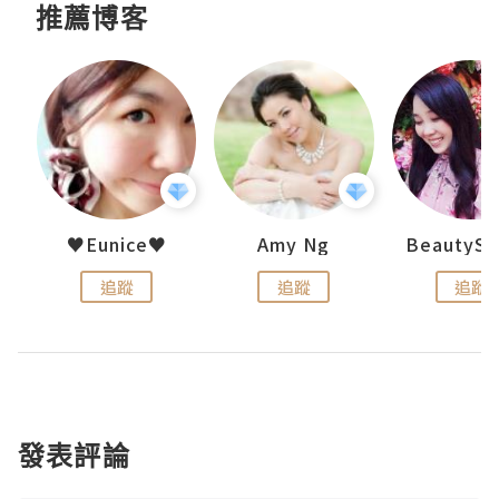
推薦博客
h 夏沫
♥Eunice♥
Amy Ng
追蹤
追蹤
追蹤
發表評論