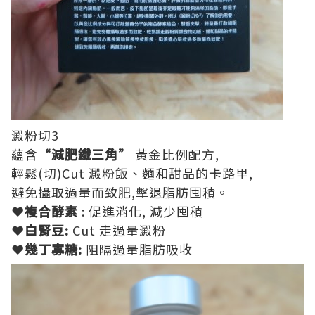
澱粉切3
蘊含
“減肥鐵三角”
黃金比例配方,
輕鬆(切)Cut 澱粉飯、麵和甜品的卡路里,
避免攝取過量而致肥,擊退脂肪囤積。
❤
複合酵素
: 促進消化, 減少囤積
❤
白腎豆:
Cut 走過量澱粉
❤
幾丁寡糖:
阻隔過量脂肪吸收