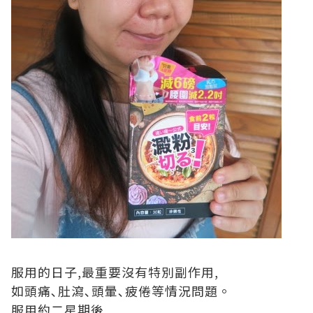
服用的日子,最重要沒有特別副作用,
如頭痛､肚瀉､頭暈､疲倦等情況問題。
服用約二星期後,