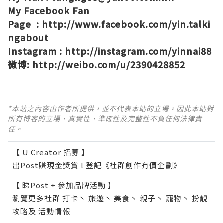
My Facebook Fan
Page :
http://www.facebook.com/yin.talki
ngabout
Instagram :
http://instagram.com/yinnai88
微博
:
http://weibo.com/u/2390428852
*本站之內容由作者所提供，並不代表本站的立場。因此本站對
所有博客的立場、真實性、準確性及完整性不負任何法律責
任。
【 U Creator 招募 】
出Post賺現金獎賞 l
登記《社群創作有價企劃》
【 睇Post + 參加品牌活動 】
瀏覽更多社群
打卡
丶
旅遊
丶
美食
丶
親子
丶
寵物
丶
扮靚
攻略
及
活動情報