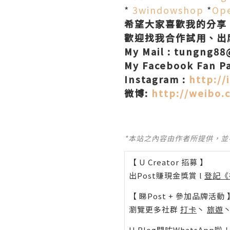
*
3windowshop
*
Ope
希望大家喜歡我的分享
歡迎找我合作試用、出
My Mail : tungng8
My Facebook Fan P
Instagram :
http://
微博
:
http://weibo.
*本站之內容由作者所提供，
【 U Creator 招募 】
出Post賺現金獎賞 l
登記《
【 睇Post + 參加品牌活動 
瀏覽更多社群
打卡
丶
旅遊
U Blog開咗WhatsAp