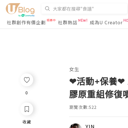
社群創作有價企劃
社群熱話
成為U Creator
女生
❤活動+保養❤ AM
膠原重組修復
0
0
瀏覽次數:522
收藏
收藏
YIN