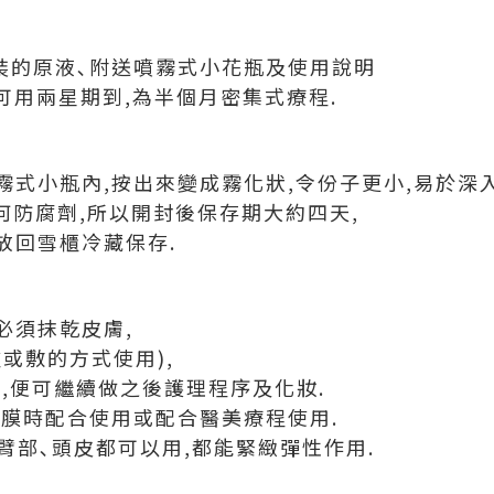
空裝的原液､附送噴霧式小花瓶及使用說明
可用兩星期到,為半個月密集式療程.
式小瓶內,按出來變成霧化狀,令份子更小,易於深入
何防腐劑,所以開封後保存期大約四天,
雪櫃冷藏保存.
必須抹乾皮膚,
或敷的方式使用),
鐘,便可繼續做之後護理程序及化妝.
面膜時配合使用或配合醫美療程使用.
臂部､頭皮都可以用,都能緊緻彈性作用.