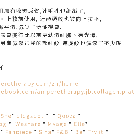
到肌膚有收緊感覺,連毛孔也細緻了,
可上妝前使用, 連額頭紋也被向上拉平,
緻平滑,減少了泛油機會.
肌膚會變得比以前更幼滑細膩、有光澤,
,另有減淡眼我的部細紋,連虎紋也減淡了不少呢!
睇
peretherapy.com/zh/home
cebook.com/amperetherapy.jb.collagen.pla
*
She
*
blogspot
* *
Qooza
*
log
*
Weshare
*
Myage
*
Elle
*
*
Fanpiece
*
Sina
*
F&B
*
Be
*
Try it
*