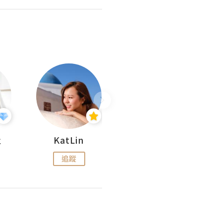
杜
KatLin
Missmiki 米奇小姐
追蹤
追蹤