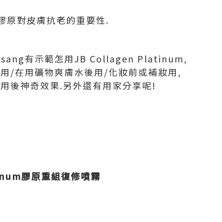
膠原對皮膚抗老的重要性.
ng有示範怎用JB Collagen Platinum,
用/在用礦物爽膚水後用/化妝前或補妝用,
用後神奇效果.
另外還有用家分享呢!
點
latinum膠原重組復修噴霧