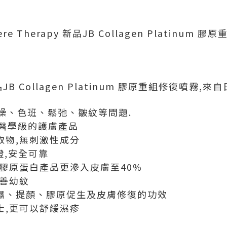
re Therapy 新品JB Collagen Platinum
新品JB Collagen Platinum 膠原重組修復噴霧,
燥、色班、鬆弛、皺紋等問題.
n是醫學級的護膚產品
取物,無刺激性成分
證,安全可靠
般膠原蛋白產品更滲入皮膚至40%
改善幼紋
濕、提顏、膠原促生及皮膚修復的功效
士,更可以舒緩濕疹