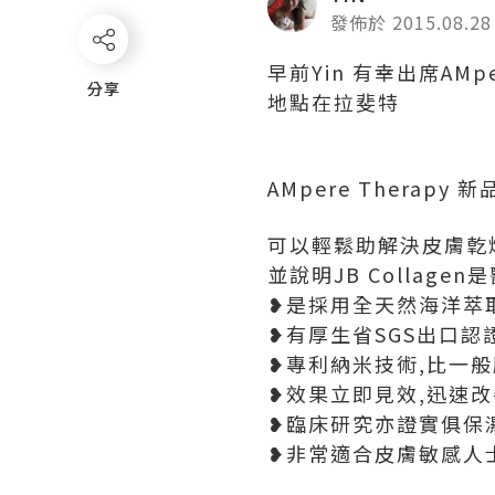
發佈於 2015.08.28
早前Yin 有幸出席AMpe
分享
分享
地點在拉斐特
AMpere Therapy 
可以輕鬆助解決皮膚亁
並說明JB Collage
❥是採用全天然海洋萃
❥有厚生省SGS出口認
❥專利納米技術,比一
❥效果立即見效,迅速
❥臨床研究亦證實俱保
❥非常適合皮膚敏感人