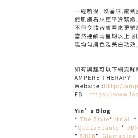
一經噴後, 沒香味,感
使肌膚看來更平滑緊緻.
不但令妝容膚看來更緊
當然連續兩星期以上,
能均勻膚色及美白功效
如有興趣可以下網頁睇
AMPERE THERAPY
Website :
http://am
FB :
https://www.fa
Yin’s Blog
*
The Ztyle
*
Itrial
*
QoozaBeauty
*
UB
*
88DB
*
Glamablog