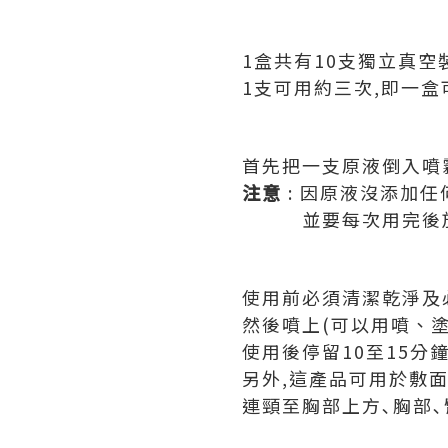
1盒共有10支獨立真
1支可用約三次,即一盒
首先把一支原液倒入噴霧
注意
: 因原液沒添加任
並要每次用完後放回
使用前必須清潔乾淨及
然後噴上(可以用噴、塗
使用後停留10至15分
另外,這產品可用於敷
連頸至胸部上方､胸部､