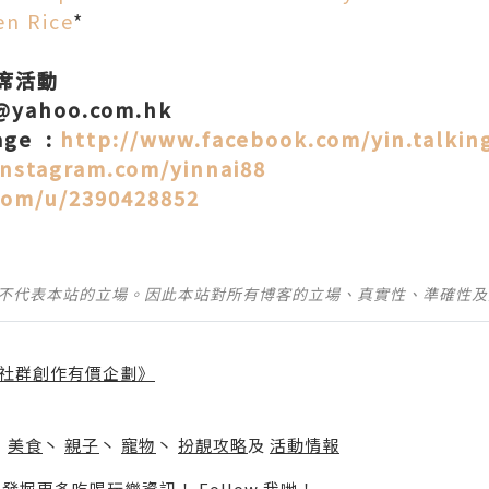
n Rice
*
席活動
8@yahoo.com.hk
age :
http://www.facebook.com/yin.talkin
instagram.com/yinnai88
com/u/2390428852
並不代表本站的立場。因此本站對所有博客的立場、真實性、準確性
社群創作有價企劃》
】
丶
美食
丶
親子
丶
寵物
丶
扮靚攻略
及
活動情報
p啦！發掘更多吃喝玩樂資訊！
Follow 我哋
！