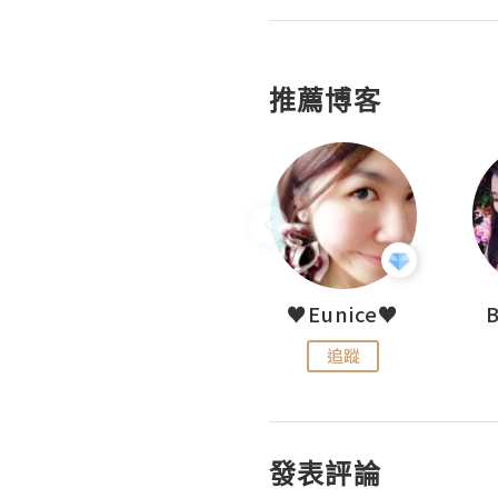
推薦博客
LoveCath 夏沫
♥Eunice♥
追蹤
追蹤
發表評論