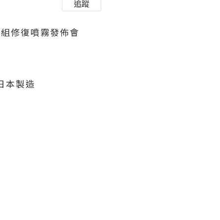
追蹤
 膠原重組修復噴霧發佈會
來自日本製造