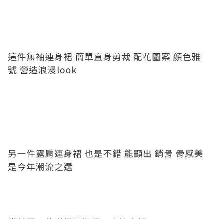
這件無袖連身裙 簡單直身剪裁 配花圖案 顏色雅
號 營造浪漫look
另一件露肩連身裙 也是不錯 能顯出 銷骨 骨感美
是今年潮流之選