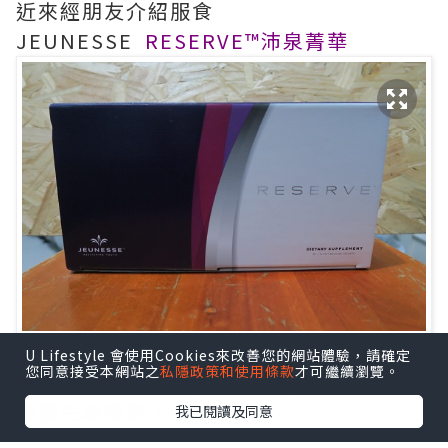
近來經朋友介紹服食
JEUNESSE
RESERVE™沛泉菁華
來自美國製造,是強大的營養補充品。
U Lifestyle 會使用Cookies來改善您的網站體驗，請確定
您同意接受本網站之
私隱政策和使用條款
才可繼續瀏覽。
有高效抗氧化效果,改善代謝,幫助身體維持
健康生理機能。
我已閱讀及同意