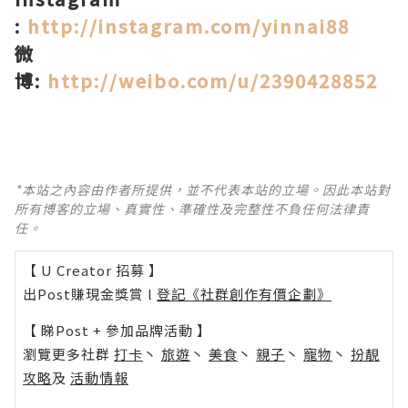
:
http://instagram.com/yinnai88
微
博
:
http://weibo.com/u/2390428852
*本站之內容由作者所提供，並不代表本站的立場。因此本站對
所有博客的立場、真實性、準確性及完整性不負任何法律責
任。
【 U Creator 招募 】
出Post賺現金獎賞 l
登記《社群創作有價企劃》
【 睇Post + 參加品牌活動 】
瀏覽更多社群
打卡
丶
旅遊
丶
美食
丶
親子
丶
寵物
丶
扮靚
攻略
及
活動情報