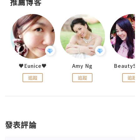
推薦博客
h 夏沫
♥Eunice♥
Amy Ng
追蹤
追蹤
追蹤
發表評論