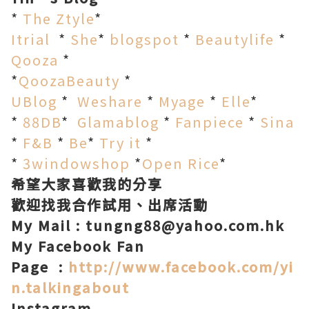
*
The Ztyle
*
Itrial
*
She
*
blogspot
*
Beautylife
*
Qooza
*
*
QoozaBeauty
*
UBlog
*
Weshare
*
Myage
*
Elle
*
*
88DB
*
Glamablog
*
Fanpiece
*
Sina
*
F&B
*
Be
*
Try it
*
*
3windowshop
*
Open Rice
*
希望大家喜歡我的分享
歡迎找我合作試用、出席活動
My Mail : tungng88@yahoo.com.hk
My Facebook Fan
Page :
http://www.facebook.com/yi
n.talkingabout
Instagram