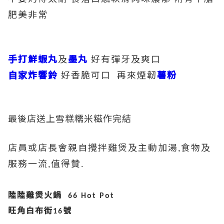
肥美非常
手打鮮蝦丸
及
墨丸
好有彈牙及爽口
自家炸響鈴
好香脆可口
再來煙韌
薯粉
最後店送上雪糕糯米糍作完結
店員或店長會親自攪拌雞煲及主動加湯
食物及
,
服務一流
值得贊
,
.
陸陸雞煲火鍋
66 Hot Pot
旺角白布街
號
16