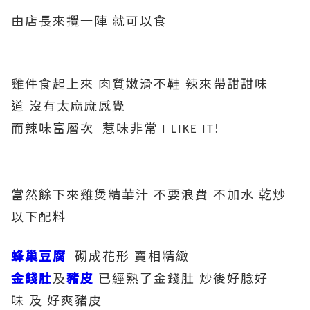
由店長來攪一陣
就可以食
雞件食起上來
肉質嫩滑不鞋
辣來帶甜甜味
道
沒有太麻麻感覺
而辣味富層次
惹味非常
I LIKE IT!
當然餘下來雞煲精華汁
不要浪費
不加水
炒
乾
以下配料
蜂巢豆腐
砌成花形
賣相精緻
金錢肚
及
豬皮
已經熟了金錢肚
炒後好腍好
味
及
好爽豬皮