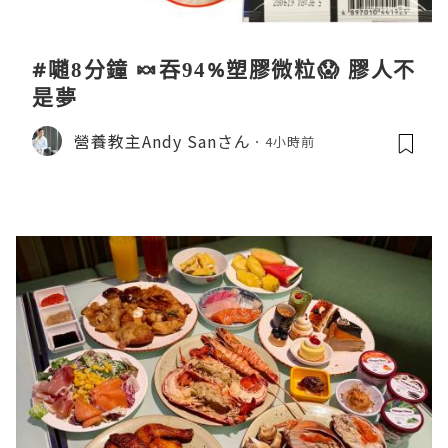
#𡁻8分鐘 🍬吞94%塑膠微粒😱 膠人不
是夢
營養教主Andy Sanさん
4小時前