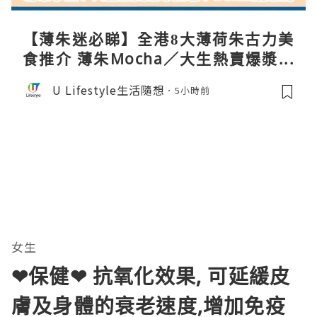
【薄朱迷必睇】全港8大薄荷朱古力美
食推介 薄朱Mocha／大生熱賣爆漿蛋
卷／Donki銅鑼燒
U Lifestyle生活隨想
5小時前
女生
❤保健❤ 抗氧化效果, 可延緩皮
膚及身體的衰老速度,增加免疫