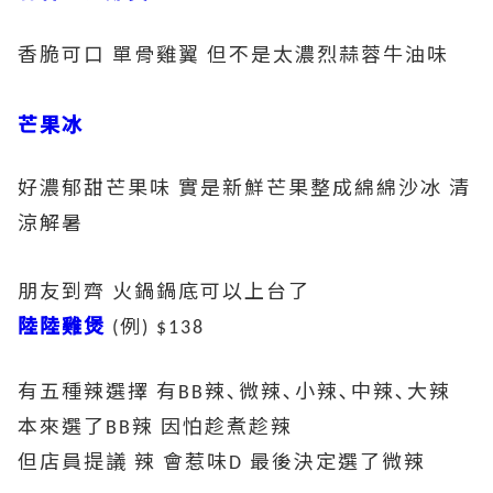
香脆可口
單骨雞翼
但不是太濃烈蒜蓉牛油味
芒果冰
好濃郁甜芒果味
實是新鮮芒果整成綿綿沙冰
清
涼解暑
朋友到齊
火鍋鍋底可以上台了
陸陸雞煲
例
(
) $138
有五種辣選擇
有
辣､微辣､小辣､中辣､大辣
BB
本來選了
辣
因怕趁煮趁辣
BB
但店員提議
辣
會惹味
最後決定選了微辣
D