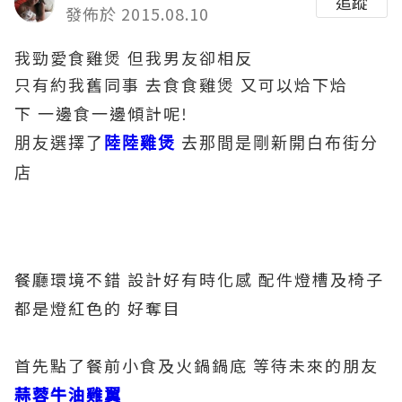
追蹤
發佈於 2015.08.10
我勁愛食雞煲 但我男友卻相反
只有約我舊同事
去食食雞煲
又可以烚下烚
下
一邊食一邊傾計呢
!
朋友選擇了
陸陸雞煲
去那間是剛新開白布街分
店
餐廳環境不錯
設計好有時化感
配件燈槽及椅子
都是燈紅色的
好奪目
首先點了餐前小食及火鍋鍋底
等待未來的朋友
蒜蓉牛油雞翼