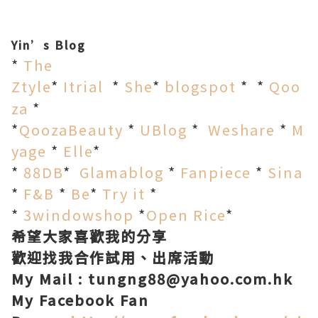
Yin’s Blog
*
The
Ztyle
*
Itrial
*
She
*
blogspot
* *
Qoo
za
*
*
QoozaBeauty
*
UBlog
*
Weshare
*
M
yage
*
Elle
*
*
88DB
*
Glamablog
*
Fanpiece
*
Sina
*
F&B
*
Be
*
Try it
*
*
3windowshop
*
Open Rice
*
希望大家喜歡我的分享
歡迎找我合作試用、出席活動
My Mail : tungng88@yahoo.com.hk
My Facebook Fan