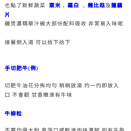
也點了新鮮蔬菜
粟米
､
蘿白
､
雞比菇
及
蓮藕
片
雞煲濃精華汁被大部份配料吸收
非常易入味呢
接著倒入湯
可以拾下拾下
手切肥牛
例
(
)
切肥牛油花分佈均勻
稍稍放湯
灼一灼即放入
口
不會韌
甘香嫩滑有牛味
牛柳粒
不要灼得太耐
食落口感軟滑肉味濃郁
附有牛脂