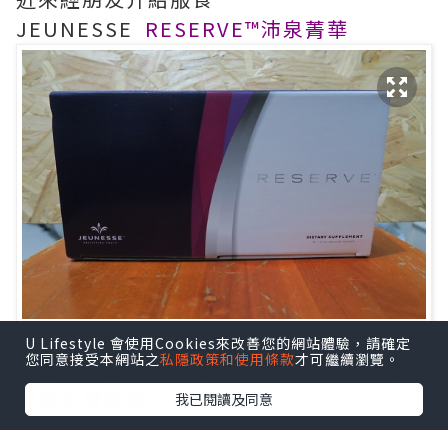
JEUNESSE
RESERVE™沛泉菁華
來自美國製造,是強大的營養補充品。
U Lifestyle 會使用Cookies來改善您的網站體驗，請確定
您同意接受本網站之
私隱政策和使用條款
才可繼續瀏覽。
有高效抗氧化效果,改善代謝,幫助身體維持
健康生理機能。
我已閱讀及同意