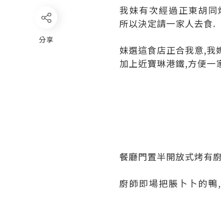
我妹有次經過正東胡同
所以決定請一家人去食.
分享
妹選這食店正合我意,我
加上近寶琳港鐵,方便一
餐廳門置半開放式烤有廚
廚師即場把脹卜卜的鴨,