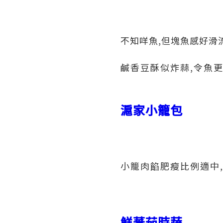
不知咩魚,但塊魚感好滑流
鹹香豆酥似炸蒜,令魚更
滬家小籠包
小籠肉餡肥瘦比例適中,
鮮蕃茄時蔬