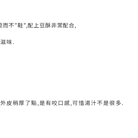
而不"鞋",配上豆酥非常配合,
滋味.
外皮稍厚了點,是有咬口感,可惜湯汁不是很多.