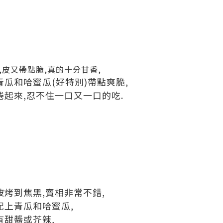
皮又帶點脆,真的十分甘香,
青瓜和哈蜜瓜(好特別)帶點爽脆,
捲起來,忍不住一口又一口的吃.
被烤到焦黑,賣相非常不錯,
配上青瓜和哈蜜瓜,
有甜醬或芥辣,