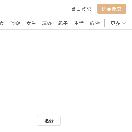
會員登記
開始撰寫
食
旅遊
女生
玩樂
親子
生活
寵物
行山
更多
打卡
追蹤