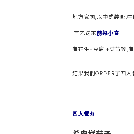
地方寬闊,以中式裝修,中
首先送來
前菜小食
有花生+豆腐 +菜莆等,
結果我們ORDER了四人
四人餐有
肴肉拼茄子