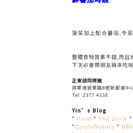
菠菜加上配合蕃茄,令菜
整體食物質素不錯,而且
下次必會帶朋友再來吃呢
正東胡同烤豬
將軍澳貿業路8號新都城中心第
Tel :2377 4338
Yin’s Blog
*
Itrial
*
The Ztyle
*
QoozaBeauty
*
UB