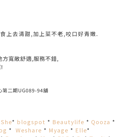
食上去清甜,加上菜不老,咬口好青嫩.
地方寬敞舒適,服務不錯,
!
二期UG089-94舖
*
She
*
blogspot
*
Beautylife
*
Qooza
*
log
*
Weshare
*
Myage
*
Elle
*