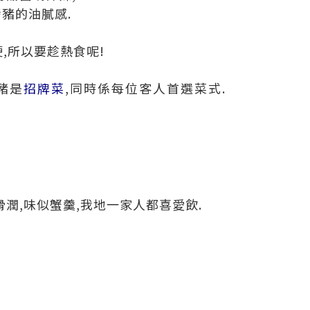
豬的油膩感.
,所以要趁熱食呢!
豬是
招牌菜
,同時係每位客人首選菜式.
滑潤,味似蟹羹,我地一家人都喜愛飲.