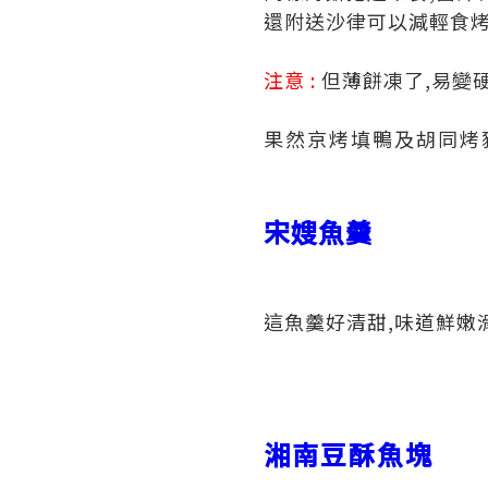
還附送沙律可以減輕食烤
注意 :
但薄餅凍了,易變硬
果然京烤填鴨及胡同烤
宋嫂魚羹
這魚羹好清甜,味道鮮嫩
湘南豆酥魚塊