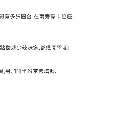
間有多張圓台,在兩旁有卡位座.
有點酸咸少辣味道,都幾開胃呢!
餐,另加叫半份京烤填鴨.