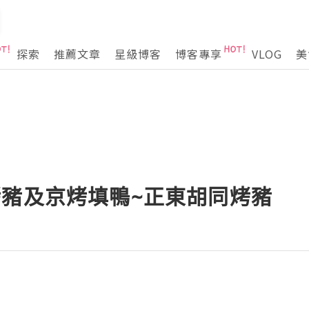
探索
推薦文章
星級博客
博客專享
VLOG
美
烤豬及京烤填鴨~正東胡同烤豬