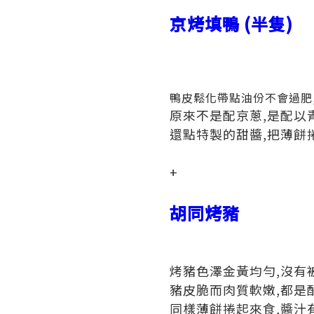
京烤填鴨 (半隻)
鴨皮鬆化帶點油份不會過肥,
原來不是配京蔥,是配以
還點特製的甜醬,把薄餅
+
胡同烤豬
烤豬色澤金黃均勻,沒有
豬皮脆而肉質軟嫩,都是
同樣薄餅捲起來食,醬汁