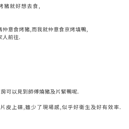
烤豬就好想去食,
媽仲意食烤豬,而我就仲意食京烤填鴨,
家人前往.
房可以見到師傅燒豬及片緊鴨呢.
片皮上碟,雖少了現場感,似乎好衛生及好有效率.