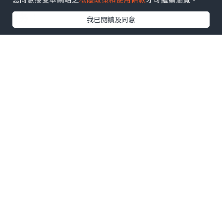
法国、德国、新加坡等国留学生提供以下
服务：
我已閱讀及同意
★真实教育部认证，教育部存档，中国教
育部留学服务中心认证（即教育部留服认
证）网站100 %可查.
★真实使馆认证（即留学人员回国证
明），使馆存档可通过大使馆查询确认.
★留信网认证，国家专业人才认证中心颁
发入库证书，留信网永久存档可查.
★毕业证、成绩单等全套材料，从防伪到
印刷，从水印到钢印烫金，跟学校原版
100%相同.
【公司采用定金+余款的付款流程，以最大
化保障您的利益，让您放心无忧】
-----------------◆--------------------------