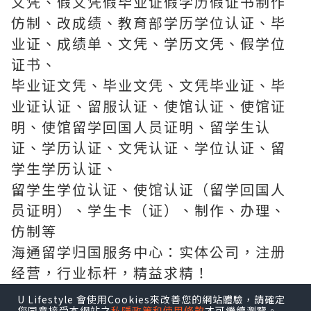
文凭、假文凭假毕业证假学历假证书制作
仿制、改成绩、教育部学历学位认证、毕
业证、成绩单、文凭、学历文凭、假学位
证书、
毕业证文凭、毕业文凭、文凭毕业证、毕
业证认证、留服认证、使馆认证、使馆证
明、使馆留学回国人员证明、留学生认
证、学历认证、文凭认证、学位认证、留
学生学历认证、
留学生学位认证、使馆认证（留学回国人
员证明）、学生卡（证）、制作、办理、
仿制等
海通留学归国服务中心：实体公司，注册
经营，行业标杆，精益求精！
为英国、加拿大、澳洲、新西兰、美国、
U Lifestyle 會使用Cookies來改善您的網站體驗，請確定
您同意接受本網站之
私隱政策和使用條款
才可繼續瀏覽。