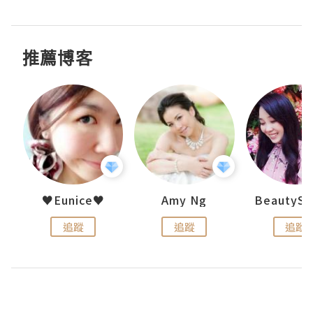
推薦博客
h 夏沫
♥Eunice♥
Amy Ng
追蹤
追蹤
追蹤