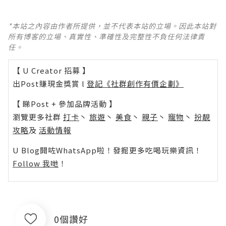
*本站之內容由作者所提供，並不代表本站的立場。因此本站對
所有博客的立場、真實性、準確性及完整性不負任何法律責
任。
【 U Creator 招募 】
出Post賺現金獎賞 l
登記《社群創作有價企劃》
【 睇Post + 參加品牌活動 】
瀏覽更多社群
打卡
丶
旅遊
丶
美食
丶
親子
丶
寵物
丶
扮靚
攻略
及
活動情報
U Blog開咗WhatsApp啦！發掘更多吃喝玩樂資訊！
Follow 我哋
！
0個讚好