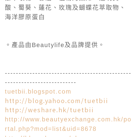
酸、蜀葵、蓮花、玫瑰及蝴蝶花萃取物、
海洋膠原蛋白
。產品由Beautylife及品牌提供。
----------------------------------------------
--------------------------
tuetbii.blogspot.com
http://blog.yahoo.com/tuetbii
http://weshare.hk/tuetbii
http://www.beautyexchange.com.hk/po
rtal.php?mod=list&uid=8678