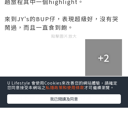
趟旅程其中一個highlight。
來到JY's的BUP仔，表現超級好，沒有哭
鬧過，而且一直食到飽。
點擊圖片放大
+2
U Lifestyle 會使用Cookies來改善您的網站體驗，請確定
Amuses Bouche其中一款是芝士脆脆好
您同意接受本網站之
私隱政策和使用條款
才可繼續瀏覽。
吃到不得了，香脆之餘還有滿口的芝士
我已閱讀及同意
味，連BUP仔都搶著要。