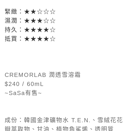
緊緻
：★★
☆
☆☆
濕潤
：★★★
☆
☆
持久：★★★★☆
抵買：★★★
★
☆
CREMORLAB
潤透雪溶霜
$240 / 60mL
~SaSa有售~
成份：韓國金津礦物水 T.E.N.、雪絨花花
瓣萃取物、甘油、植物角鯊烯、透明質