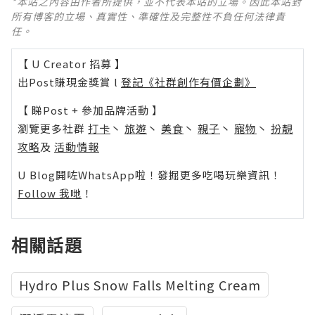
*本站之內容由作者所提供，並不代表本站的立場。因此本站對
所有博客的立場、真實性、準確性及完整性不負任何法律責
任。
【 U Creator 招募 】
出Post賺現金獎賞 l
登記《社群創作有價企劃》
【 睇Post + 參加品牌活動 】
瀏覽更多社群
打卡
丶
旅遊
丶
美食
丶
親子
丶
寵物
丶
扮靚
攻略
及
活動情報
U Blog開咗WhatsApp啦！發掘更多吃喝玩樂資訊！
Follow 我哋
！
相關話題
Hydro Plus Snow Falls Melting Cream