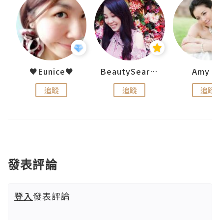
h 夏沫
♥Eunice♥
BeautySearch
Amy N
追蹤
追蹤
追蹤
發表評論
登入
發表評論