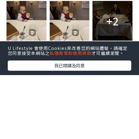
+2
U Lifestyle 會使用Cookies來改善您的網站體驗，請確定
您同意接受本網站之
私隱政策和使用條款
才可繼續瀏覽。
Amuses Bouche其中一款是芝士脆脆好
吃到不得了，香脆之餘還有滿口的芝士
我已閱讀及同意
味，連BUP仔都搶著要。