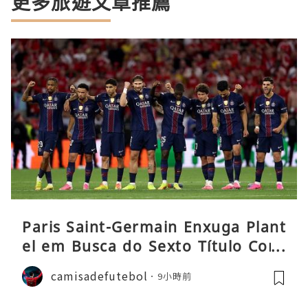
更多旅遊文章推薦
Paris Saint-Germain Enxuga Plant
el em Busca do Sexto Título Cons
ecutivo da Liga
camisadefutebol
9小時前