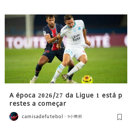
A época 2026/27 da Ligue 1 está p
restes a começar
camisadefutebol
9小時前