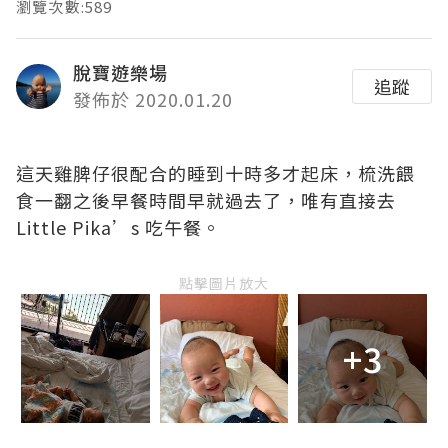
瀏覽次數:589
脫寶遊樂場
追蹤
發佈於 2020.01.20
這天雞脾仔很配合的睡到十時多才起床，梳洗餵
食一翻之後早餐時間早就過去了，唯有直接去
Little Pika’s 吃午餐。
點擊圖片放大
+3