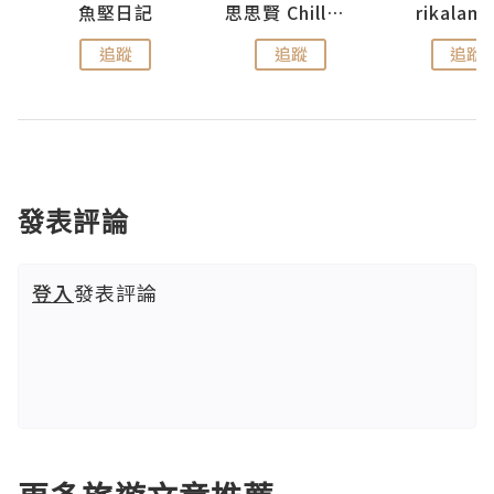
urnal
魚堅日記
思思賢 ChillMyBabe
rikala
追蹤
追蹤
追蹤
發表評論
登入
發表評論