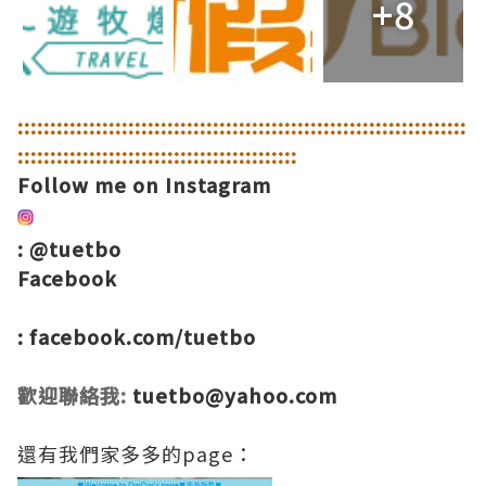
+8
::
::
::
::
::
::
::
::
::
::
::
::
::
::
::
::
::
::
::
::
::
::
::
::
::
::
::
::
::
::
::
::
::
::
:
:
::
::
::
::
::
::
::
::
::
::
::
::
::
::
::
::
::
::
::
::
::
Follow me on Instagram
:
@tuetbo
Facebook
:
facebook.com/tuetbo
歡迎聯絡我:
tuetbo@yahoo.com
還有我們家多多的page：