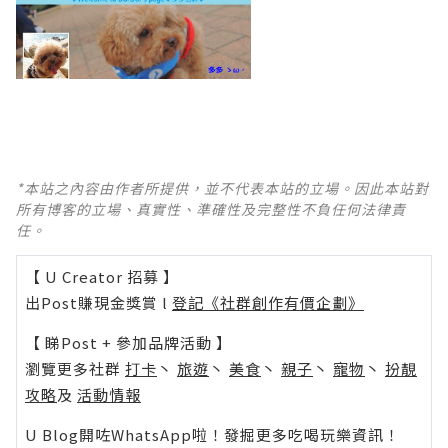
*本站之內容由作者所提供，並不代表本站的立場。因此本站對
所有博客的立場、真實性、準確性及完整性不負任何法律責
任。
【 U Creator 招募 】
出Post賺現金獎賞 l
登記《社群創作有價企劃》
【 睇Post + 參加品牌活動 】
瀏覽更多社群
打卡
丶
旅遊
丶
美食
丶
親子
丶
寵物
丶
扮靚
攻略
及
活動情報
U Blog開咗WhatsApp啦！發掘更多吃喝玩樂資訊！