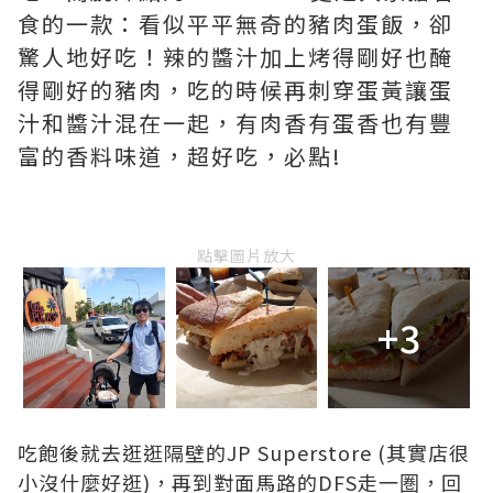
食的一款：看似平平無奇的豬肉蛋飯，卻
驚人地好吃！辣的醬汁加上烤得剛好也醃
得剛好的豬肉，吃的時候再刺穿蛋黃讓蛋
汁和醬汁混在一起，有肉香有蛋香也有豐
富的香料味道，超好吃，必點!
點擊圖片放大
+3
吃飽後就去逛逛隔壁的JP Superstore (其實店很
小沒什麼好逛)，再到對面馬路的DFS走一圏，回