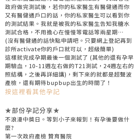
政府做完測試後，若你的私家醫生有醫健通而你
又有醫健通戶口的話，你的私家醫生可以看到你
的測試結果。我就是被我的私家醫生告知我糖水
測試合格，不用擔心在慢慢等電話等兩星期…
(沒有醫健通的話快點申請吧。只要網上登記再到
診所activate你的戶口就可以，超級簡單)
這樣就完成孕期最後一個測試了 (其他的還有孕早
期驗血，10-11週左右做的T21測試，24週左右的
照結構，之後再詳細講)，剩下來的就都是超聲波
產檢，還有期待bupbup出生的時間了！
按這裡看其他孕記
★
部份孕記分享
★
不浪漫中獎日。等到小子來報到！有孕後要做什
麼?
第一次政府產檢 贊育醫院