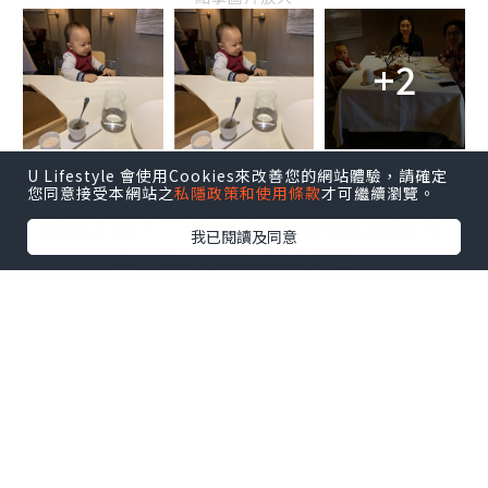
+2
U Lifestyle 會使用Cookies來改善您的網站體驗，請確定
您同意接受本網站之
私隱政策和使用條款
才可繼續瀏覽。
Amuses Bouche其中一款是芝士脆脆好
吃到不得了，香脆之餘還有滿口的芝士
我已閱讀及同意
味，連BUP仔都搶著要。