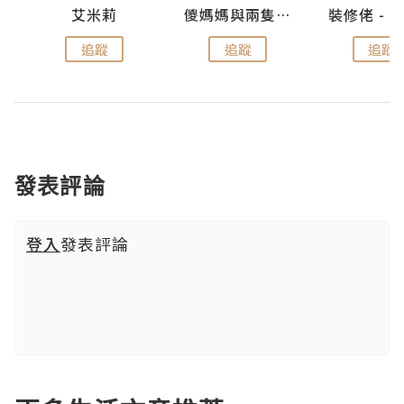
點滴
艾米莉
儍媽媽與兩隻小魔怪之家
追蹤
追蹤
追蹤
發表評論
登入
發表評論