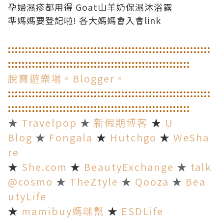
孕婦濕疹都用得 Goat山羊奶保濕沐浴露
準媽媽要登記啦! 各大媽媽會入會link
::
::
::
::
::
::
::
::
::
::
::
::
::
::
::
::
::
::
::
::
::
::
::
::
::
::
::
::
::
:
:
::
::
::
::
::
::
::
::
::
::
::
::
::
::
::
::
::
::
::
::
::
::
::
::
::
::
脫寶遊樂場。Blogger。
::
::
::
::
::
::
::
::
::
::
::
::
::
::
::
::
::
::
::
::
::
::
::
::
::
::
::
::
::
:
:
::
::
::
::
::
::
::
::
::
::
::
::
::
::
::
::
::
::
::
::
::
::
::
::
::
::
★
Travelpop
★
新假期博客
★
U
Blog
★
Fongala
★
Hutchgo
★
WeSha
re
★
She.com
★
BeautyExchange
★
talk
@cosmo
★
TheZtyle
★
Qooza
★
Bea
utyLife
★
mamibuy媽咪幫
★
ESDLife