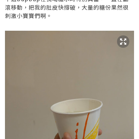
滾移動，把我的肚皮快撐破，大量的糖份果然很
刺激小寶寶們啊。