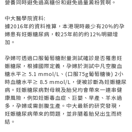
營養同時避免過高糖份和避免過量澱粉質啊。
中大醫學院資料:
據2016年的資料推算，本港現時最少有20%的孕
婦患有妊娠糖尿病，較25年前的約12%明顯增
加。
孕婦可透過口服葡萄糖耐量測試確診是否罹患妊
娠糖尿，根據國際定義，孕婦於測試中凡空腹血
糖水平≥ 5.1 mmol/L、(口服75g葡萄糖後) 2小
時血糖水平≥ 8.5 mmol/L，便被診斷為妊娠糖尿
病。妊娠糖尿病對母親及胎兒均會帶來一連串健
康風險，例如妊娠毒血症、巨嬰、早產、羊水過
多，孕婦或需剖腹生產。中大最新的研究發現，
妊娠糖尿病帶來的問題，並非隨着胎兒出生而終
結。