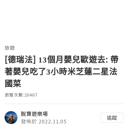
旅遊
[德瑞法] 13個月嬰兒歐遊去: 帶
著嬰兒吃了3小時米芝蓮二星法
國菜
瀏覽次數:20467
脫寶遊樂場
追蹤
發佈於 2022.11.05