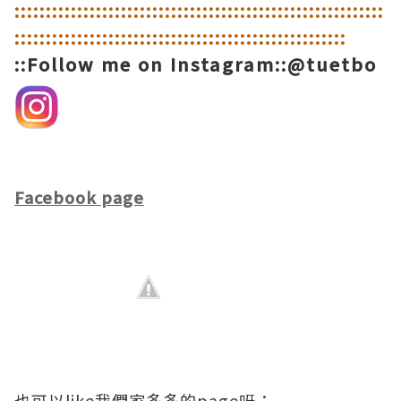
::
::
::
::
::
::
::
::
::
::
::
::
::
::
::
::
::
::
::
::
::
::
::
::
::
::
::
::
::
:
:
::
::
::
::
::
::
::
::
::
::
::
::
::
::
::
::
::
::
::
::
::
::
::
::
::
::
::Follow me on Instagram::@tuetbo
Facebook page
也可以like我們家多多的page呀：