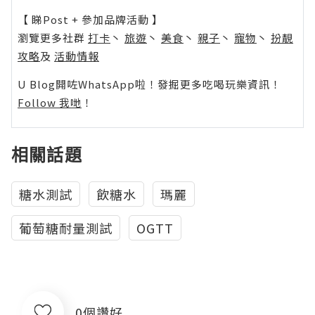
【 睇Post + 參加品牌活動 】
瀏覽更多社群
打卡
丶
旅遊
丶
美食
丶
親子
丶
寵物
丶
扮靚
攻略
及
活動情報
U Blog開咗WhatsApp啦！發掘更多吃喝玩樂資訊！
Follow 我哋
！
相關話題
糖水測試
飲糖水
瑪麗
葡萄糖耐量測試
OGTT
0個讚好